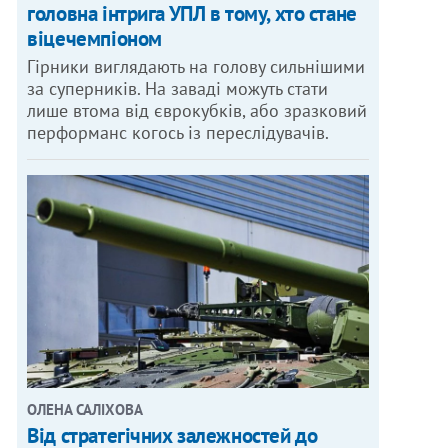
головна інтрига УПЛ в тому, хто стане
віцечемпіоном
Гірники виглядають на голову сильнішими
за суперників. На заваді можуть стати
лише втома від єврокубків, або зразковий
перформанс когось із переслідувачів.
ОЛЕНА САЛІХОВА
Від стратегічних залежностей до