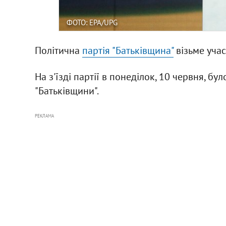
ФОТО: EPA/UPG
Політична
партія "Батьківщина"
візьме учас
На з'їзді партії в понеділок, 10 червня, б
"Батьківщини".
РЕКЛАМА