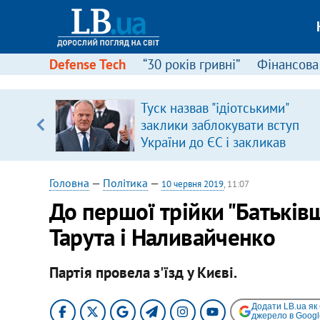
Defense Tech
“30 років гривні”
Фінансова
Туск назвав "ідіотськими"
, є
заклики заблокувати вступ
України до ЄС і закликав
припинити антиукраїнську
риторику
Головна
—
Політика
—
10 червня 2019
, 11:07
До першої трійки "Батькі
Тарута і Наливайченко
Партія провела з'їзд у Києві.
Додати LB.ua як
джерело в Googl