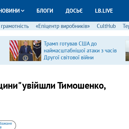
НОВИНИ
БЛОГИ
ДОСЬЄ
LB.LIVE
 грамотність
«Епіцентр виробників»
CultHub
Те
Трамп готував США до
наймасштабнішої атаки з часів
Другої світової війни
вщини" увійшли Тимошенко,
 бажане
e