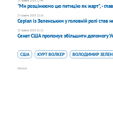
23 травня 2019, 22:49
"Ми розцінюємо цю петицію як жарт", - гла
23 травня 2019, 22:16
Серіал із Зеленським у головній ролі став н
23 травня 2019, 21:12
Сенат США пропонує збільшити допомогу У
США
КУРТ ВОЛКЕР
ВОЛОДИМИР ЗЕЛЕН
РЕКЛАМА