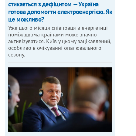
стикається з дефіцитом — Україна
готова допомогти електроенергією. Як
це можливо?
Уже цього місяця співпраця в енергетиці
поміж двома країнами може значно
активізуватися. Київ у цьому зацікавлений,
особливо в очікуванні опалювального
сезону.