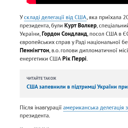
У
складі делегації від США
, яка приїхала 2
Курт Волкер
президента, були
, спеціальн
Гордон Сондланд
України,
, посол США в Є
європейських справ у Раді національної б
Пеннінгтон
, в.о. голови дипломатичної міс
Рік Перрі
енергетики США
.
ЧИТАЙТЕ ТАКОЖ
США запевнили в підтримці України пр
Після інавгурації
американська делегація з
президента.