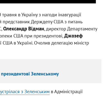
0 травня в Україну з нагоди інавгурації
ий представник Держдепу США з питань
Олександр Відман
С,
, директор Департаменту
Джозеф
езпеки США при президентові,
ії США в Україні. Очолив делегацію міністр
и президентові Зеленському
устрілася з Зеленським
в Адміністрації