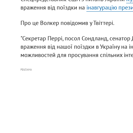
враження від поїздки на
інавгурацію през
Про це Волкер повідомив у Твіттері.
"Секретар Перрі, посол Сондланд, сенатор
враження від нашої поїздки в Україну на і
можливостей для просування спільних інтер
РЕКЛАМА