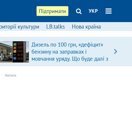
Підтримати
УКР
риторії культури
LB.talks
Нова країна
Дизель по 100 грн, «дефіцит»
бензину на заправках і
мовчання уряду. Що буде далі з
цінами на пальне?
РЕКЛАМА