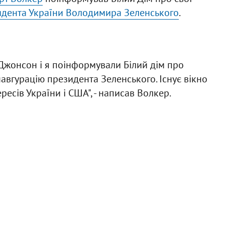
идента України Володимира Зеленського
.
 Джонсон і я поінформували Білий дім про
навгурацію президента Зеленського. Існує вікно
есів України і США", - написав Волкер.