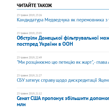
ЧИТАЙТЕ ТАКОЖ
23 травня 2019, 23:26
Кандидатура Медведчука як перемовника з у
23 травня 2019, 23:05
Обстріли Донецької фільтрувальної можу
постпред України в ООН
23 травня 2019, 22:49
"Ми розцінюємо цю петицію як жарт", - глав
23 травня 2019, 21:27
СБУ затягує справу щодо дискредитації Яце
23 травня 2019, 21:12
Сенат США пропонує збільшити допомог
млн