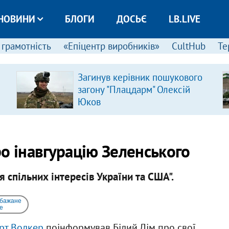
НОВИНИ
БЛОГИ
ДОСЬЄ
LB.LIVE
 грамотність
«Епіцентр виробників»
CultHub
Те
Загинув керівник пошукового
загону "Плацдарм" Олексій
Юков
о інавгурацію Зеленського
 спільних інтересів України та США".
 бажане
e
рт Волкер
поінформував Білий Дім про свої