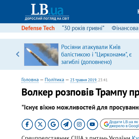
Defense Tech
“30 років гривні”
Фінансова
серця
Росіяни атакували Київ
 кави
балістикою і "Цирконами", є
загиблі (доповнено)
Головна
—
Політика
—
23 травня 2019
, 23:41
Волкер розповів Трампу пр
"Існує вікно можливостей для просування
Додати LB.ua як
джерело в Googl
Спецпредставник США з питань України
Ку