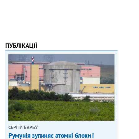
ПУБЛІКАЦІЇ
СЕРГІЙ БАРБУ
Румунія зупиняє атомні блоки і