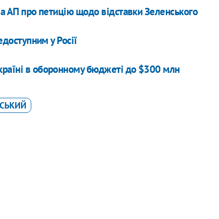
ва АП про петицію щодо відставки Зеленського
едоступним у Росії
країні в оборонному бюджеті до $300 млн
СЬКИЙ