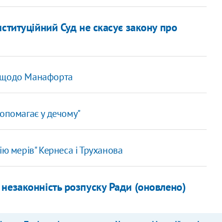
ституційний Суд не скасує закону про
и щодо Манафорта
допомагає у дечому"
ію мерів" Кернеса і Труханова
незаконність розпуску Ради (оновлено)