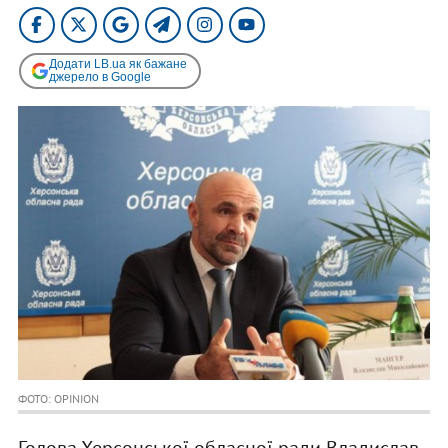
Додати LB.ua як бажане
джерело в Google
ФОТО: OPINION