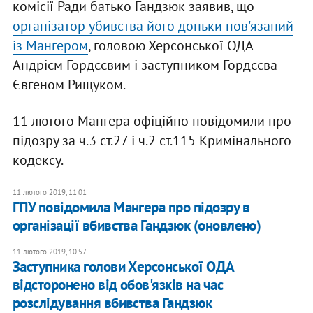
комісії Ради батько Гандзюк заявив, що
організатор убивства його доньки пов'язаний
із Мангером
, головою Херсонської ОДА
Андрієм Гордєєвим і заступником Гордєєва
Євгеном Рищуком.
11 лютого Мангера офіційно повідомили про
підозру за ч.3 ст.27 і ч.2 ст.115 Кримінального
кодексу.
11 лютого 2019, 11:01
ГПУ повідомила Мангера про підозру в
організації вбивства Гандзюк (оновлено)
11 лютого 2019, 10:57
Заступника голови Херсонської ОДА
відсторонено від обов'язків на час
розслідування вбивства Гандзюк