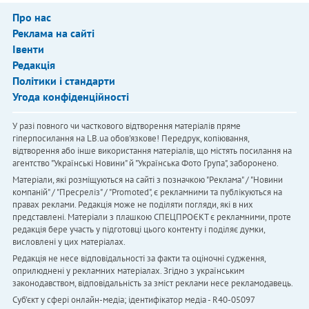
Про нас
Реклама на сайті
Івенти
Редакція
Політики і стандарти
Угода конфіденційності
У разі повного чи часткового відтворення матеріалів пряме
гіперпосилання на LB.ua обов'язкове! Передрук, копіювання,
відтворення або інше використання матеріалів, що містять посилання на
агентство "Українськi Новини" й "Українська Фото Група", заборонено.
Матеріали, які розміщуються на сайті з позначкою "Реклама" / "Новини
компаній" / "Пресреліз" / "Promoted", є рекламними та публікуються на
правах реклами. Редакція може не поділяти погляди, які в них
представлені. Матеріали з плашкою СПЕЦПРОЄКТ є рекламними, проте
редакція бере участь у підготовці цього контенту і поділяє думки,
висловлені у цих матеріалах.
Редакція не несе відповідальності за факти та оціночні судження,
оприлюднені у рекламних матеріалах. Згідно з українським
законодавством, відповідальність за зміст реклами несе рекламодавець.
Cуб'єкт у сфері онлайн-медіа; ідентифікатор медіа - R40-05097