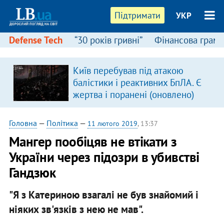
Підтримати
УКР
Defense Tech
“30 років гривні”
Фінансова грамо
Київ перебував під атакою
я
балістики і реактивних БпЛА. Є
жертва і поранені (оновлено)
Головна
—
Політика
—
11 лютого 2019
, 13:37
Мангер пообіцяв не втікати з
України через підозри в убивстві
Гандзюк
"Я з Катериною взагалі не був знайомий і
ніяких зв'язків з нею не мав".