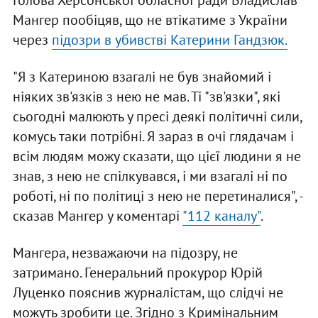
Голова Херсонської обласної ради Владислав
Мангер пообіцяв, що не втікатиме з України
через
підозри в убивстві Катерини Гандзюк.
"Я з Катериною взагалі не був знайомий і
ніяких зв'язків з нею не мав. Ті "зв'язки", які
сьогодні малюють у пресі деякі політичні сили,
комусь таки потрібні. Я зараз в очі глядачам і
всім людям можу сказати, що цієї людини я не
знав, з нею не спілкувався, і ми взагалі ні по
роботі, ні по політиці з нею не перетиналися", -
сказав Мангер у коментарі
"112 каналу"
.
Мангера, незважаючи на підозру, не
затримано. Генеральний прокурор Юрій
Луценко пояснив журналістам, що слідчі не
можуть зробити це. Згідно з Кримінальним