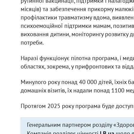
рутинної вакцинації, підтримки і налагод
місяців) та забезпечення прикорму малюків 
профілактики травматизму вдома, виявленн
психоемоційної підтримки мамам, позитивн
виховання дитини, моніторингу розвитку ди
потреби.
Наразі функціонує пілотна програма, і мед
областях, зокрема, у прифронтових та від
Минулого року понад 40 000 дітей, їхніх б
домашніх візитів, їх надали понад 1100 ме
Протягом 2025 року програма буде доступн
Генеральним партнером розділу «Здоров
Компанія розділяє цінності
LB.ua
щодо як