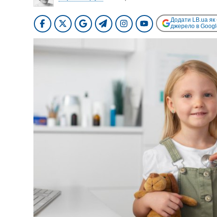
Додати LB.ua як
джерело в Googl