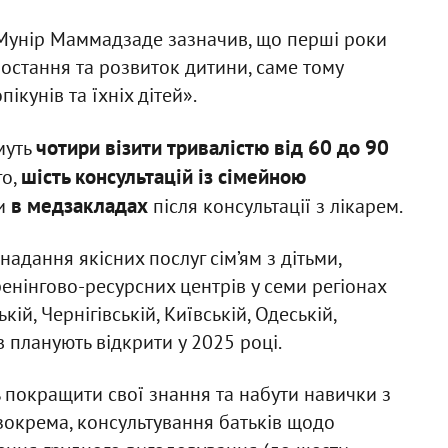
Мунір Маммадзаде зазначив, що перші роки
остання та розвиток дитини, саме тому
пікунів та їхніх дітей».
чотири візити тривалістю від 60 до 90
муть
шість консультацій із сімейною
го,
в медзакладах
ти
після консультації з лікарем.
адання якісних послуг сім’ям з дітьми,
енінгово-ресурсних центрів у семи регіонах
кій, Чернігівській, Київській, Одеській,
 планують відкрити у 2025 році.
 покращити свої знання та набути навички з
 зокрема, консультування батьків щодо