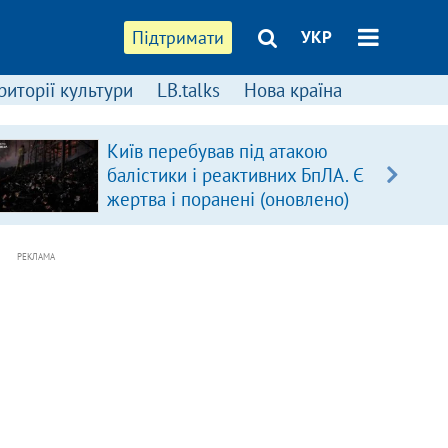
Підтримати
УКР
риторії культури
LB.talks
Нова країна
Київ перебував під атакою
балістики і реактивних БпЛА. Є
жертва і поранені (оновлено)
РЕКЛАМА