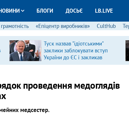
НОВИНИ
БЛОГИ
ДОСЬЄ
LB.LIVE
 грамотність
«Епіцентр виробників»
CultHub
Те
Туск назвав "ідіотськими"
в
заклики заблокувати вступ
України до ЄС і закликав
припинити антиукраїнську
риторику
рядок проведення медоглядів
ах
імейних медсестер.