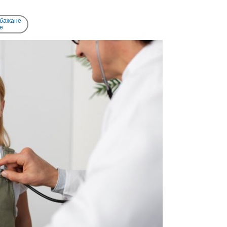
 бажане
e