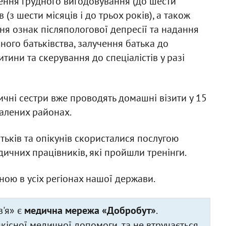
ження грудного вигодовування (до шести
(з шести місяців і до трьох років), а також
я ознак післяпологової депресії та надання
ого батьківства, залучення батька до
тини та скерування до спеціалістів у разі
ичні сестри вже проводять домашні візити у 15
далених районах.
атьків та опікунів скористалися послугою
дичних працівників, які пройшли тренінги.
ою в усіх регіонах нашої держави.
'я» є
медична мережа «Добробут»
.
існої медичної допомоги, та не втручається