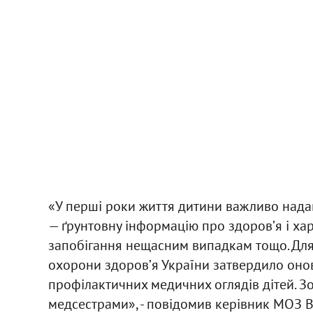
«У перші роки життя дитини важливо надав
— ґрунтовну інформацію про здоровʼя і харч
запобігання нещасним випадкам тощо. Для 
охорони здоровʼя України затвердило оно
профілактичних медичних оглядів дітей. З
медсестрами», - повідомив керівник МОЗ В