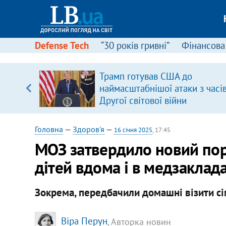
Defense Tech
“30 років гривні”
Фінансова
вив про
Трамп готував США до
боку
наймасштабнішої атаки з часі
Другої світової війни
Головна
—
Здоров'я
—
16 січня 2025
, 17:45
МОЗ затвердило новий по
дітей вдома і в медзаклад
Зокрема, передбачили домашні візити с
Віра Перун
, Авторка новин