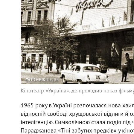
ФОТО: ВІКІПЕДІЯ
Кінотеатр «Україна», де проходив показ фільм
1965 року в Україні розпочалася нова хви
відносній свободі хрущовської відлиги й 
інтелігенцію. Символічною стала подія під 
Параджанова «Тіні забутих предків» у кіно