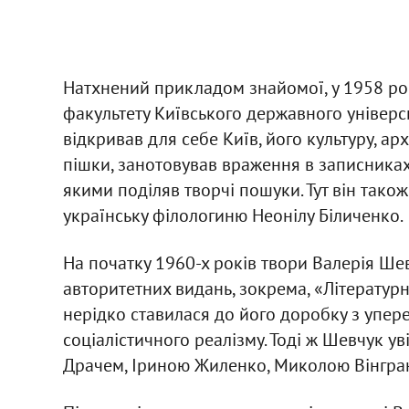
Натхнений прикладом знайомої, у 1958 роц
факультету Київського державного універс
відкривав для себе Київ, його культуру, арх
пішки, занотовував враження в записниках
якими поділяв творчі пошуки. Тут він тако
українську філологиню Неонілу Біличенко.
На початку 1960-х років твори Валерія Шев
авторитетних видань, зокрема, «Літературн
нерідко ставилася до його доробку з упере
соціалістичного реалізму. Тоді ж Шевчук у
Драчем, Іриною Жиленко, Миколою Вінгра