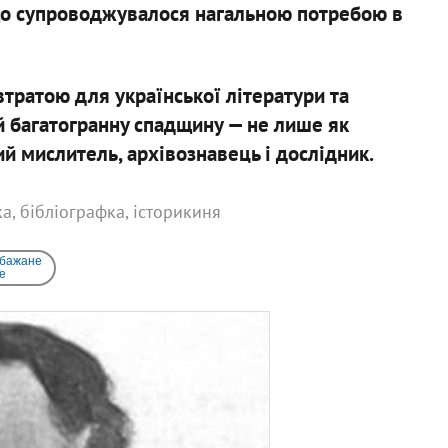
 що супроводжувалося нагальною потребою в
тратою для української літератури та
й багатогранну спадщину — не лише як
ий мислитель, архівознавець і дослідник.
ка, бібліографка, історикиня
 бажане
e