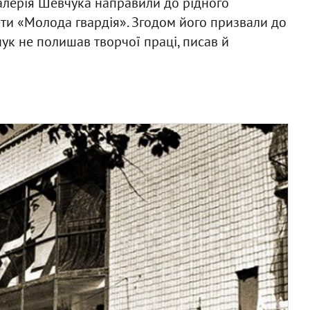
Валерія Шевчука направили до рідного
ти «Молода гвардія». Згодом його призвали до
чук не полишав творчої праці, писав й