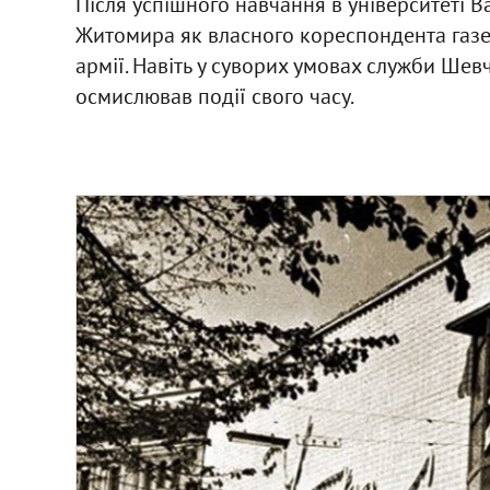
Після успішного навчання в університеті 
Житомира як власного кореспондента газе
армії. Навіть у суворих умовах служби Шев
осмислював події свого часу.