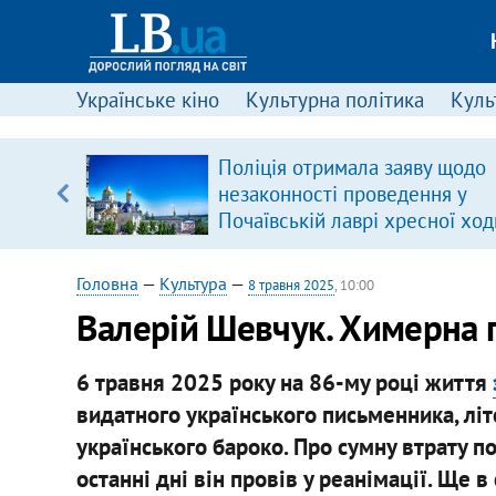
Українське кіно
Культурна політика
Культ
Поліція отримала заяву щодо
 часів
незаконності проведення у
Почаївській лаврі хресної ход
Головна
—
Культура
—
8 травня 2025
, 10:00
Валерій Шевчук. Химерна п
6 травня 2025 року на 86-му році життя
видатного українського письменника, лі
українського бароко. Про сумну втрату 
останні дні він провів у реанімації. Ще 