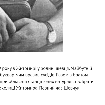
 року в Житомирі у родині шевця. Майбутній
уквар, чим вразив сусідів. Разом з братом
при обласній станції юних натуралістів. Брати
 околиці Житомира. Певний час Шевчук