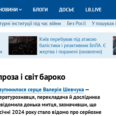
НОВИНИ
БЛОГИ
ДОСЬЄ
LB.LIVE
урні інституції під час війни
Без Росії
У пошуках 
Київ перебував під атакою
балістики і реактивних БпЛА. Є
и
жертва і поранені (оновлено)
роза і світ бароко
зупинилося серце Валерія Шевчука
—
тературознавця, перекладача й дослідника
повідомила донька митця, зазначивши, що
в січні 2024 року стало відомо про серйозне