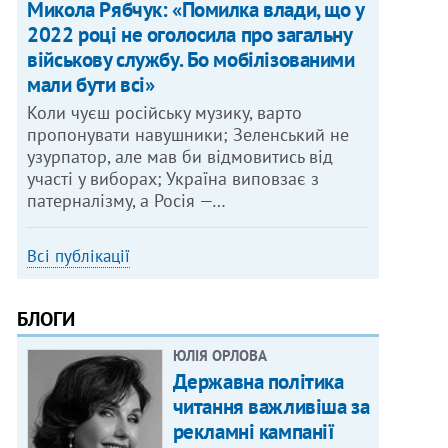
Микола Рябчук: «Помилка влади, що у
2022 році не оголосила про загальну
військову службу. Бо мобілізованими
мали бути всі»
Коли чуєш російську музику, варто
пропонувати навушники; Зеленський не
узурпатор, але мав би відмовитись від
участі у виборах; Україна виповзає з
патерналізму, а Росія —…
Всі публікації
БЛОГИ
ЮЛІЯ ОРЛОВА
Державна політика
читання важливіша за
рекламні кампанії