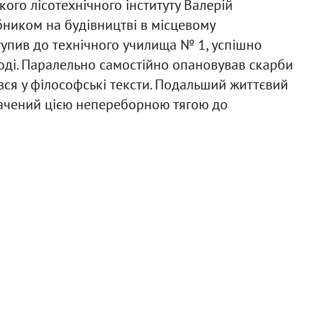
кого лісотехнічного інституту Валерій
ником на будівництві в місцевому
ступив до технічного училища № 1, успішно
оді. Паралельно самостійно опановував скарби
ився у філософські тексти. Подальший життєвий
ачений цією непереборною тягою до