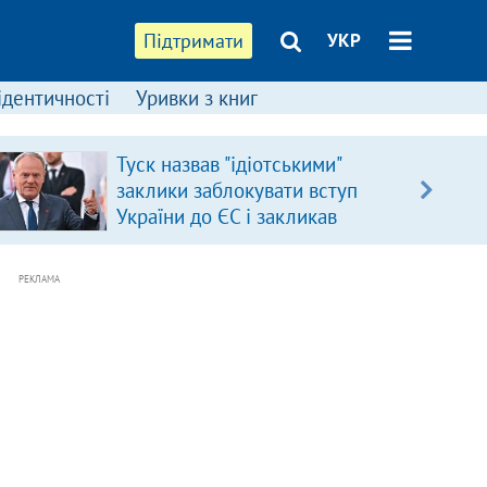
Підтримати
УКР
ідентичності
Уривки з книг
Туск назвав "ідіотськими"
заклики заблокувати вступ
України до ЄС і закликав
припинити антиукраїнську
риторику
РЕКЛАМА