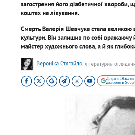
загострення його діабетичної хвороби,
коштах на лікування.
Смерть Валерія Шевчука стала великою в
культури. Він залишив по собі вражаючу 
майстер художнього слова, а й як глибок
Вероніка Стягайло
, літературна оглядач
Додати LB.ua як
джерело в Googl