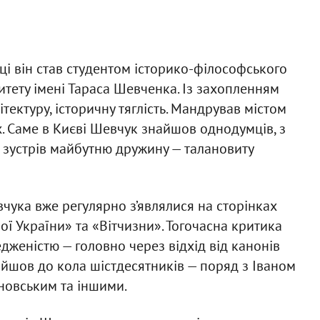
і він став студентом історико-філософського
итету імені Тараса Шевченка. Із захопленням
ітектуру, історичну тяглість. Мандрував містом
. Саме в Києві Шевчук знайшов однодумців, з
ж зустрів майбутню дружину — талановиту
чука вже регулярно з’являлися на сторінках
ої України» та «Вітчизни». Тогочасна критика
дженістю — головно через відхід від канонів
війшов до кола шістдесятників — поряд з Іваном
новським та іншими.