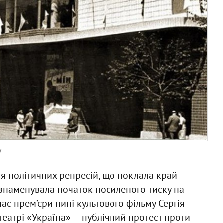
у
ля політичних репресій, що поклала край
ознаменувала початок посиленого тиску на
час прем’єри нині культового фільму Сергія
театрі «Україна» — публічний протест проти