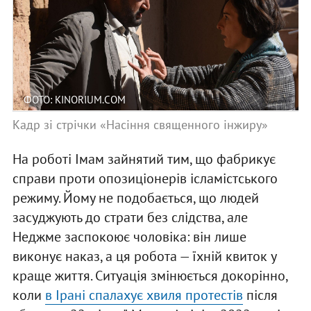
ФОТО: KINORIUM.COM
Кадр зі стрічки «Насіння священного інжиру»
На роботі Імам зайнятий тим, що фабрикує
справи проти опозиціонерів ісламістського
режиму. Йому не подобається, що людей
засуджують до страти без слідства, але
Неджме заспокоює чоловіка: він лише
виконує наказ, а ця робота — їхній квиток у
краще життя. Ситуація змінюється докорінно,
коли
в Ірані спалахує хвиля протестів
після