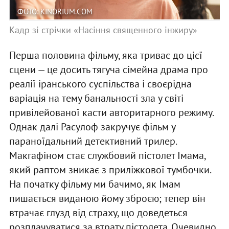
ФОТО: KINORIUM.COM
Кадр зі стрічки «Насіння священного інжиру»
Перша половина фільму, яка триває до цієї
сцени — це досить тягуча сімейна драма про
реалії іранського суспільства і своєрідна
варіація на тему банальності зла у світі
привілейованої касти авторитарного режиму.
Однак далі Расулоф закручує фільм у
параноїдальний детективний трилер.
Макгафіном стає службовий пістолет Імама,
який раптом зникає з приліжкової тумбочки.
На початку фільму ми бачимо, як Імам
пишається виданою йому зброєю; тепер він
втрачає глузд від страху, що доведеться
розплачуватися за втрату пістолета. Очевидно,