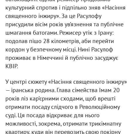
культурний спротив і підпільно зняв «Насіння
священного інжиру». За це Расулофу
присудили вісім років ув’язнення та публічне
шмагання батогами. Режисер утік з Ірану:
подолав пішо 28 кілометрів, аби перейти
кордон у безпечному місці. Нині Расулоф
проживає в Німеччині й публічно засуджує
КВІР.
У центрі сюжету «Насіння священного інжиру»
— іранська родина. Глава сімейства Імам 20
років ліз кар’єрними сходами, щоб врешті
отримати посаду слідчого в Революційному
суді. Ця посада відкриває для нього
можливості, зокрема, отримати трикімнатну
квартиру, куди він перевозить свою покірну