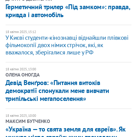
Герметичний трилер «Під замком»: правда,
кривда і автомобіль
18 квітня 2025, 15:12
У Києві студенти-кінознавці віднайшли плівкові
фільмокопії двох німих стрічок, які, як
вважалося, зберігалися лише у РФ
18 квітня 2025, 13:00
ОЛЕНА ОНОГДА
Девід Венґров: «Питання витоків
демократії спонукали мене вивчати
трипільські мегапоселення»
18 квітня 2025, 10:00
МАКСИМ БУТЧЕНКО
«Україна — то свята земля для євреїв». Як
минуле міст з єврейськими громадами