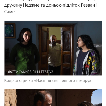
дружину Неджме та доньок-підліток Резван і
Саме.
ФОТО: CANNES FILM FESTIVAL
Кадр зі стрічки «Насіння священного інжиру»