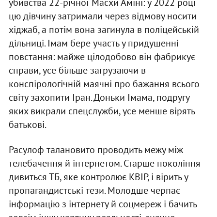
убивства 22-річної Масхи Аміні: у 2022 році
цю дівчину затримали через відмову носити
хіджаб, а потім вона загинула в поліцейській
дільниці. Імам бере участь у придушенні
повстання: майже цілодобово він фабрикує
справи, усе більше загрузаючи в
конспірологічній маячні про бажання всього
світу захопити Іран. Доньки Імама, подругу
яких викрали спецслужби, усе менше вірять
батькові.
Расулоф талановито проводить межу між
телебачення й інтернетом. Старше покоління
дивиться ТБ, яке контролює КВІР, і вірить у
пропагандистські тези. Молодше черпає
інформацію з інтернету й соцмереж і бачить