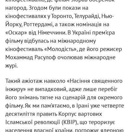
нагород. Згодом були покази на
кінофестивалях у Торонто, Телурайді, Нью-
Йорку, Роттердамі, а також номінація на
«Оскар» від Німеччини. В Україні прем’єра
фільму відбулась на міжнародному
кінофестиваль «Молодість», де його режисер
Мохаммад Расулоф очолював міжнародне
журі.
Такий ажіотаж навколо «Насіння священного
інжиру» не випадковий, адже лише перебіг
його знімань тягне на сценарій для окремого
фільму. Як ми пам’ятаємо, в Ірані уже четверте
десятиліття править Корпус вартових
Ісламської революції (КВІР), що тероризує
населення власної країни, погрожує ядерною