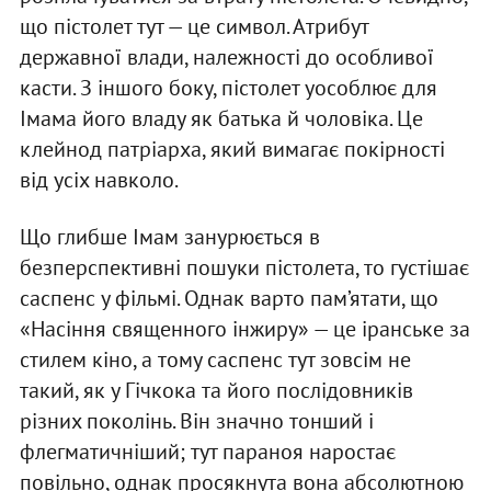
що пістолет тут — це символ. Атрибут
державної влади, належності до особливої
касти. З іншого боку, пістолет уособлює для
Імама його владу як батька й чоловіка. Це
клейнод патріарха, який вимагає покірності
від усіх навколо.
Що глибше Імам занурюється в
безперспективні пошуки пістолета, то густішає
саспенс у фільмі. Однак варто пам’ятати, що
«Насіння священного інжиру» — це іранське за
стилем кіно, а тому саспенс тут зовсім не
такий, як у Гічкока та його послідовників
різних поколінь. Він значно тонший і
флегматичніший; тут параноя наростає
повільно, однак просякнута вона абсолютною