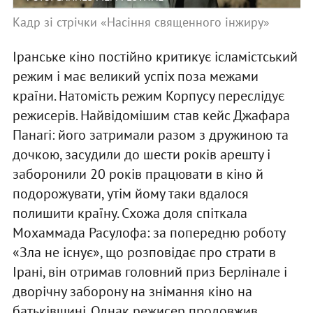
Кадр зі стрічки «Насіння священного інжиру»
Іранське кіно постійно критикує ісламістський
режим і має великий успіх поза межами
країни. Натомість режим Корпусу переслідує
режисерів. Найвідомішим став кейс Джафара
Панагі: його затримали разом з дружиною та
дочкою, засудили до шести років арешту і
заборонили 20 років працювати в кіно й
подорожувати, утім йому таки вдалося
полишити країну. Схожа доля спіткала
Мохаммада Расулофа: за попередню роботу
«Зла не існує», що розповідає про страти в
Ірані, він отримав головний приз Берлінале і
дворічну заборону на знімання кіно на
батьківщині. Однак режисер продовжив