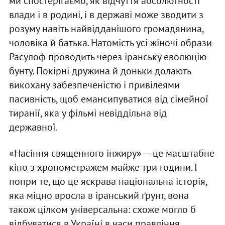
ми спостерігаємо, як відчуття абсолютності
влади і в родині, і в державі може зводити з
розуму навіть найвідданішого громадянина,
чоловіка й батька. Натомість усі жіночі образи
Расулоф проводить через іранську еволюцію
бунту. Покірні дружина й доньки долають
викохану забезпеченістю і привілеями
пасивність, щоб емансипуватися від сімейної
тиранії, яка у фільмі невіддільна від
державної.
«Насіння священного інжиру» — це масштабне
кіно з хронометражем майже три години. І
попри те, що це яскрава національна історія,
яка міцно вросла в іранський ґрунт, вона
також цілком універсальна: схоже могло б
відбуватися в Україні в часи правління