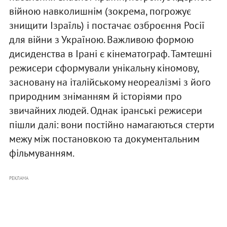
війною навколишнім (зокрема, погрожує
знищити Ізраїль) і постачає озброєння Росії
для війни з Україною. Важливою формою
дисиденства в Ірані є кінематограф. Тамтешні
режисери сформували унікальну кіномову,
засновану на італійському неореалізмі з його
природним зніманням й історіями про
звичайних людей. Однак іранські режисери
пішли далі: вони постійно намагаються стерти
межу між постановкою та документальним
фільмуванням.
РЕКЛАМА