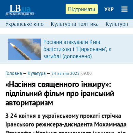
Підтримати
УКР
Українське кіно
Культурна політика
Культурні і
:
Росіяни атакували Київ
балістикою і "Цирконами", є
загиблі (доповнено)
Головна
—
Культура
—
24 квітня 2025
, 09:00
«Насіння священного інжиру»:
підпільний фільм про іранський
авторитаризм
З 24 квітня в українському прокаті стрічка
іранського режисера-дисидента Мохаммада
Расулофа «Насіння священного інжиру», дія