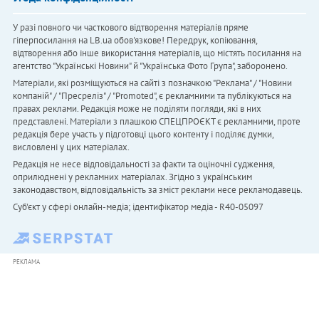
У разі повного чи часткового відтворення матеріалів пряме
гіперпосилання на LB.ua обов'язкове! Передрук, копіювання,
відтворення або інше використання матеріалів, що містять посилання на
агентство "Українськi Новини" й "Українська Фото Група", заборонено.
Матеріали, які розміщуються на сайті з позначкою "Реклама" / "Новини
компаній" / "Пресреліз" / "Promoted", є рекламними та публікуються на
правах реклами. Редакція може не поділяти погляди, які в них
представлені. Матеріали з плашкою СПЕЦПРОЄКТ є рекламними, проте
редакція бере участь у підготовці цього контенту і поділяє думки,
висловлені у цих матеріалах.
Редакція не несе відповідальності за факти та оціночні судження,
оприлюднені у рекламних матеріалах. Згідно з українським
законодавством, відповідальність за зміст реклами несе рекламодавець.
Cуб'єкт у сфері онлайн-медіа; ідентифікатор медіа - R40-05097
РЕКЛАМА