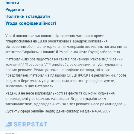
Івенти
Редакція
Політики і стандарти
Угода конфіденційності
У разі повного чи часткового відтворення матеріалів пряме
гіперпосилання на LB.ua обов'язкове! Передрук, копіювання,
відтворення або інше використання матеріалів, що містять посилання на
агентство "Українськi Новини" й "Українська Фото Група", заборонено.
Матеріали, які розміщуються на сайті з позначкою "Реклама" / "Новини
компаній" / "Пресреліз" / "Promoted", є рекламними та публікуються на
правах реклами. Редакція може не поділяти погляди, які в них
представлені. Матеріали з плашкою СПЕЦПРОЄКТ є рекламними, проте
редакція бере участь у підготовці цього контенту і поділяє думки,
висловлені у цих матеріалах.
Редакція не несе відповідальності за факти та оціночні судження,
оприлюднені у рекламних матеріалах. Згідно з українським
законодавством, відповідальність за зміст реклами несе рекламодавець.
Cуб'єкт у сфері онлайн-медіа; ідентифікатор медіа - R40-05097