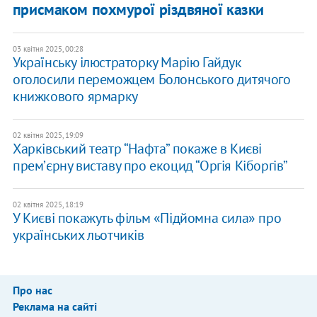
присмаком похмурої різдвяної казки
03 квітня 2025, 00:28
Українську ілюстраторку Марію Гайдук
оголосили переможцем Болонського дитячого
книжкового ярмарку
02 квітня 2025, 19:09
Харківський театр “Нафта” покаже в Києві
премʼєрну виставу про екоцид “Оргія Кіборгів”
02 квітня 2025, 18:19
У Києві покажуть фільм «Підйомна сила» про
українських льотчиків
Про нас
Реклама на сайті