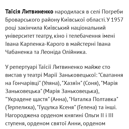
Таїсія Литвиненко
народилася в селі Погреби
Броварського району Київської області. У 1957
році закінчила Київський національний
університет театру, кіно і телебачення імені
Івана Карпенка-Карого в майстерні Івана
Чабаненка та Леоніда Олійника.
У репертуарі Таїсії Литвиненко майже сто
вистав у театрі Марії Заньковецької: "Сватання
на Гончарівці" (Уляна), "Хазяїн" (Соня), "Марія
Заньковецька" (Марія Заньковецька),
"Украдене щастя" (Анна), "Наталка Полтавка"
(Терпелиха), "Гуцулка Ксеня" (Гелена) та інші.
Нагороджена орденом княгині Ольги ІІ і ІІІ
ступеня, орденом святої Анни, орденом