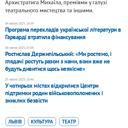
Архистратига Михаїла, преміями у галузі
театрального мистецтва та іншими.
04 квітня 2025, 14:39
Програма перекладів української літератури в
Гарварді втратила фінансування
04 квітня 2025, 07:00
Ростислав Держипільський: «Ми ростемо, і
глядачі ростуть разом з нами, вони вже не
будуть дивитися щось неякісне»
03 квітня 2025, 10:46
У чотирьох містах відкрилися Центри
підтримки родин військовополонених і
зниклих безвісти
ЛЬВІВ
КУЛЬТУРА
ТЕАТР