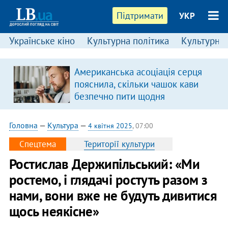
Підтримати
УКР
Українське кіно
Культурна політика
Культурні і
Американська асоціація серця
в
пояснила, скільки чашок кави
безпечно пити щодня
Головна
—
Культура
—
4 квітня 2025
, 07:00
Спецтема
Території культури
Ростислав Держипільський: «Ми
ростемо, і глядачі ростуть разом з
нами, вони вже не будуть дивитися
щось неякісне»