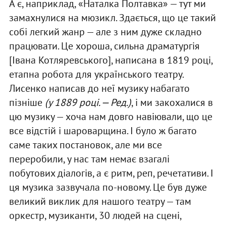
А є, наприклад, «Наталка Полтавка» — тут ми
замахнулися на мюзикл. Здається, що це такий
собі легкий жанр — але з ним дуже складно
працювати. Це хороша, сильна драматургія
[Івана Котляревського], написана в 1819 році,
етапна робота для українського театру.
Лисенко написав до неї музику набагато
пізніше
(
у 1889 році. — Ред.
)
, і ми закохалися в
цю музику — хоча нам довго навіювали, що це
все відстій і шароварщина. І було ж багато
саме таких постановок, але ми все
переробили, у нас там немає взагалі
побутових діалогів, а є ритм, реп, речетативи. І
ця музика зазвучала по-новому. Це був дуже
великий виклик для нашого театру — там
оркестр, музиканти, 30 людей на сцені,