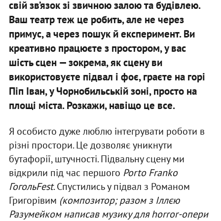
свій зв’язок зі звичною залою та будівлею.
Ваш театр теж це робить, але не через
примус, а через пошук й експеримент. Ви
креативно працюєте з простором, у вас
шість сцен — зокрема, як сцену ви
використовуєте підвал і фоє, граєте на горі
Піп Іван, у Чорнобильській зоні, просто на
площі міста. Розкажи, навіщо це все.
Я особисто дуже люблю інтегрувати роботи в
різні простори. Це дозволяє уникнути
бутафорії, штучності. Підвальну сцену ми
відкрили під час першого
Porto Franko
ГогольFest
. Спустились у підвал з Романом
Григорівим
(
композитор; разом з Іллєю
Разумейком написав музику для horror-опери