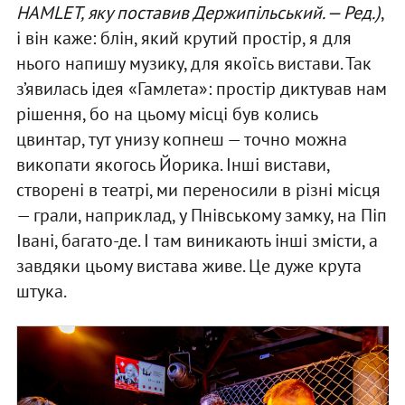
HAMLET, яку поставив Держипільський. — Ред.
)
,
і він каже: блін, який крутий простір, я для
нього напишу музику, для якоїсь вистави. Так
з’явилась ідея «Гамлета»: простір диктував нам
рішення, бо на цьому місці був колись
цвинтар, тут унизу копнеш — точно можна
викопати якогось Йорика. Інші вистави,
створені в театрі, ми переносили в різні місця
— грали, наприклад, у Пнівському замку, на Піп
Івані, багато-де. І там виникають інші змісти, а
завдяки цьому вистава живе. Це дуже крута
штука.