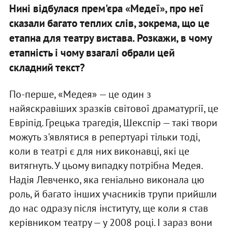
Нині відбулася прем'єра «Медеї», про неї
сказали багато теплих слів, зокрема, що це
етапна для театру вистава. Розкажи, в чому
етапність і чому взагалі обрали цей
складний текст?
По-перше, «Медея» — це один з
найяскравіших зразків світової драматургії, це
Евріпід. Грецька трагедія, Шекспір — такі твори
можуть з'являтися в репертуарі тільки тоді,
коли в театрі є для них виконавці, які це
витягнуть. У цьому випадку потрібна Медея.
Надія Левченко, яка геніально виконала цю
роль, й багато інших учасників трупи прийшли
до нас одразу після інституту, ще коли я став
керівником театру — у 2008 році. І зараз вони