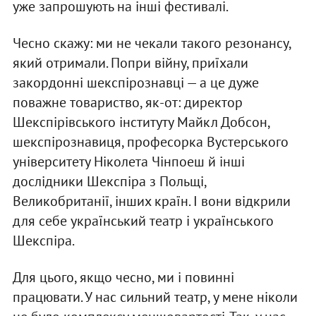
уже запрошують на інші фестивалі.
Чесно скажу: ми не чекали такого резонансу,
який отримали. Попри війну, приїхали
закордонні шекспірознавці — а це дуже
поважне товариство, як-от: директор
Шекспірівського інституту Майкл Добсон,
шекспірознавиця, професорка Вустерського
університету Ніколета Чінпоеш й інші
дослідники Шекспіра з Польщі,
Великобританії, інших країн. І вони відкрили
для себе український театр і українського
Шекспіра.
Для цього, якщо чесно, ми і повинні
працювати. У нас сильний театр, у мене ніколи