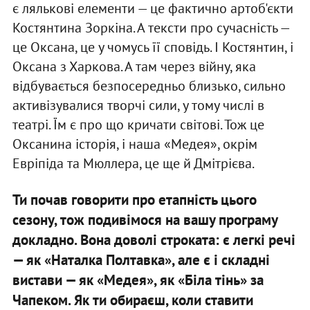
є лялькові елементи — це фактично артоб'єкти
Костянтина Зоркіна. А тексти про сучасність —
це Оксана, це у чомусь її сповідь. І Костянтин, і
Оксана з Харкова. А там через війну, яка
відбувається безпосередньо близько, сильно
активізувалися творчі сили, у тому числі в
театрі. Їм є про що кричати світові. Тож це
Оксанина історія, і наша «Медея», окрім
Евріпіда та Мюллера, це ще й Дмітрієва.
Ти почав говорити про етапність цього
сезону, тож подивімося на вашу програму
докладно. Вона доволі строката: є легкі речі
— як «Наталка Полтавка», але є і складні
вистави — як «Медея», як «Біла тінь» за
Чапеком. Як ти обираєш, коли ставити