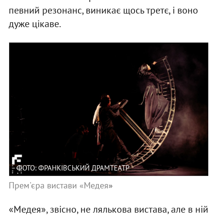
певний резонанс, виникає щось третє, і воно
дуже цікаве.
ФОТО: ФРАНКІВСЬКИЙ ДРАМТЕАТР
Прем'єра вистави «Медея
»
«Медея», звісно, не лялькова вистава, але в ній