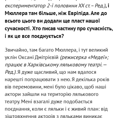
, і
експериментатор 2-ї половини ХХ ст. – Ред.)
Мюллера там більше, ніж Евріпіда. Але до
всього цього ви додали ще пласт нашої
сучасності. Хто писав частину про сучасність,
і як це все поєднується?
Звичайно, там багато Мюллера, і тут великий
уклін Оксані Дмітрієвій
(
режисерка «Медеї»;
працює в Харківському ляльковому театрі. —
Ред.
)
. Я дуже щасливий, що нам вдалося
нарешті попрацювати з нею. Я декілька років
вів перемовини, мені було цікаво, щоб наші
актори зайшли на територію лялькового
театру. Мені взагалі дуже подобається
поєднання, коли є ляльки і є живий план: від
зіштовхнення акторів з ляльками виникає