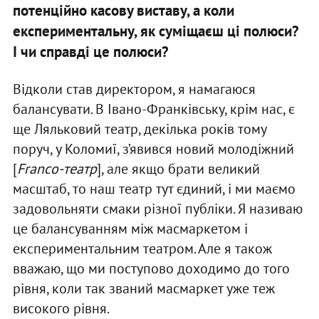
потенційно касову виставу, а коли
експериментальну, як суміщаєш ці полюси?
І чи справді це полюси?
Відколи став директором, я намагаюся
балансувати. В Івано-Франківську, крім нас, є
ще Ляльковий театр, декілька років тому
поруч, у Коломиї, з’явився новий молодіжний
[
Franco-театр
], але якщо брати великий
масштаб, то наш театр тут єдиний, і ми маємо
задовольняти смаки різної публіки. Я називаю
це балансуванням між масмаркетом і
експериментальним театром. Але я також
вважаю, що ми поступово доходимо до того
рівня, коли так званий масмаркет уже теж
високого рівня.