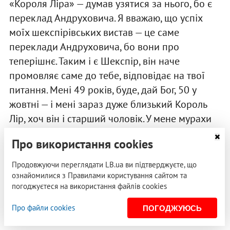
«Короля Ліра» — думав узятися за нього, бо є
переклад Андруховича. Я вважаю, що успіх
моїх шекспірівських вистав — це саме
переклади Андруховича, бо вони про
теперішнє. Таким і є Шекспір, він наче
промовляє саме до тебе, відповідає на твої
питання. Мені 49 років, буде, дай Бог, 50 у
жовтні — і мені зараз дуже близький Король
Лір, хоч він і старший чоловік. У мене мурахи
по тілу від його монологу.
Про використання cookies
РЕКЛАМА
Продовжуючи переглядати LB.ua ви підтверджуєте, що
ознайомилися з Правилами користування сайтом та
погоджуєтеся на використання файлів cookies
Про файли cookies
ПОГОДЖУЮСЬ