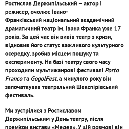
Ростислав Держипільський — актор і
режисер, очолює Івано-
Франківський національний академічний
драматичний театр ім. Івана Франка уже 17
років. За цей час він вивів театр з кризи,
відновив його статус важливого культурного
осередку, зробив місцем пошуку та
експерименту. На базі театру свого часу
проходили мультижанрові фестивалі
Porto
Franco
та
GogolFest
, а минулого року він
започаткував театральний Шекспірівський
фестиваль.
Ми зустрілися з Ростиславом
Держипільським у День театру, після
прем’єри вистави «Медея». У цій розмові він