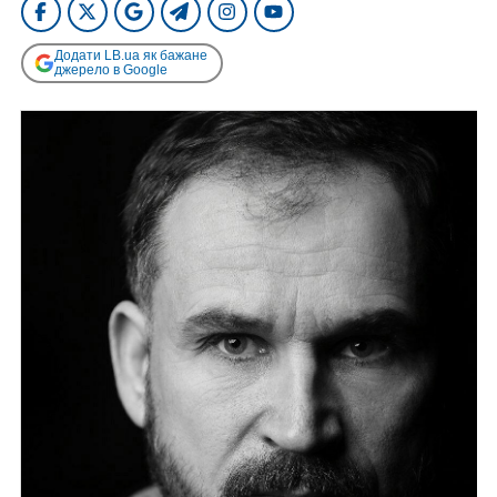
Додати LB.ua як бажане
джерело в Google