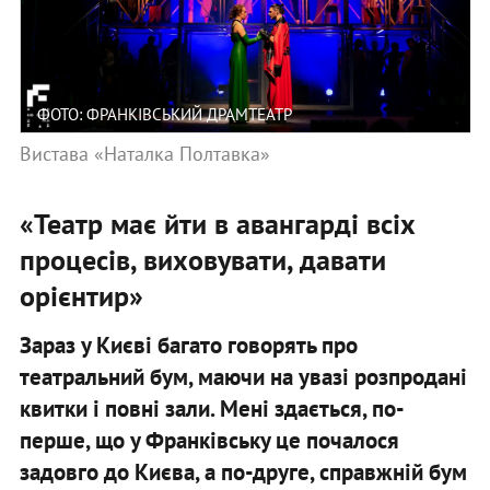
ФОТО: ФРАНКІВСЬКИЙ ДРАМТЕАТР
Вистава «Наталка Полтавка»
«Театр має йти в авангарді всіх
процесів, виховувати, давати
орієнтир»
Зараз у Києві багато говорять про
театральний бум, маючи на увазі розпродані
квитки і повні зали. Мені здається, по-
перше, що у Франківську це почалося
задовго до Києва, а по-друге, справжній бум