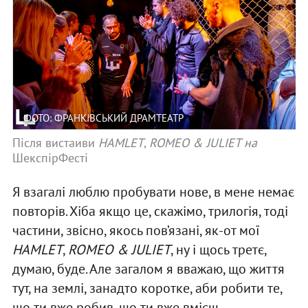
ФОТО: ФРАНКІВСЬКИЙ ДРАМТЕАТР
Після вистаиви
HAMLET
,
ROMEO & JULIET на
ШекспірФесті
Я взагалі люблю пробувати нове, в мене немає
повторів. Хіба якщо це, скажімо, трилогія, тоді
частини, звісно, якось пов’язані, як-от мої
HAMLET
,
ROMEO & JULIET
, ну і щось третє,
думаю, буде. Але загалом я вважаю, що життя
тут, на землі, занадто коротке, аби робити те,
що ти вже робив, що ти вже вмієш.