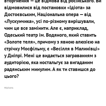
вторгнення — це відмова від російського. Ви
відмовилися від постановки «Ідіота» за
Достоєвським, Національна опера — від
«Лускунчика», усі по-різному вирішували,
чим це все замінити. Але є, наприклад,
Одеський театр ім. Водяного, який ставить
«Золоте теля», причому з явною алюзією на
стрічку Мосфільму, є «Весілля в Малинівці»
у Дніпрі. Мені це видається заграванням з
аудиторією, яка ностальгує за вигаданим
радянським минулим. А як ти ставишся до
цього?
РЕКЛАМА