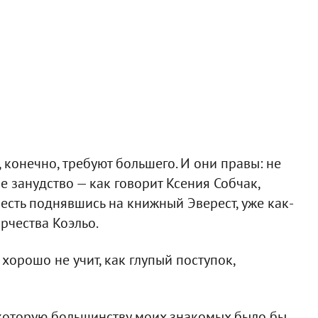
 конечно, требуют большего. И они правы: не
е занудство — как говорит Ксения Собчак,
То есть поднявшись на книжный Эверест, уже как-
рчества Коэльо.
 хорошо не учит, как глупый поступок,
, которую большинству моих знакомых было бы