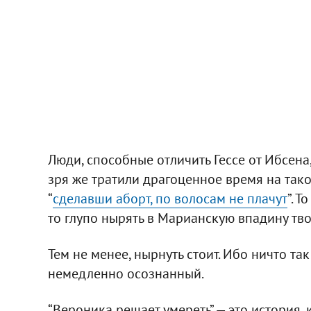
Люди, способные отличить Гессе от Ибсена,
зря же тратили драгоценное время на тако
“
сделавши аборт, по волосам не плачут
”. 
то глупо нырять в Марианскую впадину тво
Тем не менее, нырнуть стоит. Ибо ничто так
немедленно осознанный.
“Вероника решает умереть” — это история