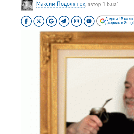
Максим Подолянюк
, автор "Lb.ua"
Додати LB.ua як
джерело в Googl