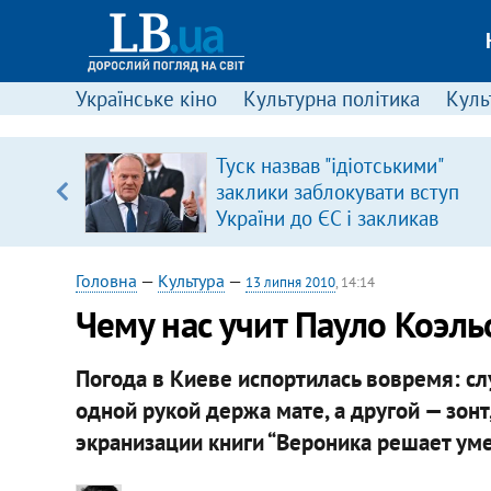
Українське кіно
Культурна політика
Культ
вив про
Туск назвав "ідіотськими"
боку
заклики заблокувати вступ
України до ЄС і закликав
припинити антиукраїнську
риторику
Головна
—
Культура
—
13 липня 2010
, 14:14
Чему нас учит Пауло Коэль
Погода в Киеве испортилась вовремя: сл
одной рукой держа мате, а другой — зонт
экранизации книги “Вероника решает уме