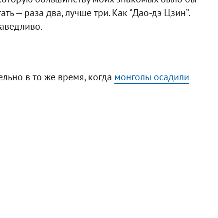
ть — раза два, лучше три. Как “Дао-дэ Цзин”.
раведливо.
льно в то же время, когда
монголы осадили