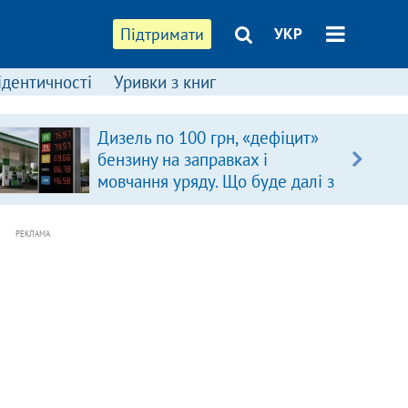
Підтримати
УКР
ідентичності
Уривки з книг
Дизель по 100 грн, «дефіцит»
бензину на заправках і
мовчання уряду. Що буде далі з
цінами на пальне?
РЕКЛАМА