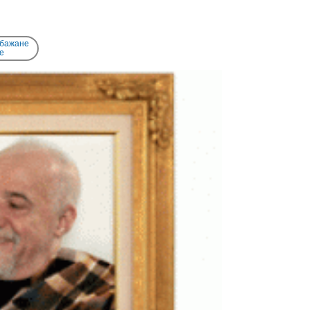
 бажане
e