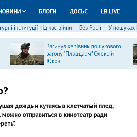
НОВИНИ
БЛОГИ
ДОСЬЄ
LB.LIVE
урні інституції під час війни
Без Росії
У пошуках 
Загинув керівник пошукового
загону "Плацдарм" Олексій
Юков
о?
ушая дождь и кутаясь в клетчатый плед,
, можно отправиться в кинотеатр ради
реть”.