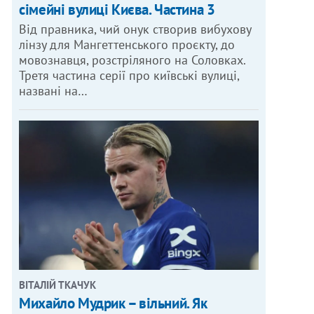
сімейні вулиці Києва. Частина 3
Від правника, чий онук створив вибухову
лінзу для Мангеттенського проєкту, до
мовознавця, розстріляного на Соловках.
Третя частина серії про київські вулиці,
названі на…
ВІТАЛІЙ ТКАЧУК
Михайло Мудрик – вільний. Як