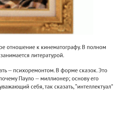
ое отношение к кинематографу. В полном
 занимается литературой.
ть — психоремонтом. В форме сказок. Это
 почему Пауло — миллионер; основу его
важающий себя, так сказать, “интеллектуал”