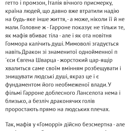
гетто і промзон, Італія вічного присмерку,
країна людей, що давно вже втратили надію
на будь-яке інше життя, - а може, ніколи її й не
мали. Головне ж - Гарроне показує не тільки те,
як мафія вбиває тіла - але і як ота новітня
Гоммора калічить душі. Мимоволі згадується
навіть Дракон зі знаменитої однойменної п
´єси Євгена Шварца - жорстокий цар-ящір
хвалиться саме своїм вмінням розбещувати і
знищувати людські душі, якраз це і є
фундаментом його необмеженої влади. У
фільмі Гарроне доблесного Ланселота нема і
близько, а безліч драконячих голів
проростають прямо на людських плечах.
Так, мафія у «Гоморрі» дійсно безсмертна - але