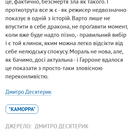
це, фактично, безсмертя зла як такого. І
протиотрута все ж є - як режисер недвозначно
показує в одній з історій. Варто лише не
впустити в себе дракона, не проґавити момент,
коли вже буде надто пізно, - правильний вибір
і є той клинок, яким можна легко відсікти від
себе нелюдську спокусу. Мораль не нова, але,
як бачимо, досі актуальна - і Гарроне вдалося
це показати з просто-таки зловісною
переконливістю.
Дмитро Десятерик
"КАМОРРА"
ДЖЕРЕЛО:
ДМИТРО ДЕСЯТЕРИК