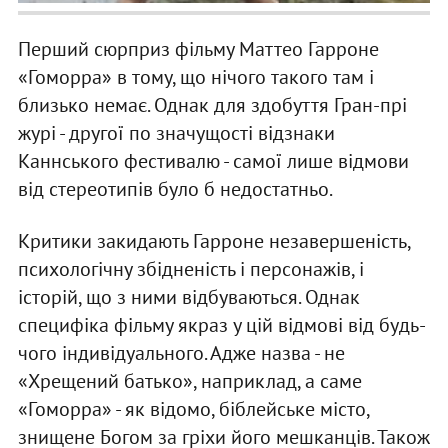
Перший сюрприз фільму Маттео Гарроне
«Гоморра» в тому, що нічого такого там і
близько немає. Однак для здобуття Гран-прі
журі - другої по значущості відзнаки
Каннського фестивалю - самої лише відмови
від стереотипів було б недостатньо.
Критики закидають Гарроне незавершеність,
психологічну збідненість і персонажів, і
історій, що з ними відбуваються. Однак
специфіка фільму якраз у цій відмові від будь-
чого індивідуального. Адже назва - не
«Хрещений батько», наприклад, а саме
«Гоморра» - як відомо, біблейське місто,
знищене Богом за гріхи його мешканців. Також