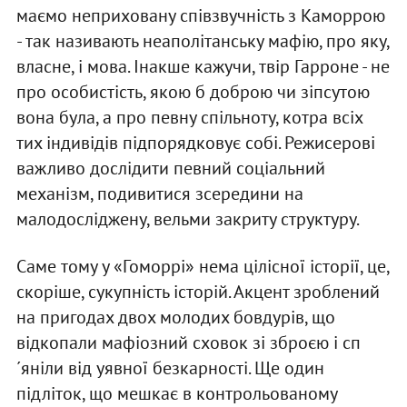
маємо неприховану співзвучність з Каморрою
- так називають неаполітанську мафію, про яку,
власне, і мова. Інакше кажучи, твір Гарроне - не
про особистість, якою б доброю чи зіпсутою
вона була, а про певну спільноту, котра всіх
тих індивідів підпорядковує собі. Режисерові
важливо дослідити певний соціальний
механізм, подивитися зсередини на
малодосліджену, вельми закриту структуру.
Саме тому у «Гоморрі» нема цілісної історії, це,
скоріше, сукупність історій. Акцент зроблений
на пригодах двох молодих бовдурів, що
відкопали мафіозний сховок зі зброєю і сп
´яніли від уявної безкарності. Ще один
підліток, що мешкає в контрольованому