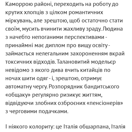
Каморрою районі, переходить на роботу до
крутих хлопців з цілком романтичних
міркувань, але зрештою, щоб остаточно стати
своїм, мусить вчинити жахливу зраду. Людина
з начебто непоганими перспективами -
принаймні має диплом про вищу освіту -
займається нелегальним захороненням вкрай
токсичних відходів. Талановитий модельєр
невідомо з якого дива вчить китайців по
ночах шити одяг - і, зрештою, отримує
автоматну чергу. Розпорядник бандитського
«общаку» регулярно ризикує життям,
відвідуючи злобних озброєних «пенсіонерів»
з черговими подачками.
І ніякого колориту: це Італія обшарпана, Італія