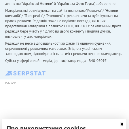
агентство "Українськi Новини" й "Українська Фото Група", заборонено.
Матеріали, які розміщуються на сайті з позначкою "Реклама" / "Новини
компаній" / "Пресреліз" / "Promoted", є рекламними та публікуються на
правах реклами. Редакція може не поділяти погляди, які в них
представлені. Матеріали з плашкою СПЕЦПРОЄКТ є рекламними, проте
редакція бере участь у підготовці цього контенту і поділяє думки,
висловлені у цих матеріалах.
Редакція не несе відповідальності за факти та оціночні судження,
оприлюднені у рекламних матеріалах. Згідно з українським
законодавством, відповідальність за зміст реклами несе рекламодавець.
Cуб'єкт у сфері онлайн-медіа; ідентифікатор медіа - R40-05097
РЕКЛАМА
Про використання cookies