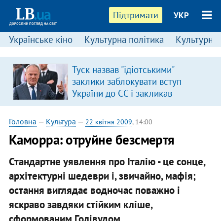
Підтримати
УКР
Українське кіно
Культурна політика
Культурні і
:
Туск назвав "ідіотськими"
заклики заблокувати вступ
України до ЄС і закликав
припинити антиукраїнську
риторику
Головна
—
Культура
—
22 квітня 2009
, 14:00
Каморра: отруйне безсмертя
Стандартне уявлення про Італію - це сонце,
архітектурні шедеври і, звичайно, мафія;
остання виглядає водночас поважно і
яскраво завдяки стійким кліше,
сформованим Голівудом.