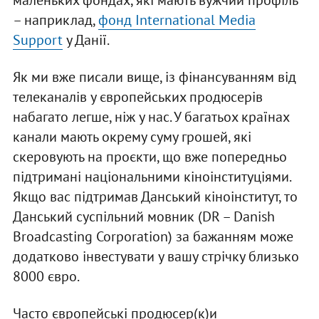
маленьких фондах, які мають вужчий профіль
– наприклад,
фонд International Media
Support
у Данії.
Як ми вже писали вище, із фінансуванням від
телеканалів у європейських продюсерів
набагато легше, ніж у нас. У багатьох країнах
канали мають окрему суму грошей, які
скеровують на проєкти, що вже попередньо
підтримані національними кіноінституціями.
Якщо вас підтримав Данський кіноінститут, то
Данський суспільний мовник (DR – Danish
Broadcasting Corporation) за бажанням може
додатково інвестувати у вашу стрічку близько
8000 євро.
Часто європейські продюсер(к)и