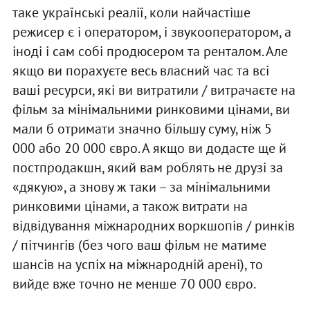
таке українські реалії, коли найчастіше
режисер є і оператором, і звукооператором, а
іноді і сам собі продюсером та ренталом. Але
якщо ви порахуєте весь власний час та всі
ваші ресурси, які ви витратили / витрачаєте на
фільм за мінімальними ринковими цінами, ви
мали б отримати значно більшу суму, ніж 5
000 або 20 000 євро. А якщо ви додасте ще й
постпродакшн, який вам роблять не друзі за
«дякую», а знову ж таки – за мінімальними
ринковими цінами, а також витрати на
відвідування міжнародних воркшопів / ринків
/ пітчингів (без чого ваш фільм не матиме
шансів на успіх на міжнародній арені), то
вийде вже точно не менше 70 000 євро.