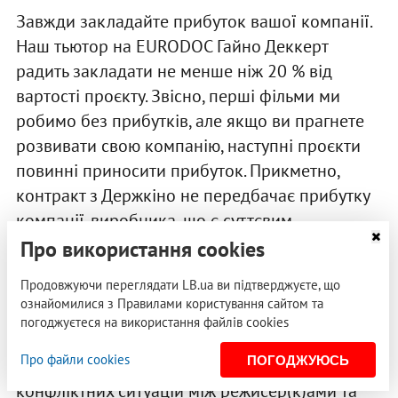
Завжди закладайте прибуток вашої компанії.
Наш тьютор на EURODOC Гайно Деккерт
радить закладати не менше ніж 20 % від
вартості проєкту. Звісно, перші фільми ми
робимо без прибутків, але якщо ви прагнете
розвивати свою компанію, наступні проєкти
повинні приносити прибуток. Прикметно,
контракт з Держкіно не передбачає прибутку
компанії-виробника, що є суттєвим
обмеженням для розвитку української
Про використання cookies
індустрії.
Продовжуючи переглядати LB.ua ви підтверджуєте, що
ознайомилися з Правилами користування сайтом та
Окремо варто поговорити про гонорар
погоджуєтеся на використання файлів cookies
режисера/-ки. В українській індустрії це
Про файли cookies
ПОГОДЖУЮСЬ
доволі болісне питання, яке стає причиною
конфліктних ситуацій між режисер(к)ами та