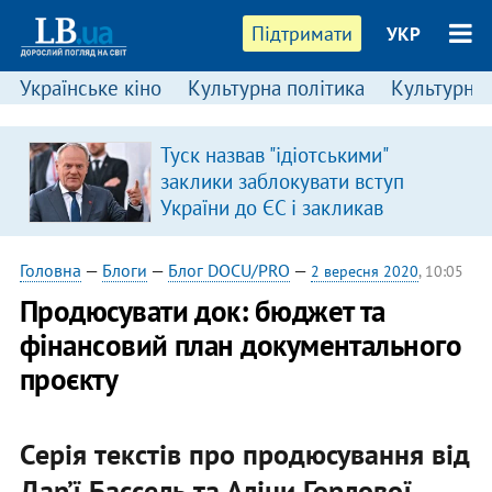
Підтримати
УКР
Українське кіно
Культурна політика
Культурні і
Туск назвав "ідіотськими"
заклики заблокувати вступ
України до ЄС і закликав
припинити антиукраїнську
риторику
Головна
—
Блоги
—
Блог DOCU/PRO
—
2 вересня 2020
, 10:05
Продюсувати док: бюджет та
фінансовий план документального
проєкту
Серія текстів про продюсування від
Дар’ї Бассель та Аліни Горлової