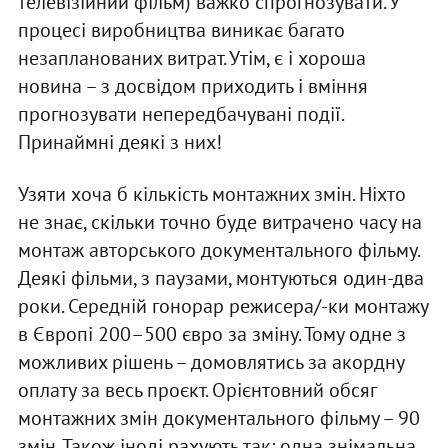
телевізійний фільм) важко спрогнозувати. У
процесі виробництва виникає багато
незапланованих витрат. Утім, є і хороша
новина – з досвідом приходить і вміння
прогнозувати непередбачувані події.
Принаймні деякі з них!
Узяти хоча б кількість монтажних змін. Ніхто
не знає, скільки точно буде витрачено часу на
монтаж авторського документального фільму.
Деякі фільми, з паузами, монтуються один-два
роки. Середній гонорар режисера/-ки монтажу
в Європі 200–500 євро за зміну. Тому одне з
можливих рішень – домовлятись за акордну
оплату за весь проєкт. Орієнтовний обсяг
монтажних змін документального фільму – 90
змін. Також іноді рахують так: одна знімальна