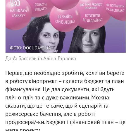
ФОТО: DOCUDAYS.UA
Дар’я Бассель та Аліна Горлова
Перше, що необхідно зробити, коли ви берете
в роботу кінопроєкт, – скласти бюджет та план
фінансування. Це два документи, які йдуть
пліч-о-пліч та є дуже важливими. Можна
сказати, що це те саме, що й сценарій та
режисерське бачення, але в роботі
продюсера/-ки. Бюджет і фінансовий план – це
мапа проєкту.