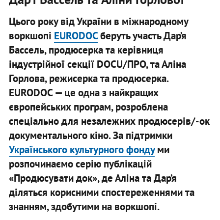
Цього року від України в міжнародному
воркшопі
EURODOC
беруть участь Дар’я
Бассель, продюсерка та керівниця
індустрійної секції DOCU/ПРО, та Аліна
Горлова, режисерка та продюсерка.
EURODOC — це одна з найкращих
європейських програм, розроблена
спеціально для незалежних продюсерів/-ок
документального кіно. За підтримки
Українського культурного фонду
ми
розпочинаємо серію публікацій
«Продюсувати док», де Аліна та Дар’я
діляться корисними спостереженнями та
знанням, здобутими на воркшопі.