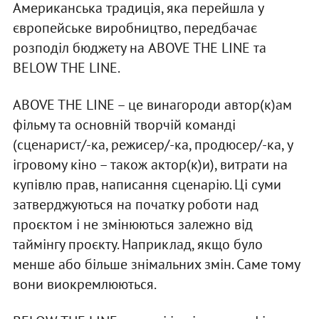
Американська традиція, яка перейшла у
європейське виробництво, передбачає
розподіл бюджету на ABOVE THE LINE та
BELOW THE LINE.
ABOVE THE LINE – це винагороди автор(к)ам
фільму та основній творчій команді
(сценарист/-ка, режисер/-ка, продюсер/-ка, у
ігровому кіно – також актор(к)и), витрати на
купівлю прав, написання сценарію. Ці суми
затверджуються на початку роботи над
проєктом і не змінюються залежно від
таймінгу проєкту. Наприклад, якщо було
менше або більше знімальних змін. Саме тому
вони виокремлюються.