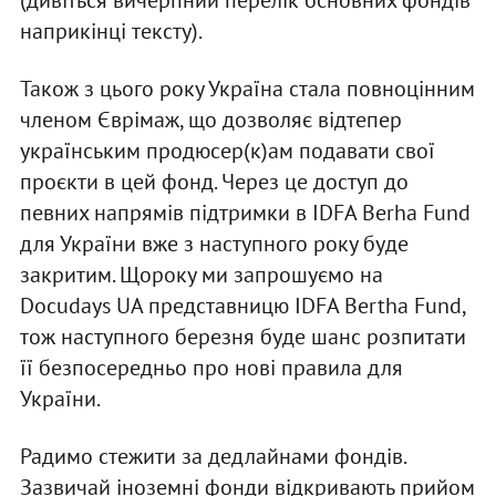
(дивіться вичерпний перелік основних фондів
наприкінці тексту).
Також з цього року Україна стала повноцінним
членом Єврімаж, що дозволяє відтепер
українським продюсер(к)ам подавати свої
проєкти в цей фонд. Через це доступ до
певних напрямів підтримки в IDFA Berha Fund
для України вже з наступного року буде
закритим. Щороку ми запрошуємо на
Docudays UA представницю IDFA Bertha Fund,
тож наступного березня буде шанс розпитати
її безпосередньо про нові правила для
України.
Радимо стежити за дедлайнами фондів.
Зазвичай іноземні фонди відкривають прийом