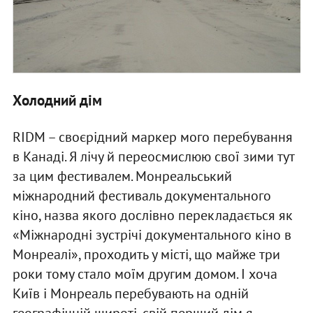
Холодний дім
RIDM – своєрідний маркер мого перебування
в Канаді. Я лічу й переосмислюю свої зими тут
за цим фестивалем. Монреальський
міжнародний фестиваль документального
кіно, назва якого дослівно перекладається як
«Міжнародні зустрічі документального кіно в
Монреалі», проходить у місті, що майже три
роки тому стало моїм другим домом. І хоча
Київ і Монреаль перебувають на одній
географічній широті, свій перший дім я