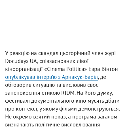
У реакцію на скандал цьогорічний член журі
Docudays UA, співзасновник лівої
кіноорганізації «Cinema Politica» Езра Вінтон
опублікував інтерв’ю з Арнакук-Баріл
, де
обговорив ситуацію та висловив своє
занепокоєння етикою RIDM. На його думку,
фестивалі документального кіно мусять дбати
про контекст, у якому фільми демонструються.
Не окремо взятий показ, а програма загалом
визначають політичне висловлювання