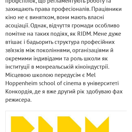
профспілок, що регламентують роботу та
захищають права професіоналів. Працівники
кіно не є винятком, вони мають власні
асоціації. Однак, відчуття громади особливо
помітне на таких подіях, як RIDM. Мене дуже
втішає і бадьорить структура професійних
зв’язків між поколіннями, організаціями й
окремими індивідами та роль школи як
інституції в монреальській кіноіндустрії.
Місцевою школою передусім є Mel
Hoppenheim school of cinema в університеті
Конкордія, де я вже другий рік здобуваю фах
режисера.