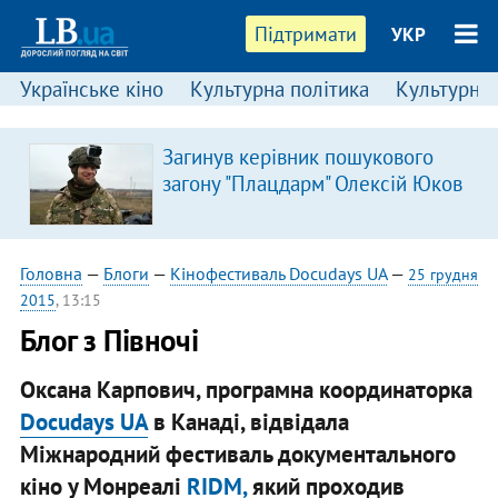
Підтримати
УКР
Українське кіно
Культурна політика
Культурні і
Загинув керівник пошукового
загону "Плацдарм" Олексій Юков
Головна
—
Блоги
—
Кінофестиваль Docudays UA
—
25 грудня
2015
, 13:15
Блог з Півночі
Оксана Карпович, програмна координаторка
Docudays UA
в Канаді, відвідала
Міжнародний фестиваль документального
кіно у Монреалі
RIDM,
який проходив