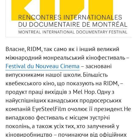
Власне, RIDM, так само як і інший великий
міжнародний монреальський кінофестиваль –
Festival du Nouveau Cinema
– засновані
випускниками нашої школи. Більшість
квебекського кіно, що показують на RIDM, –
продукт праці вихідців з Mel Hop. Одну з
найуспішніших канадських продюсерських
компаній EyeSteelFilm очолює її президент. Не
випадково фестиваль є місцем зустрічі
поколінь, а також усіх тих, хто залучений у
кіновиробництво – починаючи від офіційних