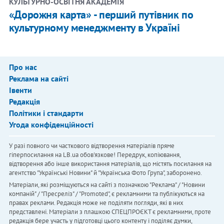
КУЛЬТУРНО-ОСВІТНЯ АКАДЕМІЯ
«Дорожня карта» - перший путівник по
культурному менеджменту в Україні
Про нас
Реклама на сайті
Івенти
Редакція
Політики і стандарти
Угода конфіденційності
У разі повного чи часткового відтворення матеріалів пряме
гіперпосилання на LB.ua обов'язкове! Передрук, копіювання,
відтворення або інше використання матеріалів, що містять посилання на
агентство "Українськi Новини" й "Українська Фото Група", заборонено.
Матеріали, які розміщуються на сайті з позначкою "Реклама" / "Новини
компаній" / "Пресреліз" / "Promoted", є рекламними та публікуються на
правах реклами. Редакція може не поділяти погляди, які в них
представлені. Матеріали з плашкою СПЕЦПРОЄКТ є рекламними, проте
редакція бере участь у підготовці цього контенту і поділяє думки,