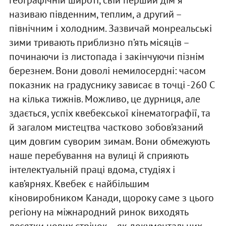
називаю південним, теплим, а другий –
північним і холодним. Зазвичай монреальські
зими тривають приблизно п’ять місяців –
починаючи із листопада і закінчуючи пізнім
березнем. Вони доволі немилосердні: часом
показник на градуснику зависає в точці -260 С
на кілька тижнів. Можливо, це дурниця, але
здається, успіх квебекської кінематографії, та
й загалом мистецтва частково зобов’язаний
цим довгим суворим зимам. Вони обмежують
наше перебування на вулиці й сприяють
інтелектуальній праці вдома, студіях і
кав’ярнях. Квебек є найбільшим
кіновиробником Канади, щороку саме з цього
регіону на міжнародний ринок виходять
десятки нових стрічок – як документальних,