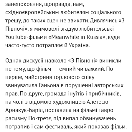
занепокоєння, щоправда, нам,
східноєвропейським любителям соціального
трешу, до таких сцен не звикати. Дивлячись «З
Півночі», я мимоволі згадую любительські
YouTube-фільми «Meanwhile in Russia», куди
часто-густо потрапляє й Україна.
Однак дискусії навколо «З Півночі» виникли
не тому, що фільм – темний чи важкий. По-
перше, майстриня горлового співу
звинуватила Ганьона в порушенні авторських
прав. По-друге, громада інуїтів і прибічників,
на чолі з відомою художницею Алетеєю
Арнакук-Баріл, поставила на фільмі тавро
расизму. По-третє, під випал обвинувачень
потрапив і сам фестиваль, який показав фільм.