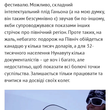
фестивалю. Можливо, складний
інтелектуальний плід Ганьона (а на мою думку,
він таким безсумнівно є) звучав би по-іншому,
якби супроводжувався показами інших
стрічок про північний регіон. Проте таких, на
жаль, небагато: подорож на Північ обійдеться
канадцю у кілька тисяч доларів, а для 32-
тисячного населення Нунавуту кілька
документалістів – це хоч і багато, але
недостатньо, щоб показати всі болючі точки
суспільства. Залишається тільки працювати та
вчитися на досвіді своїх колег.