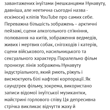
завантажених інуїтами (мешканцями Нунавуту,
давніша, але неетична сьогодні назва -
ескімоси) кліпів YouTube про самих себе.
Переважна більшість зображень – арктичні
пейзажі, сцени алкогольного сп’яніння,
полювання на китів, зображення ведмедів,
живих і мертвих собак, снігоходів і катерів,
сцени військового, насильницького та
сексуального характеру. Паралельно фільм
пронизує лінія зображень Нунавуту
індустріального, який риють, ріжуть і
висмоктують білі нафтові корпорації. Як
саундтрек фільму, зокрема, використано
записи відомої інуїтської музикантки,
майстрині горлового співу. Ця депресивна
стрічка викликає відчуття жаху й