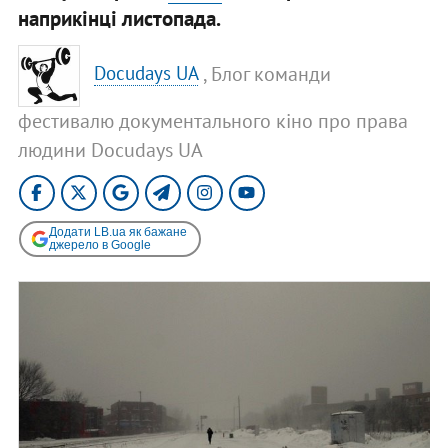
наприкінці листопада.
, Блог команди
Docudays UA
фестивалю документального кіно про права
людини Docudays UA
Додати LB.ua як бажане
джерело в Google