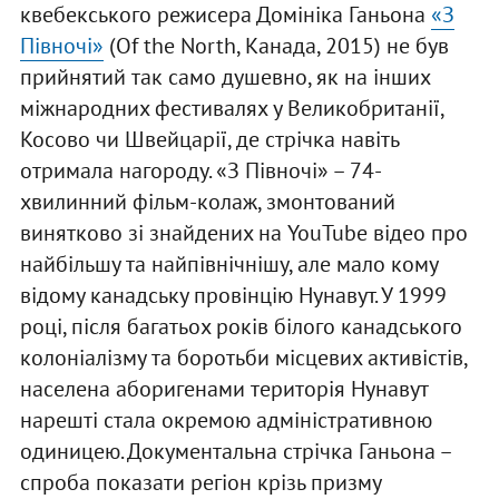
квебекського режисера Домініка Ганьона
«З
Півночі»
(Of the North, Канада, 2015) не був
прийнятий так само душевно, як на інших
міжнародних фестивалях у Великобританії,
Косово чи Швейцарії, де стрічка навіть
отримала нагороду. «З Півночі» – 74-
хвилинний фільм-колаж, змонтований
винятково зі знайдених на YouTube відео про
найбільшу та найпівнічнішу, але мало кому
відому канадську провінцію Нунавут. У 1999
році, після багатьох років білого канадського
колоніалізму та боротьби місцевих активістів,
населена аборигенами територія Нунавут
нарешті стала окремою адміністративною
одиницею. Документальна стрічка Ганьона –
спроба показати регіон крізь призму