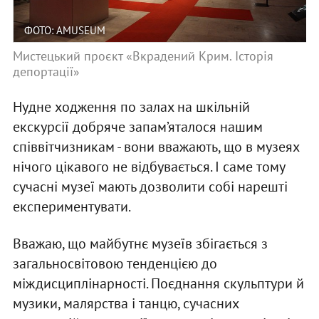
ФОТО: AMUSEUM
Мистецький проєкт «Вкрадений Крим. Історія
депортації»
Нудне ходження по залах на шкільній
екскурсії добряче запам’яталося нашим
співвітчизникам - вони вважають, що в музеях
нічого цікавого не відбувається. І саме тому
сучасні музеї мають дозволити собі нарешті
експериментувати.
Вважаю, що майбутнє музеїв збігається з
загальносвітовою тенденцією до
міждисциплінарності. Поєднання скульптури й
музики, малярства і танцю, сучасних