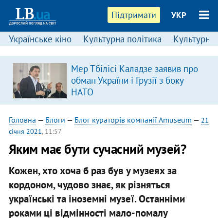
Підтримати
УКР
Українське кіно
Культурна політика
Культурні і
Мер Тбілісі Каладзе заявив про
обман України і Грузії з боку
НАТО
Головна
—
Блоги
—
Блог кураторів компанії Amuseum
—
21
січня 2021
, 11:57
Яким має бути сучасний музей?
Кожен, хто хоча б раз був у музеях за
кордоном, чудово знає, як різняться
українські та іноземні музеї. Останніми
роками ці відмінності мало-помалу