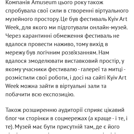
Компанія Amuseum цього року також
спробувала свої сили в створенні віртуального
музейного простору. Це був фестиваль Kyiv Art
Week, для якого ми підготували онлайн-музей.
Через карантинні обмеження фестиваль не
вдалося провести наживо, тому вихід в
мережу був логічним розв’язанням. Нам
вдалося змоделювати виставковий простір, у
якому учасники фестивалю - галереї та митці -
розмістили свої роботи, і досі на сайті Kyiv Art
Week можна зайти в віртуальні зали та
побачити всю експозицію.
Також розширенню аудиторії сприяє цікавий
блог чи сторінки в соцмережах (а краще - і те, і
те). Музей має бути присутній там, де є його