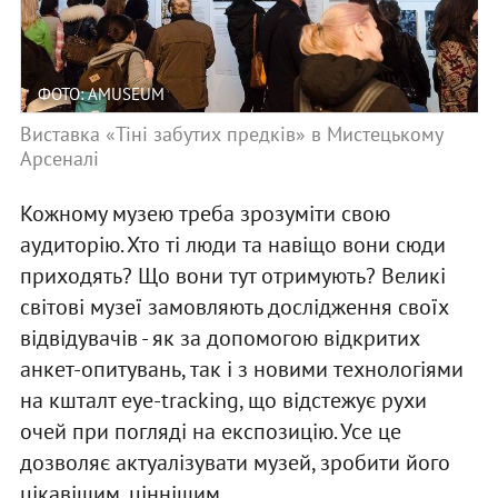
ФОТО: AMUSEUM
Виставка «Тіні забутих предків» в Мистецькому
Арсеналі
Кожному музею треба зрозуміти свою
аудиторію. Хто ті люди та навіщо вони сюди
приходять? Що вони тут отримують? Великі
світові музеї замовляють дослідження своїх
відвідувачів - як за допомогою відкритих
анкет-опитувань, так і з новими технологіями
на кшталт eye-tracking, що відстежує рухи
очей при погляді на експозицію. Усе це
дозволяє актуалізувати музей, зробити його
цікавішим, ціннішим.