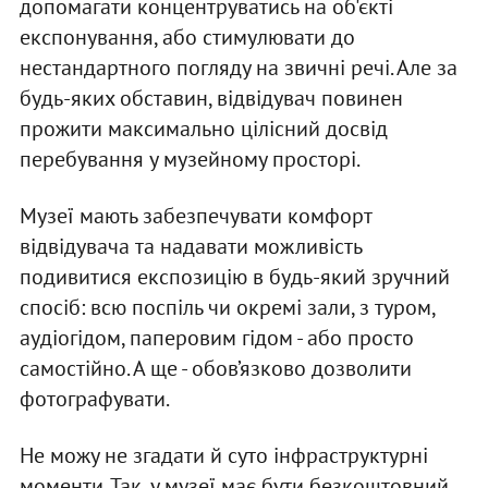
допомагати концентруватись на об'єкті
експонування, або стимулювати до
нестандартного погляду на звичні речі. Але за
будь-яких обставин, відвідувач повинен
прожити максимально цілісний досвід
перебування у музейному просторі.
Музеї мають забезпечувати комфорт
відвідувача та надавати можливість
подивитися експозицію в будь-який зручний
спосіб: всю поспіль чи окремі зали, з туром,
аудіогідом, паперовим гідом - або просто
самостійно. А ще - обов’язково дозволити
фотографувати.
Не можу не згадати й суто інфраструктурні
моменти. Так, у музеї має бути безкоштовний