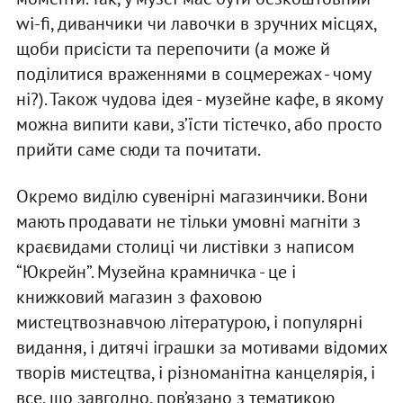
wi-fi, диванчики чи лавочки в зручних місцях,
щоби присісти та перепочити (а може й
поділитися враженнями в соцмережах - чому
ні?). Також чудова ідея - музейне кафе, в якому
можна випити кави, з’їсти тістечко, або просто
прийти саме сюди та почитати.
Окремо виділю сувенірні магазинчики. Вони
мають продавати не тільки умовні магніти з
краєвидами столиці чи листівки з написом
“Юкрейн”. Музейна крамничка - це і
книжковий магазин з фаховою
мистецтвознавчою літературою, і популярні
видання, і дитячі іграшки за мотивами відомих
творів мистецтва, і різноманітна канцелярія, і
все, що завгодно, пов’язано з тематикою