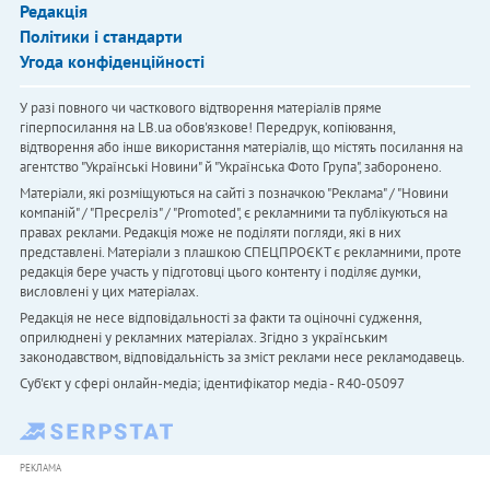
Редакція
Політики і стандарти
Угода конфіденційності
У разі повного чи часткового відтворення матеріалів пряме
гіперпосилання на LB.ua обов'язкове! Передрук, копіювання,
відтворення або інше використання матеріалів, що містять посилання на
агентство "Українськi Новини" й "Українська Фото Група", заборонено.
Матеріали, які розміщуються на сайті з позначкою "Реклама" / "Новини
компаній" / "Пресреліз" / "Promoted", є рекламними та публікуються на
правах реклами. Редакція може не поділяти погляди, які в них
представлені. Матеріали з плашкою СПЕЦПРОЄКТ є рекламними, проте
редакція бере участь у підготовці цього контенту і поділяє думки,
висловлені у цих матеріалах.
Редакція не несе відповідальності за факти та оціночні судження,
оприлюднені у рекламних матеріалах. Згідно з українським
законодавством, відповідальність за зміст реклами несе рекламодавець.
Cуб'єкт у сфері онлайн-медіа; ідентифікатор медіа - R40-05097
РЕКЛАМА