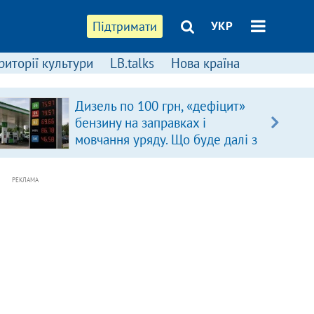
Підтримати
УКР
риторії культури
LB.talks
Нова країна
Дизель по 100 грн, «дефіцит»
бензину на заправках і
мовчання уряду. Що буде далі з
цінами на пальне?
РЕКЛАМА