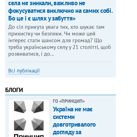
села не зникали, важливо не
фокусуватися виключно на самих собі.
Бо це і є шлях у забуття»
До сіл прикута увага тих, хто шукає там
прихистку чи безпеки. Чи може цей
інтерес стати шансом для громад? Що
треба українському селу у 21 столітті, щоб
розвиватися, і до…
Всі публікації
БЛОГИ
ГО «ПРИНЦИП»
Україна не має
системи
довготривалого
догляду за