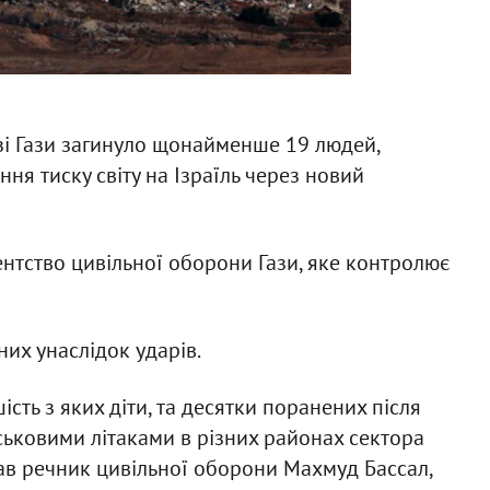
узі Гази загинуло щонайменше 19 людей,
ня тиску світу на Ізраїль через новий
нтство цивільної оборони Гази, яке контролює
их унаслідок ударів.
ість з яких діти, та десятки поранених після
йськовими літаками в різних районах сектора
азав речник цивільної оборони Махмуд Бассал,