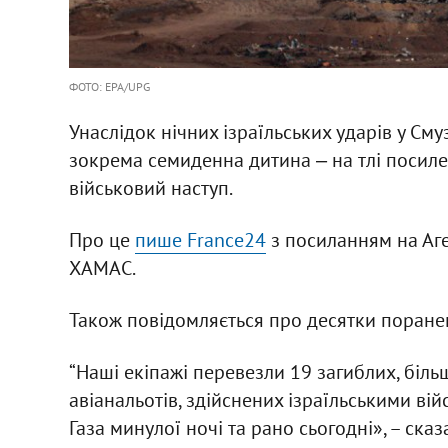
ФОТО: EPA/UPG
Унаслідок нічних ізраїльських ударів у См
зокрема семиденна дитина ‒ на тлі посилен
військовий наступ.
Про це
пише France24
з посиланням на Аге
ХАМАС.
Також повідомляється про десятки поранен
“Наші екіпажі перевезли 19 загиблих, більш
авіанальотів, здійснених ізраїльськими ві
Газа минулої ночі та рано сьогодні», – ск