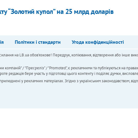
ту “Золотий купол” на 25 млрд доларів
ія
Політики і стандарти
Угода конфіденційності
силання на LB.ua обов'язкове! Передрук, копіювання, відтворення або інше вико
ни компаній" / "Пресреліз" / "Promoted", є рекламними та публікуються на права
 редакція бере участь у підготовці цього контенту і поділяє думки, висловле
 оприлюднені у рекламних матеріалах. Згідно з українським законодавством, від