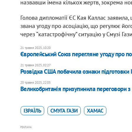
назвавши імена кількох жертв, зокрема н
Голова дипломатії ЄС Кая Каллас заявила,
звана угоду про асоціацію, що регулює йо
через “катастрофічну” ситуацію у Смузі Гази
21 травня 2025, 10:20
Європейський Союз перегляне угоду про полі
21 травня 2025, 02:27
Розвідка США побачила ознаки підготовки І
20 травня 2025, 22:05
Великобританія призупинила переговори з 
ІЗРАЇЛЬ
СМУГА ГАЗИ
ХАМАС
РЕКЛАМА