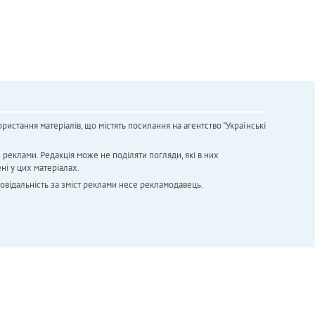
ристання матеріалів, що містять посилання на агентство "Українськi
х реклами. Редакція може не поділяти погляди, які в них
ні у цих матеріалах.
повідальність за зміст реклами несе рекламодавець.