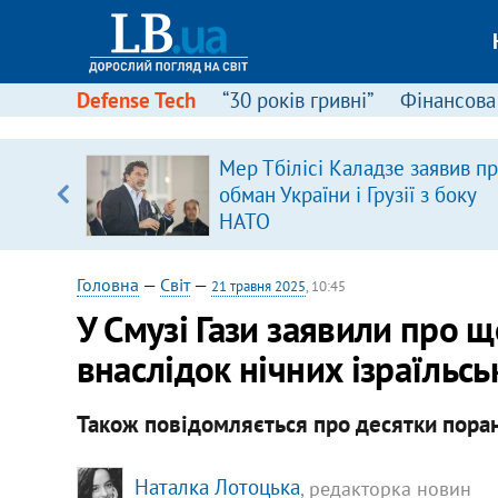
Defense Tech
“30 років гривні”
Фінансова
щодо
Мер Тбілісі Каладзе заявив п
 у
обман України і Грузії з боку
ої ходи
НАТО
Головна
—
Світ
—
21 травня 2025
, 10:45
У Смузі Гази заявили про
внаслідок нічних ізраїльсь
Також повідомляється про десятки поран
Наталка Лотоцька
, редакторка новин