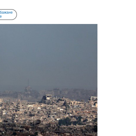
 бажане
e