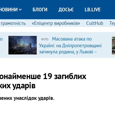
НОВИНИ
БЛОГИ
ДОСЬЄ
LB.LIVE
 грамотність
«Епіцентр виробників»
CultHub
Те
ро
Масована атака по
ФОТО
Україні: на Дніпропетровщині
загинула родина, у Львові –
удар по багатоповерхівках
(доповнюється)
 щонайменше 19 загиблих
ких ударів
ених унаслідок ударів.