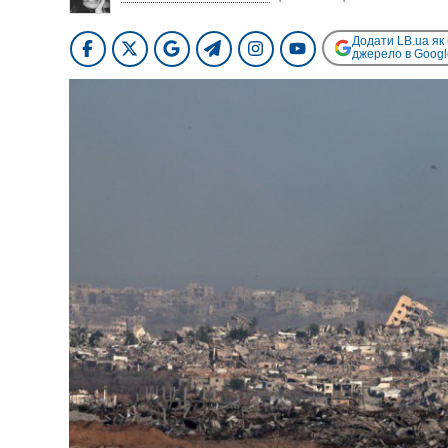
Додати LB.ua як
джерело в Googl