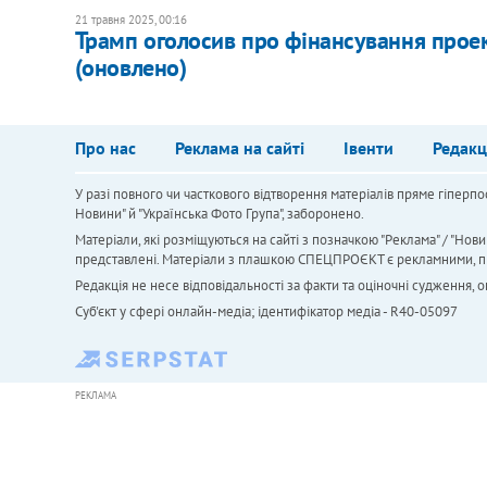
21 травня 2025, 00:16
Трамп оголосив про фінансування проек
(оновлено)
Про нас
Реклама на сайті
Івенти
Редакц
У разі повного чи часткового відтворення матеріалів пряме гіперпо
Новини" й "Українська Фото Група", заборонено.
Матеріали, які розміщуються на сайті з позначкою "Реклама" / "Нови
представлені. Матеріали з плашкою СПЕЦПРОЄКТ є рекламними, проте
Редакція не несе відповідальності за факти та оціночні судження,
Cуб'єкт у сфері онлайн-медіа; ідентифікатор медіа - R40-05097
РЕКЛАМА