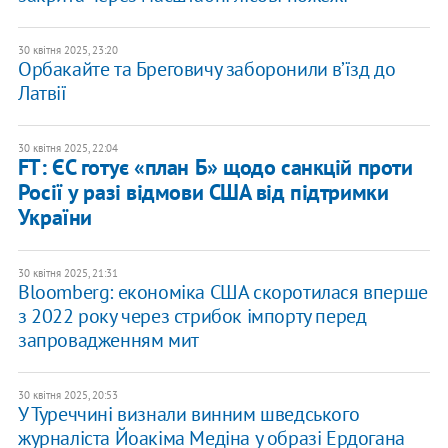
30 квітня 2025, 23:20
Орбакайте та Бреговичу заборонили в’їзд до
Латвії
30 квітня 2025, 22:04
FT: ЄС готує «план Б» щодо санкцій проти
Росії у разі відмови США від підтримки
України
30 квітня 2025, 21:31
Bloomberg: економіка США скоротилася вперше
з 2022 року через стрибок імпорту перед
запровадженням мит
30 квітня 2025, 20:53
У Туреччині визнали винним шведського
журналіста Йоакіма Медіна у образі Ердогана