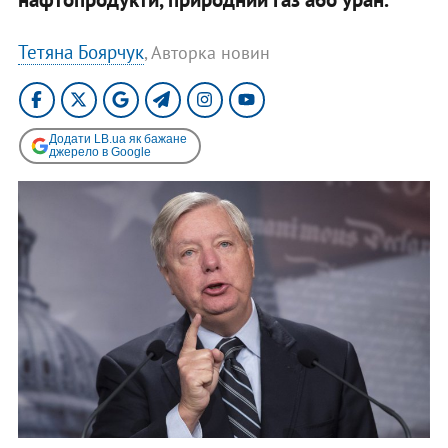
Тетяна Боярчук
, Авторка новин
Додати LB.ua як бажане
джерело в Google