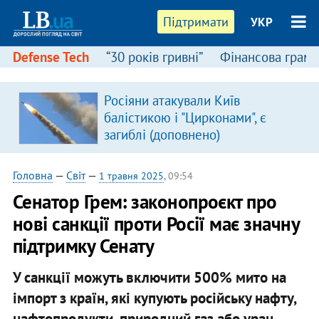
Підтримати
УКР
Defense Tech
“30 років гривні”
Фінансова грамо
Росіяни атакували Київ
балістикою і "Цирконами", є
загиблі (доповнено)
Головна
—
Світ
—
1 травня 2025
, 09:54
Сенатор Грем: законопроєкт про
нові санкції проти Росії має значну
підтримку Сенату
У санкції можуть включити 500% мито на
імпорт з країн, які купують російську нафту,
нафтопродукти, природний газ або уран.