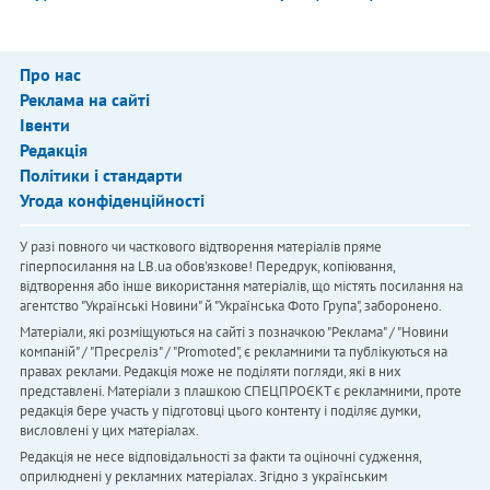
Про нас
Реклама на сайті
Івенти
Редакція
Політики і стандарти
Угода конфіденційності
У разі повного чи часткового відтворення матеріалів пряме
гіперпосилання на LB.ua обов'язкове! Передрук, копіювання,
відтворення або інше використання матеріалів, що містять посилання на
агентство "Українськi Новини" й "Українська Фото Група", заборонено.
Матеріали, які розміщуються на сайті з позначкою "Реклама" / "Новини
компаній" / "Пресреліз" / "Promoted", є рекламними та публікуються на
правах реклами. Редакція може не поділяти погляди, які в них
представлені. Матеріали з плашкою СПЕЦПРОЄКТ є рекламними, проте
редакція бере участь у підготовці цього контенту і поділяє думки,
висловлені у цих матеріалах.
Редакція не несе відповідальності за факти та оціночні судження,
оприлюднені у рекламних матеріалах. Згідно з українським