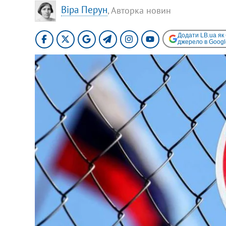
Віра Перун
, Авторка новин
Додати LB.ua як
джерело в Googl