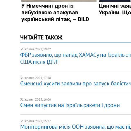
ЧИТАЙТЕ ТАКОЖ
31 жовтня 2023, 19:02
ФБР заявило, що напад ХАМАСу на Ізраїль ст
США після ІДІЛ
31 жовтня 2023, 17:18
Єменські хусити заявили про запуск балістич
31 жовтня 2023, 16:06
Ємен випустив на Ізраїль ракети і дрони
31 жовтня 2023, 15:37
Моніторингова місія ООН заявила, що має пі