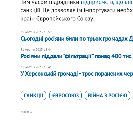
Тим часом підрядники
підприємств, що ви
санкцій. Це дозволяє їм імпортувати необх
країн Європейського Союзу.
31 жовтня 2023, 18:59
Сьогодні росіяни били по трьох громадах
31 жовтня 2023, 18:44
Росіяни піддали "фільтрації" понад 400 ти
31 жовтня 2023, 18:41
У Херсонській громаді - троє поранених чер
САНКЦІЇ
ЄВРОСОЮЗ
ВІЙНА З РОСІЄЮ
РЕКЛАМА