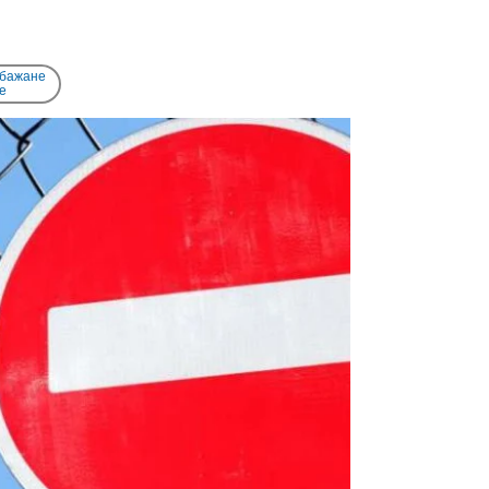
 бажане
e