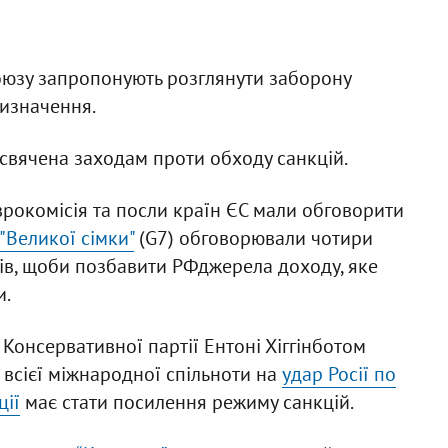
оюзу запропонують розглянути заборону
ризначення.
исвячена заходам проти обходу санкцій.
рокомісія та посли країн ЄС мали обговорити
"Великої сімки"
(G7) обговорювали чотири
тів, щоби позбавити РФджерела доходу, яке
и.
 Консервативної партії Ентоні Хіггінботом
 всієї міжнародної спільноти на
удар Росії по
ції
має стати посилення режиму санкцій.