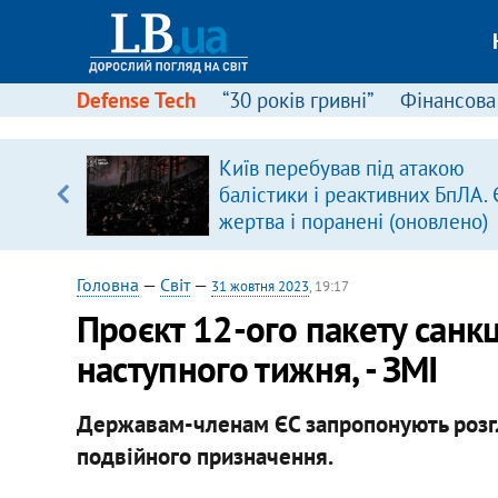
Defense Tech
“30 років гривні”
Фінансова
Київ перебував під атакою
балістики і реактивних БпЛА. 
вщині
жертва і поранені (оновлено)
і –
ах
Головна
—
Світ
—
31 жовтня 2023
, 19:17
​Проєкт 12-ого пакету санк
наступного тижня, - ЗМІ
Державам-членам ЄС запропонують розгля
подвійного призначення.