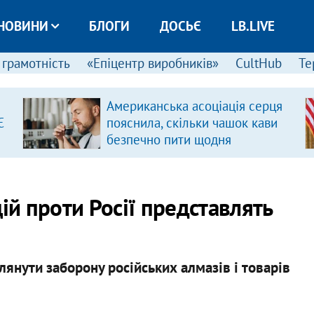
НОВИНИ
БЛОГИ
ДОСЬЄ
LB.LIVE
 грамотність
«Епіцентр виробників»
CultHub
Те
Американська асоціація серця
Є
пояснила, скільки чашок кави
безпечно пити щодня
цій проти Росії представлять
нути заборону російських алмазів і товарів