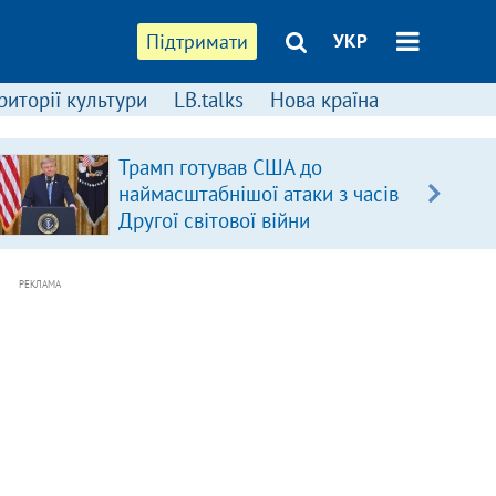
Підтримати
УКР
риторії культури
LB.talks
Нова країна
Трамп готував США до
наймасштабнішої атаки з часів
Другої світової війни
РЕКЛАМА