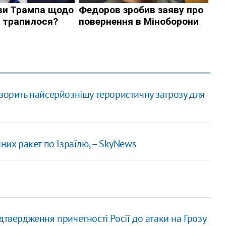
ворить найсерйознішу терористичну загрозу для
них ракет по Ізраїлю, – SkyNews
дтвердження причетності Росії до атаки на Грозу