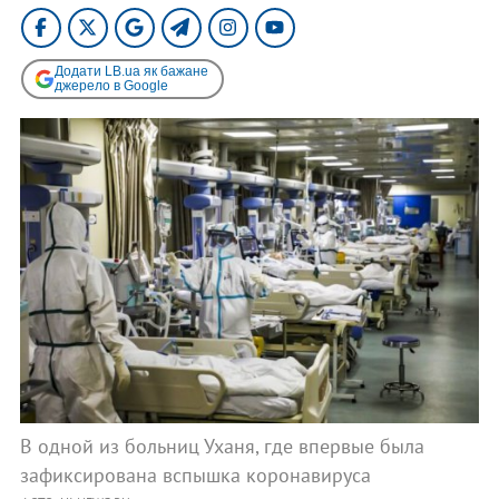
Додати LB.ua як бажане
джерело в Google
В одной из больниц Уханя, где впервые была
зафиксирована вспышка коронавируса