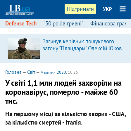
Підтримати
УКР
Defense Tech
“30 років гривні”
Фінансова грамо
Загинув керівник пошукового
загону "Плацдарм" Олексій Юков
Головна
—
Світ
—
4 квітня 2020
, 10:25
У світі 1,1 млн людей захворіли на
коронавірус, померло - майже 60
тис.
На першому місці за кількістю хворих - США,
за кількістю смертей - Італія.