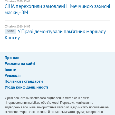
03 квітня 2020, 15:48
США перехопили замовлені Німеччиною захисні
маски, - ЗМІ
03 квітня 2020, 14:05
У Празі демонтували пам'ятник маршалу
ФОТО
Конєву
Про нас
Реклама на сайті
Івенти
Редакція
Політики і стандарти
Угода конфіденційності
У разі повного чи часткового відтворення матеріалів пряме
гіперпосилання на LB.ua обов'язкове! Передрук, копіювання,
відтворення або інше використання матеріалів, що містять посилання на
агентство "Українськi Новини" й "Українська Фото Група", заборонено.