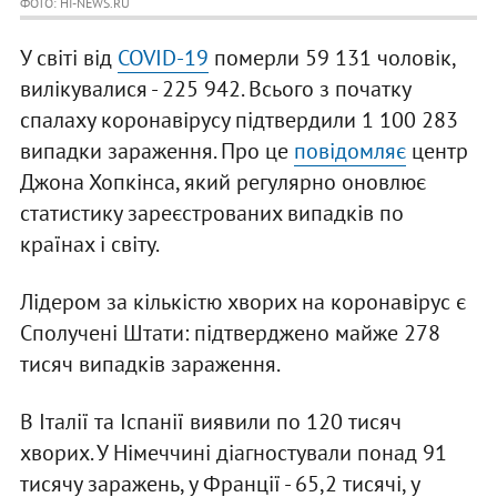
ФОТО: HI-NEWS.RU
У світі від
COVID-19
померли 59 131 чоловік,
вилікувалися - 225 942. Всього з початку
спалаху коронавірусу підтвердили 1 100 283
випадки зараження. Про це
повідомляє
центр
Джона Хопкінса, який регулярно оновлює
статистику зареєстрованих випадків по
країнах і світу.
Лідером за кількістю хворих на коронавірус є
Сполучені Штати: підтверджено майже 278
тисяч випадків зараження.
В Італії та Іспанії виявили по 120 тисяч
хворих. У Німеччині діагностували понад 91
тисячу заражень, у Франції - 65,2 тисячі, у