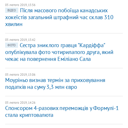
05 лютого 2019, 15:56
Після масового побоїща канадських
ВІДЕО
хокеїстів загальний штрафний час склав 310
хвилин
05 лютого 2019, 15:42
Сестра зниклого гравця "Кардіффа"
ФОТО
опублікувала фото чотирилапого друга, який
чекає на повернення Еміліано Сала
05 лютого 2019, 15:06
Моуріньо визнав термін за приховування
податків на суму 3,3 млн євро
05 лютого 2019, 14:26
Спонсором 4-разових переможців у Формулі-1
стала криптовалюта