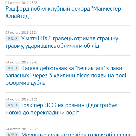
05 лютого 2019, 13:35
Рэшфорд побил клубный рекорд "Манчестер
Юнайтед"
05 лютого 2019, 12:24
У матчі НХЛ гравець отримав страшну
ВІДЕО
травму, ударившись обличчям об лід
04 лютого 2019, 22:42
Кагава дебютував за "Бешикташ" з лави
ВІДЕО
запасних і через 3 хвилини після появи на полі
оформив дубль
04 лютого 2019, 21:21
Голкіпер ПСЖ на розминці дострибує
ВІДЕО
ногою до перекладини воріт
04 лютого 2019, 20:39
Моурінью ледь не розбив голову об лід під
ВІДЕО