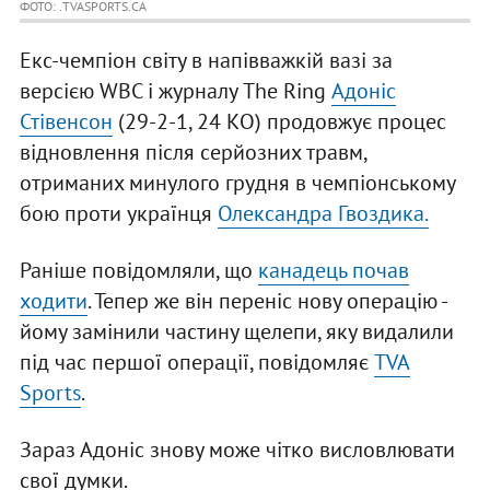
ФОТО: .TVASPORTS.CA
Екс-чемпіон світу в напівважкій вазі за
версією WBC і журналу The Ring
Адоніс
Стівенсон
(29-2-1, 24 КО) продовжує процес
відновлення після серйозних травм,
отриманих минулого грудня в чемпіонському
бою проти українця
Олександра Гвоздика.
Раніше повідомляли, що
канадець почав
ходити
. Тепер же він переніс нову операцію -
йому замінили частину щелепи, яку видалили
під час першої операції, повідомляє
TVA
Sports
.
Зараз Адоніс знову може чітко висловлювати
свої думки.