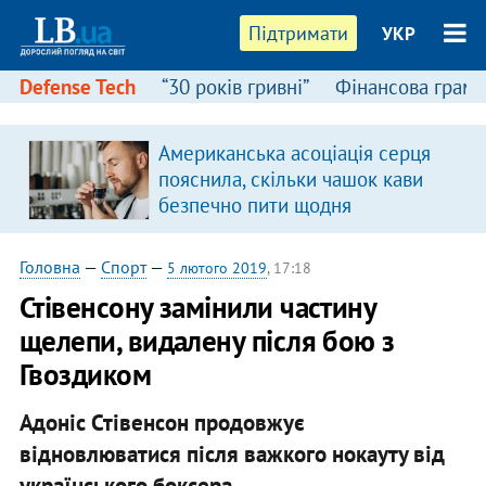
Підтримати
УКР
Defense Tech
“30 років гривні”
Фінансова грамо
Американська асоціація серця
в
пояснила, скільки чашок кави
безпечно пити щодня
Головна
—
Спорт
—
5 лютого 2019
, 17:18
Стівенсону замінили частину
щелепи, видалену після бою з
Гвоздиком
Адоніс Стівенсон продовжує
відновлюватися після важкого нокауту від
українського боксера.