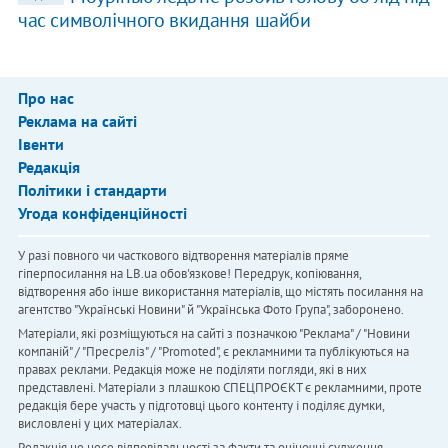
час символічного вкидання шайби
Про нас
Реклама на сайті
Івенти
Редакція
Політики і стандарти
Угода конфіденційності
У разі повного чи часткового відтворення матеріалів пряме
гіперпосилання на LB.ua обов'язкове! Передрук, копіювання,
відтворення або інше використання матеріалів, що містять посилання на
агентство "Українськi Новини" й "Українська Фото Група", заборонено.
Матеріали, які розміщуються на сайті з позначкою "Реклама" / "Новини
компаній" / "Пресреліз" / "Promoted", є рекламними та публікуються на
правах реклами. Редакція може не поділяти погляди, які в них
представлені. Матеріали з плашкою СПЕЦПРОЄКТ є рекламними, проте
редакція бере участь у підготовці цього контенту і поділяє думки,
висловлені у цих матеріалах.
Редакція не несе відповідальності за факти та оціночні судження,