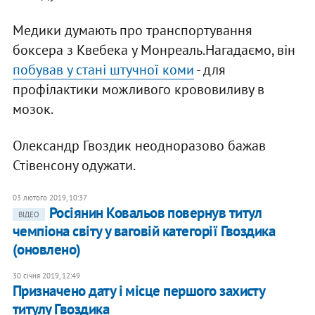
Медики думають про транспортування
боксера з Квебека у Монреаль.Нагадаємо, він
побував у стані штучної коми
- для
профілактики можливого крововиливу в
мозок.
Олександр Гвоздик неодноразово бажав
Стівенсону одужати.
03 лютого 2019, 10:37
Росіянин Ковальов повернув титул
ВІДЕО
чемпіона світу у ваговій категорії Гвоздика
(оновлено)
30 січня 2019, 12:49
Призначено дату і місце першого захисту
титулу Гвоздика