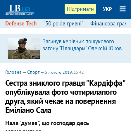
Підтримати
УКР
Defense Tech
“30 років гривні”
Фінансова грамо
Загинув керівник пошукового
загону "Плацдарм" Олексій Юков
Головна
—
Спорт
—
5 лютого 2019
, 15:42
Сестра зниклого гравця "Кардіффа"
опублікувала фото чотирилапого
друга, який чекає на повернення
Еміліано Сала
Нала "думає", що господар десь