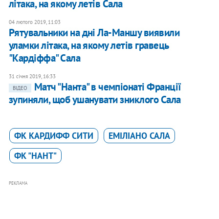
літака, на якому летів Сала
04 лютого 2019, 11:03
Рятувальники на дні Ла-Маншу виявили
уламки літака, на якому летів гравець
"Кардіффа" Сала
31 січня 2019, 16:33
Матч "Нанта" в чемпіонаті Франції
ВІДЕО
зупиняли, щоб ушанувати зниклого Сала
ФК КАРДИФФ СИТИ
ЕМIЛIАНО САЛА
ФК "НАНТ"
РЕКЛАМА