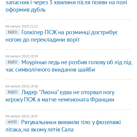
запасних і через 3 хвилини після появи на полі
оформив дубль
04 лютого 2019, 21:21
Голкіпер ПСЖ на розминці дострибує
ВІДЕО
ногою до перекладини воріт
04 лютого 2019, 20:39
Моурінью ледь не розбив голову об лід під
ВІДЕО
час символічного вкидання шайби
04 лютого 2019, 19:36
Лидер "Лиона" едва не оторвал ногу
ВІДЕО
игроку ПСЖ в матче чемпионата Франции
04 лютого 2019, 18:47
Рятувальники виявили тіло у фюзеляжі
ФОТО
літака, на якому летів Сала