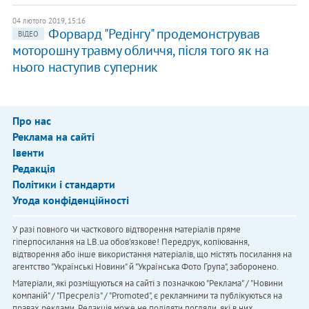
04 лютого 2019, 15:16
Форвард "Редінгу" продемонстрував
ВІДЕО
моторошну травму обличчя, після того як на
нього наступив суперник
Про нас
Реклама на сайті
Івенти
Редакція
Політики і стандарти
Угода конфіденційності
У разі повного чи часткового відтворення матеріалів пряме
гіперпосилання на LB.ua обов'язкове! Передрук, копіювання,
відтворення або інше використання матеріалів, що містять посилання на
агентство "Українськi Новини" й "Українська Фото Група", заборонено.
Матеріали, які розміщуються на сайті з позначкою "Реклама" / "Новини
компаній" / "Пресреліз" / "Promoted", є рекламними та публікуються на
правах реклами. Редакція може не поділяти погляди, які в них