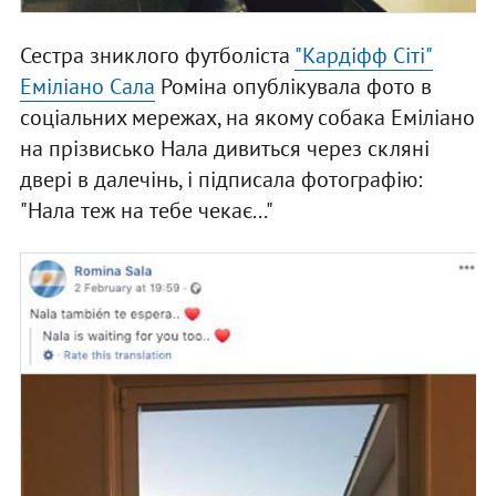
Сестра зниклого футболіста
"Кардіфф Сіті"
Еміліано Сала
Роміна опублікувала фото в
соціальних мережах, на якому собака Еміліано
на прізвисько Нала дивиться через скляні
двері в далечінь, і підписала фотографію:
"Нала теж на тебе чекає..."