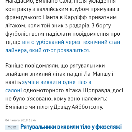
Нагадаємо, Еміліано Сала, після укладення
контракту з валлійським клубом прямував з
французького Нанта в Кардіфф приватним
літаком, коли той зник з радарів. З борту
футболіст встиг надіслати повідомлення про
те, що
він стурбований через технічний стан
лайнера, який от-от розвалиться.
Раніше повідомляли, що рятувальники
знайшли зниклий літак на дні Ла-Маншу і
навіть
зуміли виявити одне тіло в
салоні
одномоторного літака. Щоправда, досі
не було з'ясовано, кому воно належить:
Еміліано чи пілоту Девіду Айбботсону.
04 лютого 2019, 18:47
Рятувальники виявили тіло у фюзеляжі
ФОТО