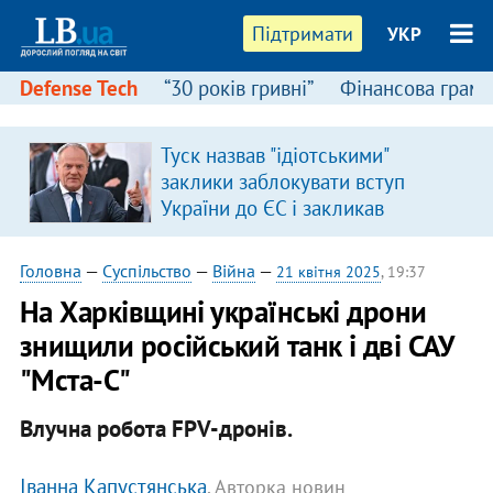
Підтримати
УКР
Defense Tech
“30 років гривні”
Фінансова грамо
Туск назвав "ідіотськими"
заклики заблокувати вступ
України до ЄС і закликав
припинити антиукраїнську
риторику
Головна
—
Суспільство
—
Війна
—
21 квітня 2025
, 19:37
На Харківщині українські дрони
знищили російський танк і дві САУ
"Мста-С"
Влучна робота FPV-дронів.
Іванна Капустянська
, Авторка новин