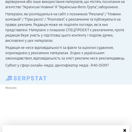
відтворення або інше використання матеріалів, що містять посилання на
агентство "Українськi Новини" й "Українська Фото Група", заборонено.
Матеріали, які розміщуються на сайті з позначкою "Реклама" / "Новини
компаній" / "Пресреліз" / "Promoted", є рекламними та публікуються на
правах реклами. Редакція може не поділяти погляди, які в них
представлені. Матеріали з плашкою СПЕЦПРОЄКТ є рекламними, проте
редакція бере участь у підготовці цього контенту і поділяє думки,
висловлені у цих матеріалах.
Редакція не несе відповідальності за факти та оціночні судження,
оприлюднені у рекламних матеріалах. Згідно з українським
законодавством, відповідальність за зміст реклами несе рекламодавець.
Cуб'єкт у сфері онлайн-медіа; ідентифікатор медіа - R40-05097
РЕКЛАМА