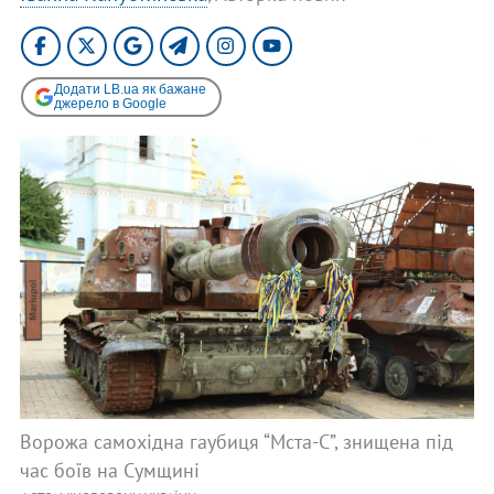
Додати LB.ua як бажане
джерело в Google
Ворожа самохідна гаубиця “Мста-С”, знищена під
час боїв на Сумщині