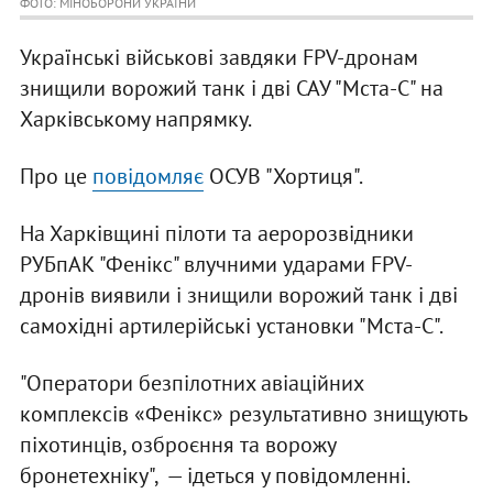
ФОТО: МІНОБОРОНИ УКРАЇНИ
Українські військові завдяки FPV-дронам
знищили ворожий танк і дві САУ "Мста-С" на
Харківському напрямку.
Про це
повідомляє
ОСУВ "Хортиця".
На Харківщині пілоти та аеророзвідники
РУБпАК "Фенікс" влучними ударами FPV-
дронів виявили і знищили ворожий танк і дві
самохідні артилерійські установки "Мста-С".
"Оператори безпілотних авіаційних
комплексів «Фенікс» результативно знищують
піхотинців, озброєння та ворожу
бронетехніку", — ідеться у повідомленні.