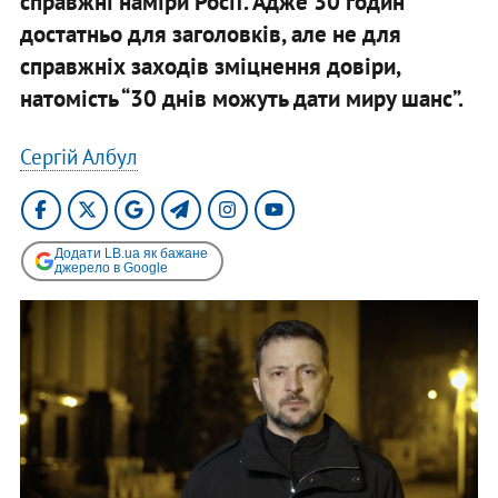
справжні наміри Росії. Адже 30 годин
достатньо для заголовків, але не для
справжніх заходів зміцнення довіри,
натомість “30 днів можуть дати миру шанс”.
Сергій Албул
Додати LB.ua як бажане
джерело в Google