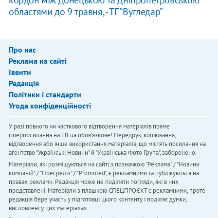
кордон між Донецькою та Дніпропетровською
областями до 9 травня, - ТГ “Вугледар”
Про нас
Реклама на сайті
Івенти
Редакція
Політики і стандарти
Угода конфіденційності
У разі повного чи часткового відтворення матеріалів пряме
гіперпосилання на LB.ua обов'язкове! Передрук, копіювання,
відтворення або інше використання матеріалів, що містять посилання на
агентство "Українськi Новини" й "Українська Фото Група", заборонено.
Матеріали, які розміщуються на сайті з позначкою "Реклама" / "Новини
компаній" / "Пресреліз" / "Promoted", є рекламними та публікуються на
правах реклами. Редакція може не поділяти погляди, які в них
представлені. Матеріали з плашкою СПЕЦПРОЄКТ є рекламними, проте
редакція бере участь у підготовці цього контенту і поділяє думки,
висловлені у цих матеріалах.