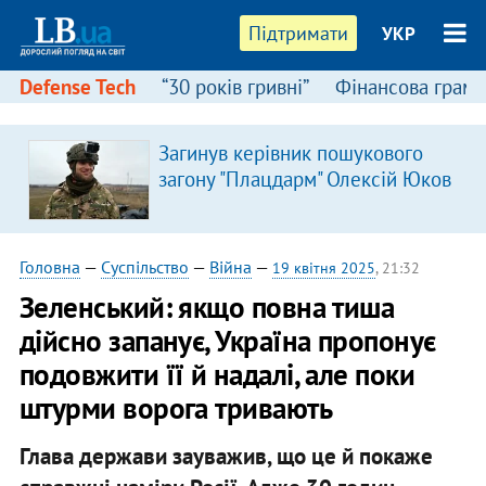
Підтримати
УКР
Defense Tech
“30 років гривні”
Фінансова грамо
:
Загинув керівник пошукового
загону "Плацдарм" Олексій Юков
Головна
—
Суспільство
—
Війна
—
19 квітня 2025
, 21:32
Зеленський: якщо повна тиша
дійсно запанує, Україна пропонує
подовжити її й надалі, але поки
штурми ворога тривають
Глава держави зауважив, що це й покаже