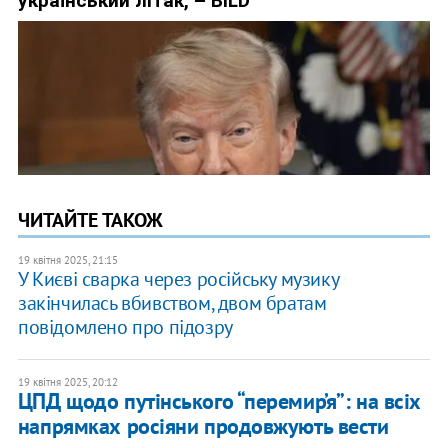
ЧИТАЙТЕ ТАКОЖ
19 квітня 2025, 21:15
У Києві сварка через російську музику
закінчилась вбивством, двом братам
повідомлено про підозру
19 квітня 2025, 20:12
ЦПД щодо путінського “перемир’я”: на всіх
напрямках росіяни продовжують вести