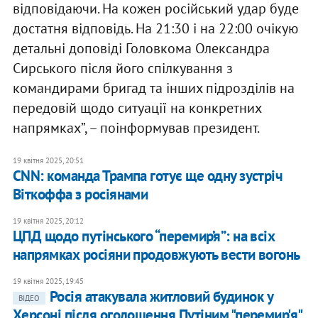
відповідаючи. На кожен російський удар буде
достатня відповідь. На 21:30 і на 22:00 очікую
детальні доповіді Головкома Олександра
Сирського після його спілкування з
командирами бригад та інших підрозділів на
передовій щодо ситуації на конкретних
напрямках”, – поінформував президент.
19 квітня 2025, 20:51
CNN: команда Трампа готує ще одну зустріч
Віткоффа з росіянами
19 квітня 2025, 20:12
ЦПД щодо путінського “перемир’я”: на всіх
напрямках росіяни продовжують вести вогонь
19 квітня 2025, 19:45
Росія атакувала житловий будинок у
ВІДЕО
Херсоні після оголошення Путіним "перемир'я"