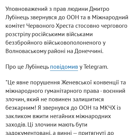
Уповноважений з прав людини Дмитро
Лубінець звернувся до ООН та в Міжнародний
комітет Червоного Хреста стосовно чергового
розстрілу російськими військами
беззбройного військовополоненого у
Волноваському районі на Донеччині.
Про це Лубінець
повідомив
у Telegram.
"Це явне порушення Женевської конвенції та
міжнародного гуманітарного права - воєнний
злочин, який не повинен залишитися
безкарним! Я звернувся до ООН та МКЧХ із
закликом вжити негайних міжнародних
заходів. Ці злочини мають бути
задокументовані, а винні — притягнуті до