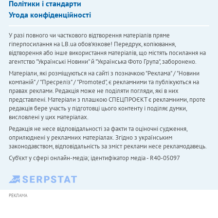
Політики і стандарти
Угода конфіденційності
У разі повного чи часткового відтворення матеріалів пряме
гіперпосилання на LB.ua обов'язкове! Передрук, копіювання,
відтворення або інше використання матеріалів, що містять посилання на
агентство "Українськi Новини" й "Українська Фото Група", заборонено.
Матеріали, які розміщуються на сайті з позначкою "Реклама" / "Новини
компаній" / "Пресреліз" / "Promoted", є рекламними та публікуються на
правах реклами. Редакція може не поділяти погляди, які в них
представлені. Матеріали з плашкою СПЕЦПРОЄКТ є рекламними, проте
редакція бере участь у підготовці цього контенту і поділяє думки,
висловлені у цих матеріалах.
Редакція не несе відповідальності за факти та оціночні судження,
оприлюднені у рекламних матеріалах. Згідно з українським
законодавством, відповідальність за зміст реклами несе рекламодавець.
Cуб'єкт у сфері онлайн-медіа; ідентифікатор медіа - R40-05097
РЕКЛАМА