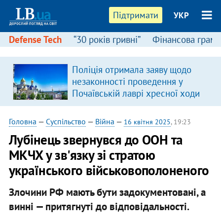
Підтримати
УКР
Defense Tech
“30 років гривні”
Фінансова грамо
Поліція отримала заяву щодо
незаконності проведення у
Почаївській лаврі хресної ходи
Головна
—
Суспільство
—
Війна
—
16 квітня 2025
, 19:23
Лубінець звернувся до ООН та
МКЧХ у зв'язку зі стратою
українського військовополоненого
Злочини РФ мають бути задокументовані, а
винні — притягнуті до відповідальності.