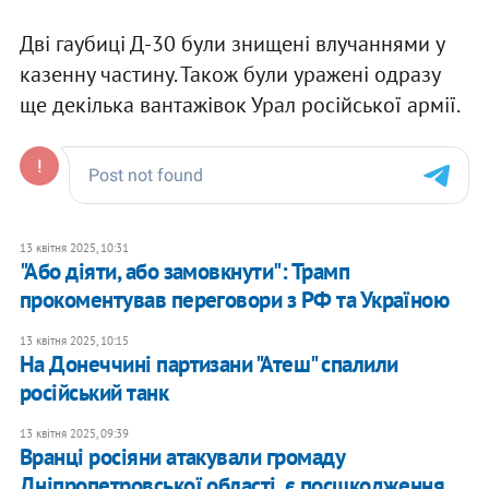
Дві гаубиці Д-30 були знищені влучаннями у
казенну частину. Також були уражені одразу
ще декілька вантажівок Урал російської армії.
13 квітня 2025, 10:31
"Або діяти, або замовкнути": Трамп
прокоментував переговори з РФ та Україною
13 квітня 2025, 10:15
На Донеччині партизани "Атеш" спалили
російський танк
13 квітня 2025, 09:39
Вранці росіяни атакували громаду
Дніпропетровської області, є посшкодження