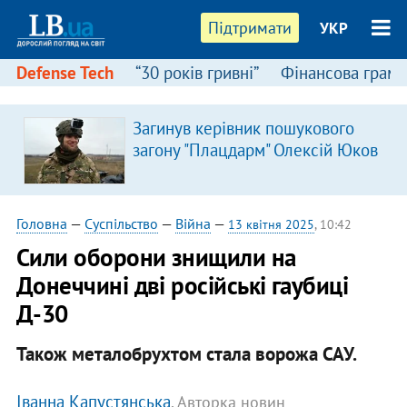
Підтримати
УКР
Defense Tech
“30 років гривні”
Фінансова грамо
Загинув керівник пошукового
загону "Плацдарм" Олексій Юков
Головна
—
Суспільство
—
Війна
—
13 квітня 2025
, 10:42
Сили оборони знищили на
Донеччині дві російські гаубиці
Д-30
Також металобрухтом стала ворожа САУ.
Іванна Капустянська
, Авторка новин