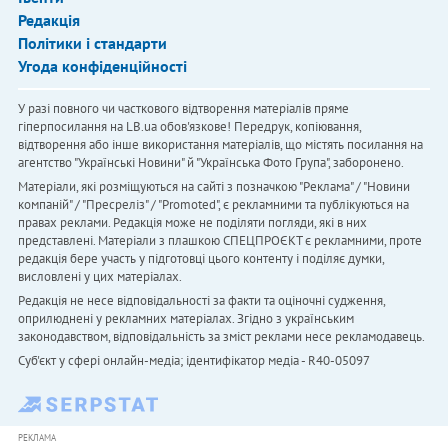
Редакція
Політики і стандарти
Угода конфіденційності
У разі повного чи часткового відтворення матеріалів пряме
гіперпосилання на LB.ua обов'язкове! Передрук, копіювання,
відтворення або інше використання матеріалів, що містять посилання на
агентство "Українськi Новини" й "Українська Фото Група", заборонено.
Матеріали, які розміщуються на сайті з позначкою "Реклама" / "Новини
компаній" / "Пресреліз" / "Promoted", є рекламними та публікуються на
правах реклами. Редакція може не поділяти погляди, які в них
представлені. Матеріали з плашкою СПЕЦПРОЄКТ є рекламними, проте
редакція бере участь у підготовці цього контенту і поділяє думки,
висловлені у цих матеріалах.
Редакція не несе відповідальності за факти та оціночні судження,
оприлюднені у рекламних матеріалах. Згідно з українським
законодавством, відповідальність за зміст реклами несе рекламодавець.
Cуб'єкт у сфері онлайн-медіа; ідентифікатор медіа - R40-05097
РЕКЛАМА