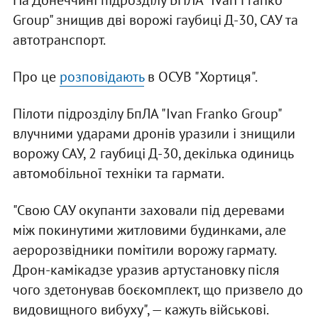
На Донеччині підрозділу БПЛА "Ivan Franko
Group" знищив дві ворожі гаубиці Д-30, САУ та
автотранспорт.
Про це
розповідають
в ОСУВ "Хортиця".
Пілоти підрозділу БпЛА "Ivan Franko Group"
влучними ударами дронів уразили і знищили
ворожу САУ, 2 гаубиці Д-30, декілька одиниць
автомобільної техніки та гармати.
"Свою САУ окупанти заховали під деревами
між покинутими житловими будинками, але
аеророзвідники помітили ворожу гармату.
Дрон-камікадзе уразив артустановку після
чого здетонував боєкомплект, що призвело до
видовищного вибуху", — кажуть військові.