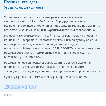
Політики і стандарти
Угода конфіденційності
У разі повного чи часткового відтворення матеріалів пряме
гіперпосилання на LB.ua обов'язкове! Передрук, копіювання,
відтворення або інше використання матеріалів, що містять посилання на
агентство "Українськi Новини" й "Українська Фото Група", заборонено.
Матеріали, які розміщуються на сайті з позначкою "Реклама" / "Новини
компаній" / "Пресреліз" / "Promoted", є рекламними та публікуються на
правах реклами. Редакція може не поділяти погляди, які в них
представлені. Матеріали з плашкою СПЕЦПРОЄКТ є рекламними, проте
редакція бере участь у підготовці цього контенту і поділяє думки,
висловлені у цих матеріалах.
Редакція не несе відповідальності за факти та оціночні судження,
оприлюднені у рекламних матеріалах. Згідно з українським
законодавством, відповідальність за зміст реклами несе рекламодавець.
Cуб'єкт у сфері онлайн-медіа; ідентифікатор медіа - R40-05097
РЕКЛАМА