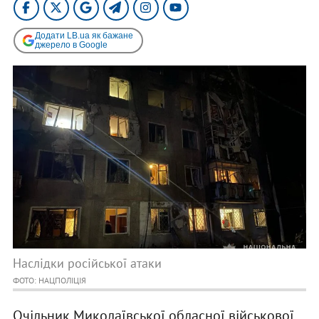
Додати LB.ua як бажане
джерело в Google
Наслідки російської атаки
ФОТО: НАЦПОЛІЦІЯ
Очільник Миколаївської обласної військової