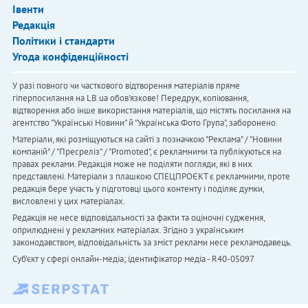
Івенти
Редакція
Політики і стандарти
Угода конфіденційності
У разі повного чи часткового відтворення матеріалів пряме
гіперпосилання на LB.ua обов'язкове! Передрук, копіювання,
відтворення або інше використання матеріалів, що містять посилання на
агентство "Українськi Новини" й "Українська Фото Група", заборонено.
Матеріали, які розміщуються на сайті з позначкою "Реклама" / "Новини
компаній" / "Пресреліз" / "Promoted", є рекламними та публікуються на
правах реклами. Редакція може не поділяти погляди, які в них
представлені. Матеріали з плашкою СПЕЦПРОЄКТ є рекламними, проте
редакція бере участь у підготовці цього контенту і поділяє думки,
висловлені у цих матеріалах.
Редакція не несе відповідальності за факти та оціночні судження,
оприлюднені у рекламних матеріалах. Згідно з українським
законодавством, відповідальність за зміст реклами несе рекламодавець.
Cуб'єкт у сфері онлайн-медіа; ідентифікатор медіа - R40-05097