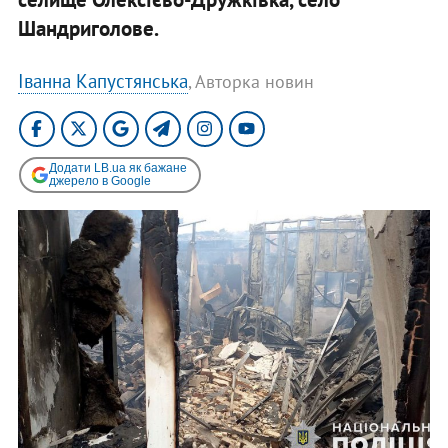
Шандриголове.
Іванна Капустянська
, Авторка новин
Додати LB.ua як бажане
джерело в Google