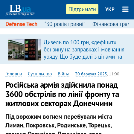
Підтримати
УКР
Defense Tech
“30 років гривні”
Фінансова грамо
Дизель по 100 грн, «дефіцит»
в
бензину на заправках і мовчання
уряду. Що буде далі з цінами на
пальне?
Головна
—
Суспільство
—
Війна
—
30 березня 2025
, 11:00
Російська армія здійснила понад
3600 обстрілів по лінії фронту та
житлових секторах Донеччини
Під ворожим вогнем перебували міста
Лиман, Покровськ, Родинське, Торецьк,
селище Олексієво-Дружківка, село