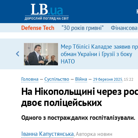
Defense Tech
“30 років гривні”
Фінансова
щодо
Мер Тбілісі Каладзе заявив п
 у
обман України і Грузії з боку
ої ходи
НАТО
Головна
—
Суспільство
—
Війна
—
29 березня 2025
, 15:22
На Нікопольщині через рос
двоє поліцейських
Одного з постраждалих госпіталізували.
Іванна Капустянська
, Авторка новин