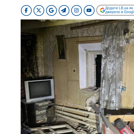
Додати LB.ua як
джерело в Googl