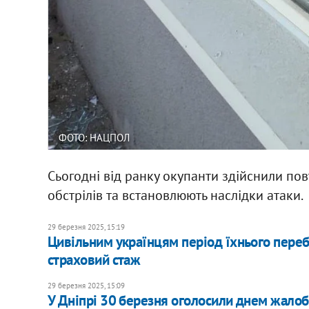
ФОТО: НАЦПОЛ
Сьогодні від ранку окупанти здійснили пов
обстрілів та встановлюють наслідки атаки.
29 березня 2025, 15:19
​Цивільним українцям період їхнього переб
страховий стаж
29 березня 2025, 15:09
У Дніпрі 30 березня оголосили днем жало