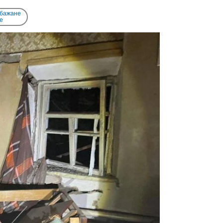
 бажане
e