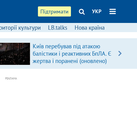
Підтримати
УКР
риторії культури
LB.talks
Нова країна
Київ перебував під атакою
балістики і реактивних БпЛА. Є
жертва і поранені (оновлено)
РЕКЛАМА