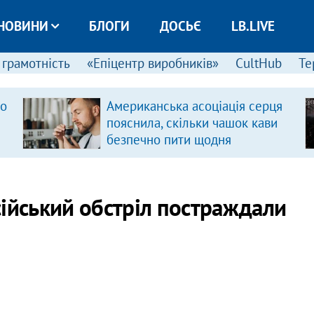
НОВИНИ
БЛОГИ
ДОСЬЄ
LB.LIVE
 грамотність
«Епіцентр виробників»
CultHub
Те
ро
Американська асоціація серця
пояснила, скільки чашок кави
безпечно пити щодня
ійський обстріл постраждали