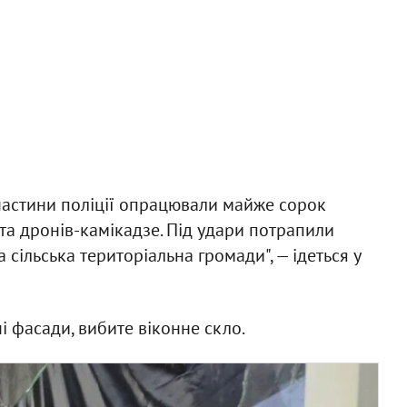
частини поліції опрацювали майже сорок
та дронів-камікадзе. Під удари потрапили
сільська територіальна громади", — ідеться у
і фасади, вибите віконне скло.