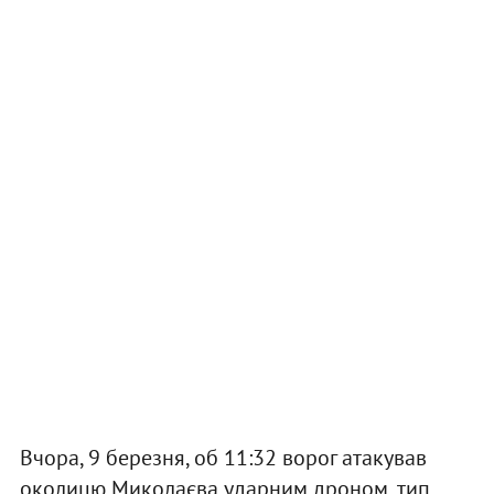
Вчора, 9 березня, об 11:32 ворог атакував
околицю Миколаєва ударним дроном, тип