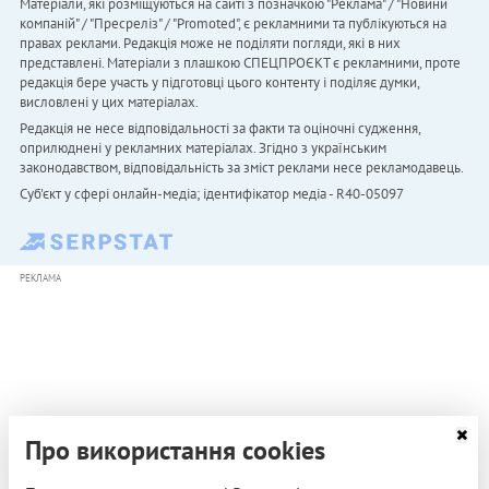
Матеріали, які розміщуються на сайті з позначкою "Реклама" / "Новини
компаній" / "Пресреліз" / "Promoted", є рекламними та публікуються на
правах реклами. Редакція може не поділяти погляди, які в них
представлені. Матеріали з плашкою СПЕЦПРОЄКТ є рекламними, проте
редакція бере участь у підготовці цього контенту і поділяє думки,
висловлені у цих матеріалах.
Редакція не несе відповідальності за факти та оціночні судження,
оприлюднені у рекламних матеріалах. Згідно з українським
законодавством, відповідальність за зміст реклами несе рекламодавець.
Cуб'єкт у сфері онлайн-медіа; ідентифікатор медіа - R40-05097
РЕКЛАМА
Про використання cookies