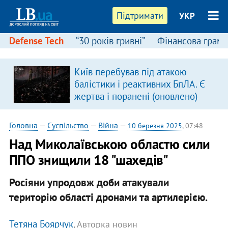
Підтримати
УКР
Defense Tech
“30 років гривні”
Фінансова грамо
Київ перебував під атакою
балістики і реактивних БпЛА. Є
жертва і поранені (оновлено)
Головна
—
Суспільство
—
Війна
—
10 березня 2025
, 07:48
Над Миколаївською областю сили
ППО знищили 18 "шахедів"
Росіяни упродовж доби атакували
територію області дронами та артилерією.
Тетяна Боярчук
, Авторка новин