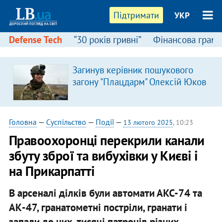
Підтримати
УКР
Defense Tech
“30 років гривні”
Фінансова грамо
Загинув керівник пошукового
загону "Плацдарм" Олексій Юков
Головна
—
Суспільство
—
Події
—
13 лютого 2025
, 10:23
Правоохоронці перекрили канали
збуту зброї та вибухівки у Києві і
на Прикарпатті
В арсеналі ділків були автомати АКС-74 та
АК-47, гранатометні постріли, гранати і
запали до них, тисячі патронів різних