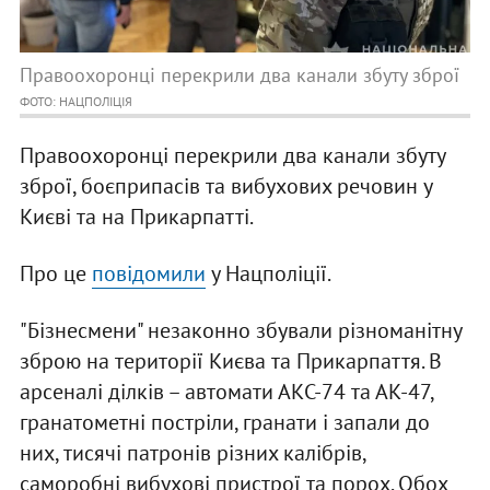
Правоохоронці перекрили два канали збуту зброї
ФОТО: НАЦПОЛІЦІЯ
Правоохоронці перекрили два канали збуту
зброї, боєприпасів та вибухових речовин у
Києві та на Прикарпатті.
Про це
повідомили
у Нацполіції.
"Бізнесмени" незаконно збували різноманітну
зброю на території Києва та Прикарпаття. В
арсеналі ділків – автомати АКС-74 та АК-47,
гранатометні постріли, гранати і запали до
них, тисячі патронів різних калібрів,
саморобні вибухові пристрої та порох. Обох