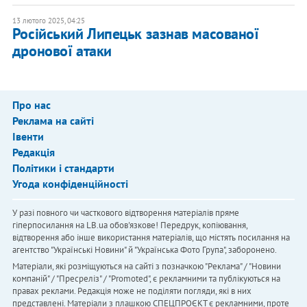
13 лютого 2025, 04:25
Російський Липецьк зазнав масованої
дронової атаки
Про нас
Реклама на сайті
Івенти
Редакція
Політики і стандарти
Угода конфіденційності
У разі повного чи часткового відтворення матеріалів пряме
гіперпосилання на LB.ua обов'язкове! Передрук, копіювання,
відтворення або інше використання матеріалів, що містять посилання на
агентство "Українськi Новини" й "Українська Фото Група", заборонено.
Матеріали, які розміщуються на сайті з позначкою "Реклама" / "Новини
компаній" / "Пресреліз" / "Promoted", є рекламними та публікуються на
правах реклами. Редакція може не поділяти погляди, які в них
представлені. Матеріали з плашкою СПЕЦПРОЄКТ є рекламними, проте