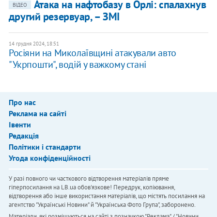
Атака на нафтобазу в Орлі: спалахнув
ВІДЕО
другий резервуар, – ЗМІ
14 грудня 2024, 18:51
Росіяни на Миколаївщині атакували авто
"Укрпошти", водій у важкому стані
Про нас
Реклама на сайті
Івенти
Редакція
Політики і стандарти
Угода конфіденційності
У разі повного чи часткового відтворення матеріалів пряме
гіперпосилання на LB.ua обов'язкове! Передрук, копіювання,
відтворення або інше використання матеріалів, що містять посилання на
агентство "Українськi Новини" й "Українська Фото Група", заборонено.
Матеріали, які розміщуються на сайті з позначкою "Реклама" / "Новини