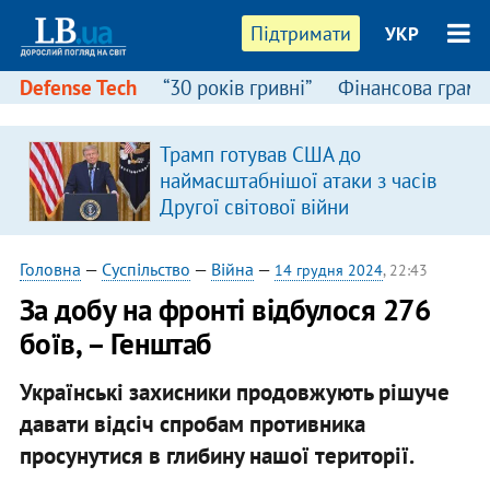
Підтримати
УКР
Defense Tech
“30 років гривні”
Фінансова грамо
Трамп готував США до
наймасштабнішої атаки з часів
Другої світової війни
Головна
—
Суспільство
—
Війна
—
14 грудня 2024
, 22:43
За добу на фронті відбулося 276
боїв, – Генштаб
Українські захисники продовжують рішуче
давати відсіч спробам противника
просунутися в глибину нашої території.