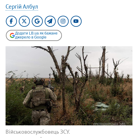
Сергій Албул
Додати LB.ua як бажане
джерело в Google
Військовослужбовець ЗСУ.