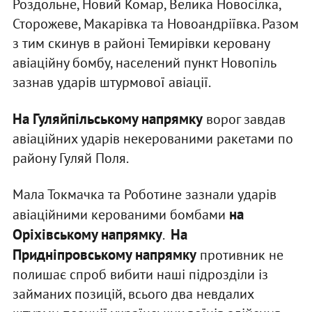
Роздольне, Новий Комар, Велика Новосілка,
Сторожеве, Макарівка та Новоандріївка. Разом
з тим скинув в районі Темирівки керовану
авіаційну бомбу, населений пункт Новопіль
зазнав ударів штурмової авіації.
На Гуляйпільському напрямку
ворог завдав
авіаційних ударів некерованими ракетами по
району Гуляй Поля.
Мала Токмачка та Роботине зазнали ударів
на
авіаційними керованими бомбами
Оріхівському напрямку
На
.
Придніпровському напрямку
противник не
полишає спроб вибити наші підрозділи із
займаних позицій, всього два невдалих