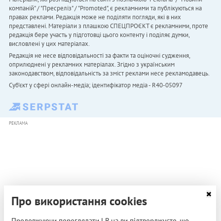
компаній" / "Пресреліз" / "Promoted", є рекламними та публікуються на
правах реклами. Редакція може не поділяти погляди, які в них
представлені. Матеріали з плашкою СПЕЦПРОЄКТ є рекламними, проте
редакція бере участь у підготовці цього контенту і поділяє думки,
висловлені у цих матеріалах.
Редакція не несе відповідальності за факти та оціночні судження,
оприлюднені у рекламних матеріалах. Згідно з українським
законодавством, відповідальність за зміст реклами несе рекламодавець.
Cуб'єкт у сфері онлайн-медіа; ідентифікатор медіа - R40-05097
РЕКЛАМА
Про використання cookies
Продовжуючи переглядати LB.ua ви підтверджуєте, що