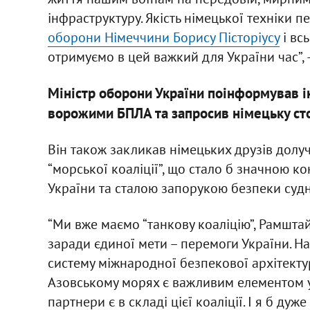
інфраструктуру. Якість німецької техніки 
оборони Німеччини Борису Пісторіусу
і вс
отримуємо в цей важкий для України час”, 
Міністр оборони України поінформував і
ворожими БПЛА та запросив німецьку ст
Він також закликав німецьких друзів долу
“морської коаліції”, що стало б значною 
України та сталою запорукою безпеки суд
“Ми вже маємо “танкову коаліцію”, Рамштай
заради єдиної мети – перемоги України. Н
систему міжнародної безпекової архітекту
Азовському морях є важливим елементом у 
партнери є в складі цієї коаліції. І я б дуж