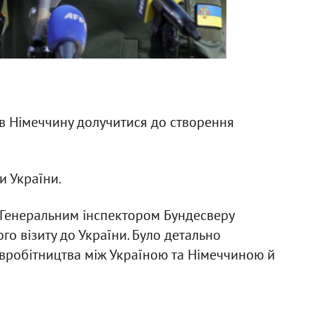
 Німеччину долучитися до створення
 України.
з Генеральним інспектором Бундесверу
о візиту до України. Було детально
вробітництва між Україною та Німеччиною й