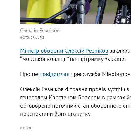
Олексій Резніков
ФОТО: EPA/UPG
Міністр оборони Олексій Резніков
закликав
“морської коаліції” на підтримку України.
Про це
повідомляє
пресслужба Міноборони
Олексій Резніков 4 травня провів зустріч 
генералом Карстеном Броєром в рамках йог
обговорено поточний стан оборонного спі
перспективи його розвитку.
РЕКЛАМА