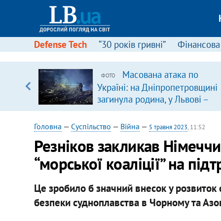
Defense Tech
“30 років гривні”
Фінансова
Масована атака по
ФОТО
уп
Україні: на Дніпропетровщині
загинула родина, у Львові –
ку
удар по багатоповерхівках
(доповнюється)
Головна
—
Суспільство
—
Війна
—
5 травня 2023
, 11:52
Резніков закликав Німечч
“морської коаліції” на під
Це зробило б значний внесок у розвиток
безпеки судноплавства в Чорному та Азо