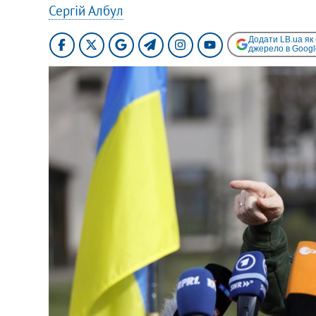
Сергій Албул
Додати LB.ua як
джерело в Googl