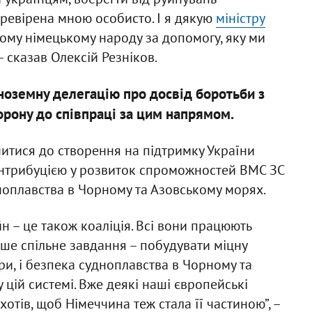
перевірена мною особисто. І я дякую
міністру
ьому німецькому народу за допомогу, яку ми
– сказав Олексій Резніков.
ноземну делегацію про досвід боротьби з
орону до співпраці за цим напрямом.
читися до створення на підтримку України
контрибуцією у розвиток спроможностей ВМС ЗС
ноплавства в Чорному та Азовському морях.
н – це також коаліція. Всі вони працюють
аше спільне завдання – побудувати міцну
ри, і безпека судноплавства в Чорному та
цій системі. Вже деякі наші європейські
е хотів, щоб Німеччина теж стала її частиною”, –