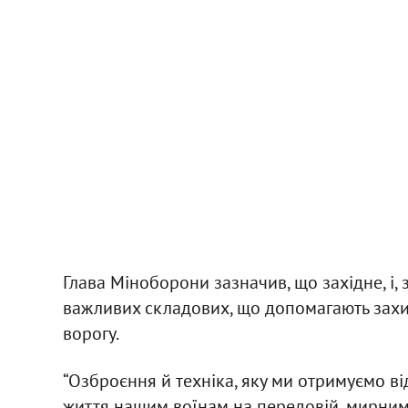
Глава Міноборони зазначив, що західне, і,
важливих складових, що допомагають захищ
ворогу.
“Озброєння й техніка, яку ми отримуємо ві
життя нашим воїнам на передовій, мирним 