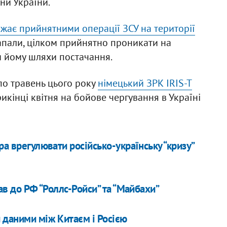
ни України.
жає прийнятними операції ЗСУ на території
 напали, цілком прийнятно проникати на
и йому шляхи постачання.
по травень цього року
німецький ЗРК IRIS-T
рикінці квітня на бойове чергування в Україні
ра врегулювати російсько-українську “кризу”
ав до РФ “Роллс-Ройси” та “Майбахи”
 даними між Китаєм і Росією