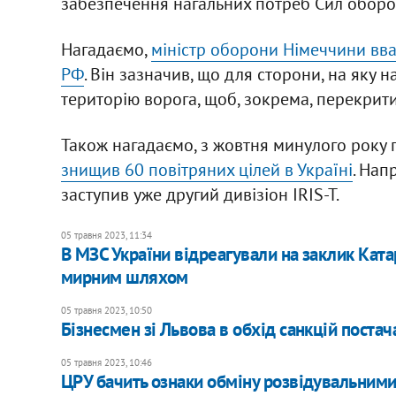
забезпечення нагальних потреб Сил оборо
Нагадаємо,
міністр оборони Німеччини вва
РФ
. Він зазначив, що для сторони, на яку
територію ворога, щоб, зокрема, перекрит
Також нагадаємо, з жовтня минулого року 
знищив 60 повітряних цілей в Україні
. Нап
заступив уже другий дивізіон IRIS-T.
05 травня 2023, 11:34
​В МЗС України відреагували на заклик Ката
мирним шляхом
05 травня 2023, 10:50
Бізнесмен зі Львова в обхід санкцій постач
05 травня 2023, 10:46
ЦРУ бачить ознаки обміну розвідувальними