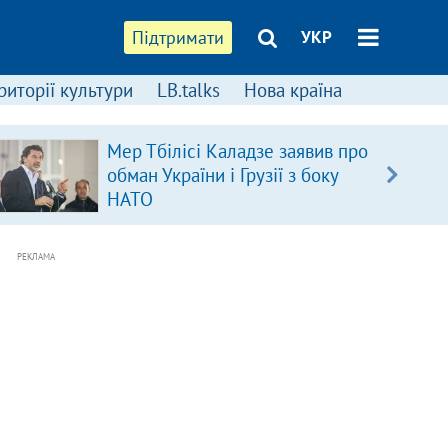
Підтримати
УКР
риторії культури
LB.talks
Нова країна
Мер Тбілісі Каладзе заявив про
обман України і Грузії з боку
НАТО
РЕКЛАМА