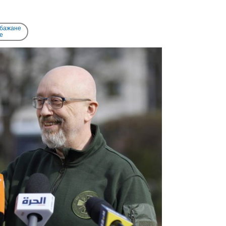
 бажане
e