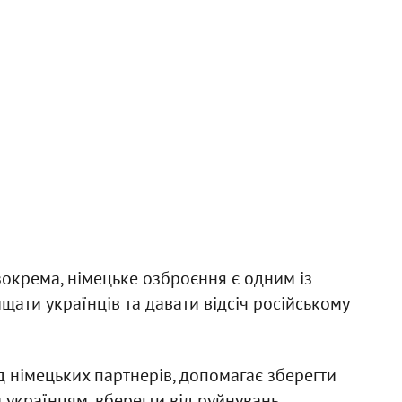
 зокрема, німецьке озброєння є одним із
ати українців та давати відсіч російському
д німецьких партнерів, допомагає зберегти
українцям, вберегти від руйнувань