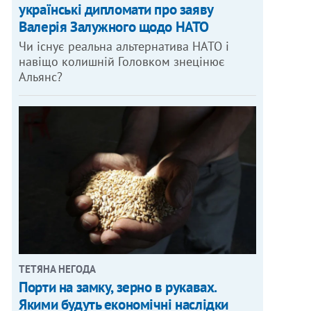
українські дипломати про заяву
Валерія Залужного щодо НАТО
Чи існує реальна альтернатива НАТО і
навіщо колишній Головком знецінює
Альянс?
ТЕТЯНА НЕГОДА
Порти на замку, зерно в рукавах.
Якими будуть економічні наслідки