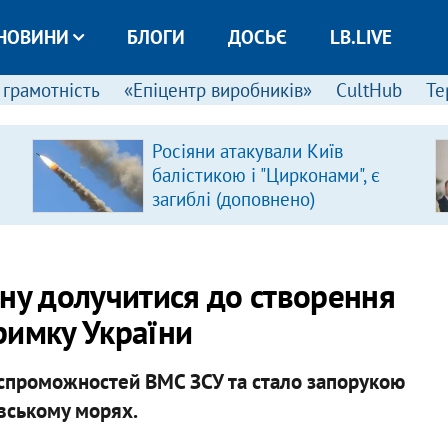
НОВИНИ
БЛОГИ
ДОСЬЄ
LB.LIVE
 грамотність
«Епіцентр виробників»
CultHub
Те
Росіяни атакували Київ
балістикою і "Цирконами", є
загиблі (доповнено)
ину долучитися до створення
тримку України
 спроможностей ВМС ЗСУ та стало запорукою
вському морях.