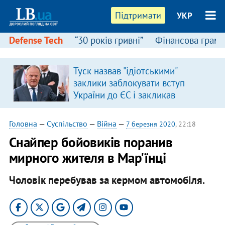
Підтримати
УКР
Defense Tech
“30 років гривні”
Фінансова грамо
Туск назвав "ідіотськими"
заклики заблокувати вступ
України до ЄС і закликав
припинити антиукраїнську
риторику
Головна
—
Суспільство
—
Війна
—
7 березня 2020
, 22:18
Снайпер бойовиків поранив
мирного жителя в Мар'їнці
Чоловік перебував за кермом автомобіля.