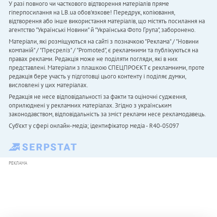
У разі повного чи часткового відтворення матеріалів пряме
гіперпосилання на LB.ua обов'язкове! Передрук, копіювання,
відтворення або інше використання матеріалів, що містять посилання на
агентство "Українськi Новини" й "Українська Фото Група", заборонено.
Матеріали, які розміщуються на сайті з позначкою "Реклама" / "Новини
компаній" / "Пресреліз" / "Promoted", є рекламними та публікуються на
правах реклами. Редакція може не поділяти погляди, які в них
представлені. Матеріали з плашкою СПЕЦПРОЄКТ є рекламними, проте
редакція бере участь у підготовці цього контенту і поділяє думки,
висловлені у цих матеріалах.
Редакція не несе відповідальності за факти та оціночні судження,
оприлюднені у рекламних матеріалах. Згідно з українським
законодавством, відповідальність за зміст реклами несе рекламодавець.
Cуб'єкт у сфері онлайн-медіа; ідентифікатор медіа - R40-05097
РЕКЛАМА