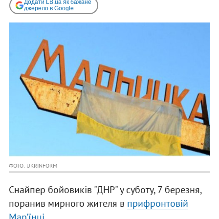
Додати LB.ua як бажане
джерело в Google
ФОТО: UKRINFORM
Снайпер бойовиків "ДНР" у суботу, 7 березня,
поранив мирного жителя в
прифронтовій
Мар'їнці.