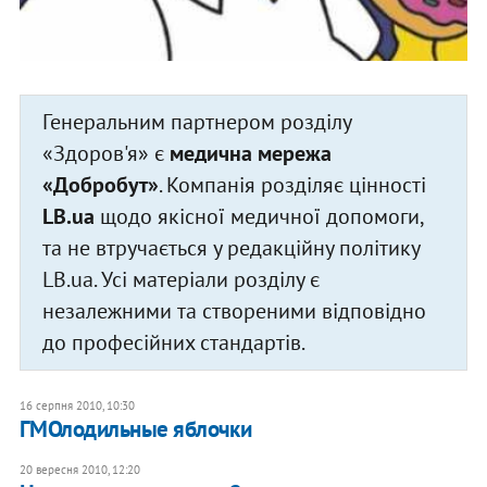
Генеральним партнером розділу
«Здоров'я» є
медична мережа
«Добробут»
. Компанія розділяє цінності
LB.ua
щодо якісної медичної допомоги,
та не втручається у редакційну політику
LB.ua. Усі матеріали розділу є
незалежними та створеними відповідно
до професійних стандартів.
16 серпня 2010, 10:30
ГМОлодильные яблочки
20 вересня 2010, 12:20