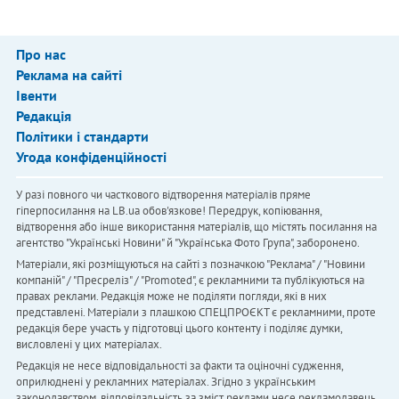
Про нас
Реклама на сайті
Івенти
Редакція
Політики і стандарти
Угода конфіденційності
У разі повного чи часткового відтворення матеріалів пряме
гіперпосилання на LB.ua обов'язкове! Передрук, копіювання,
відтворення або інше використання матеріалів, що містять посилання на
агентство "Українськi Новини" й "Українська Фото Група", заборонено.
Матеріали, які розміщуються на сайті з позначкою "Реклама" / "Новини
компаній" / "Пресреліз" / "Promoted", є рекламними та публікуються на
правах реклами. Редакція може не поділяти погляди, які в них
представлені. Матеріали з плашкою СПЕЦПРОЄКТ є рекламними, проте
редакція бере участь у підготовці цього контенту і поділяє думки,
висловлені у цих матеріалах.
Редакція не несе відповідальності за факти та оціночні судження,
оприлюднені у рекламних матеріалах. Згідно з українським
законодавством, відповідальність за зміст реклами несе рекламодавець.