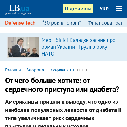
Підтримати
УКР
Defense Tech
“30 років гривні”
Фінансова грамо
Мер Тбілісі Каладзе заявив про
обман України і Грузії з боку
НАТО
Головна
—
Здоров'я
—
9 серпня 2010
, 00:00
От чего больше хотите: от
сердечного приступа или диабета?
Американцы пришли к выводу, что одно из
наиболее популярных лекарств от диабета II
типа увеличивает риск сердечных
приступов и летальных исходов.