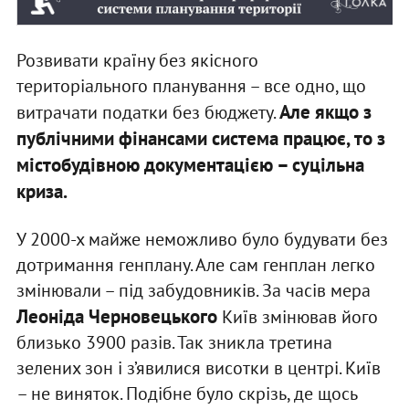
Розвивати країну без якісного
територіального планування – все одно, що
Але якщо з
витрачати податки без бюджету.
публічними фінансами система працює, то з
містобудівною документацією – суцільна
криза.
У 2000-х майже неможливо було будувати без
дотримання генплану. Але сам генплан легко
змінювали – під забудовників. За часів мера
Леоніда Черновецького
Київ змінював його
близько 3900 разів. Так зникла третина
зелених зон і з’явилися висотки в центрі. Київ
– не виняток. Подібне було скрізь, де щось