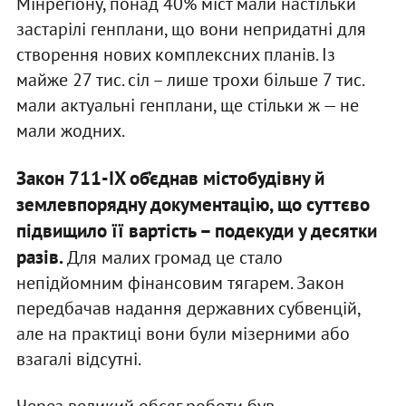
Мінрегіону, понад 40% міст мали настільки
застарілі генплани, що вони непридатні для
створення нових комплексних планів. Із
майже 27 тис. сіл – лише трохи більше 7 тис.
мали актуальні генплани, ще стільки ж — не
мали жодних.
Закон 711-IX об’єднав містобудівну й
землевпорядну документацію, що суттєво
підвищило її вартість – подекуди у десятки
разів.
Для малих громад це стало
непідйомним фінансовим тягарем. Закон
передбачав надання державних субвенцій,
але на практиці вони були мізерними або
взагалі відсутні.
Через великий обсяг роботи був