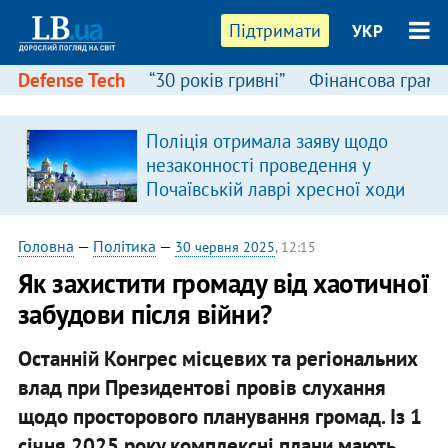
Підтримати
УКР
Defense Tech
“30 років гривні”
Фінансова грамо
:
Поліція отримала заяву щодо
незаконності проведення у
Почаївській лаврі хресної ходи
Головна
—
Політика
—
30 червня 2025
, 12:15
Як захистити громаду від хаотичної
забудови після війни?
Останній Конгрес місцевих та регіональних
влад при Президентові провів слухання
щодо просторового планування громад.
Із 1
січня 2025 року комплексні плани мають