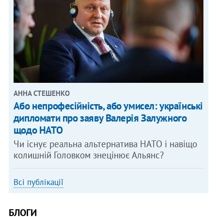
АННА СТЕШЕНКО
Або непрофесійність, або умисел: українські
дипломати про заяву Валерія Залужного
щодо НАТО
Чи існує реальна альтернатива НАТО і навіщо
колишній Головком знецінює Альянс?
Всі публікації
БЛОГИ