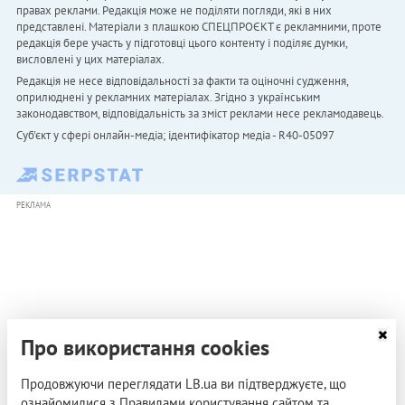
правах реклами. Редакція може не поділяти погляди, які в них
представлені. Матеріали з плашкою СПЕЦПРОЄКТ є рекламними, проте
редакція бере участь у підготовці цього контенту і поділяє думки,
висловлені у цих матеріалах.
Редакція не несе відповідальності за факти та оціночні судження,
оприлюднені у рекламних матеріалах. Згідно з українським
законодавством, відповідальність за зміст реклами несе рекламодавець.
Cуб'єкт у сфері онлайн-медіа; ідентифікатор медіа - R40-05097
РЕКЛАМА
Про використання cookies
Продовжуючи переглядати LB.ua ви підтверджуєте, що
ознайомилися з Правилами користування сайтом та