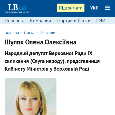
Підтримати
УКР
Персоны
Компании
Партии и блоки
СМИ
П
Головна
—
Досьє
—
Персони
Шуляк Олена Олексіївна
Народний депутат Верховної Ради IX
скликання (Слуга народу), представниця
Кабінету Міністрів у Верховній Раді