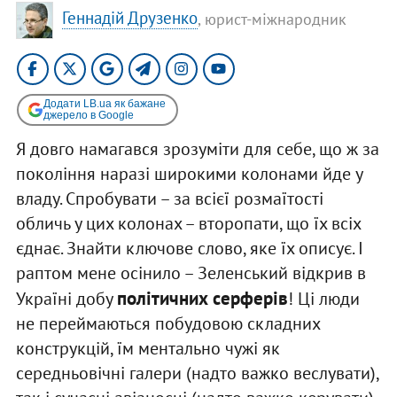
Геннадій Друзенко
, юрист-міжнародник
Додати LB.ua як бажане
джерело в Google
Я довго намагався зрозуміти для себе, що ж за
покоління наразі широкими колонами йде у
владу. Спробувати – за всієї розмаїтості
обличь у цих колонах – второпати, що їх всіх
єднає. Знайти ключове слово, яке їх описує. І
раптом мене осінило – Зеленський відкрив в
політичних серферів
Україні добу
! Ці люди
не переймаються побудовою складних
конструкцій, їм ментально чужі як
середньовічні галери (надто важко веслувати),