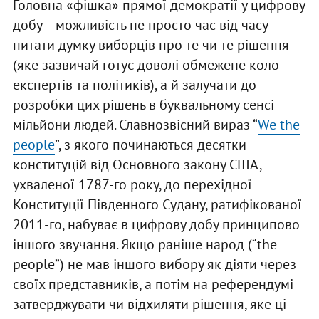
Головна «фішка» прямої демократії у цифрову
добу – можливість не просто час від часу
питати думку виборців про те чи те рішення
(яке зазвичай готує доволі обмежене коло
експертів та політиків), а й залучати до
розробки цих рішень в буквальному сенсі
мільйони людей. Славнозвісний вираз “
We the
people
”, з якого починаються десятки
конституцій від Основного закону США,
ухваленої 1787-го року, до перехідної
Конституції Південного Судану, ратифікованої
2011-го, набуває в цифрову добу принципово
іншого звучання. Якщо раніше народ (“the
people”) не мав іншого вибору як діяти через
своїх представників, а потім на референдумі
затверджувати чи відхиляти рішення, яке ці