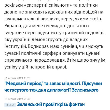
оскільки «експертні спільноти» та політики
давно не знаходять адекватних відповідей на
фундаментальні виклики, перед якими стоїть
Україна, для мене очевидно: достатньо
вчергове пересвідчитись у критичній недовірі,
яку українці демонструють до владних
інституцій. Воднораз маю сумніви, чи зможуть
сучасні політичні серфери опанувати цунамі
справжнього народовладдя. Втім щиро зичу їм
успіху у цій непростій вправі.
16 червня 2019, 11:20
"Медовий період" та запас міцності. Підсумки
четвертого тиждня дипломатії Зеленського
15 червня 2019, 21:45
Зеленський пробіг крізь фонтан
ВІДЕО