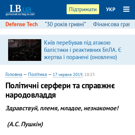
Підтримати
УКР
Defense Tech
“30 років гривні”
Фінансова грамо
Київ перебував під атакою
балістики і реактивних БпЛА. Є
жертва і поранені (оновлено)
Головна
—
Політика
—
17 червня 2019
, 10:25
Політичні серфери та справжнє
народовладдя
Здравствуй, племя, младое, незнакомое!
(А.С. Пушкін)