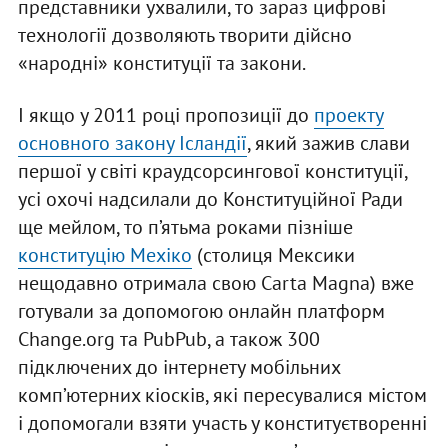
представники ухвалили, то зараз цифрові
технології дозволяють творити дійсно
«народні» конституції та закони.
І якщо у 2011 році пропозиції до
проекту
основного закону Ісландії
, який зажив слави
першої у світі краудсорсингової конституції,
усі охочі надсилали до Конституційної Ради
ще мейлом, то п’ятьма роками пізніше
конституцію Мехіко
(столиця Мексики
нещодавно отримала свою Carta Magna) вже
готували за допомогою онлайн платформ
Change.org та PubPub, а також 300
підключених до інтернету мобільних
комп’ютерних кіосків, які пересувалися містом
і допомогали взяти участь у конституєтворенні