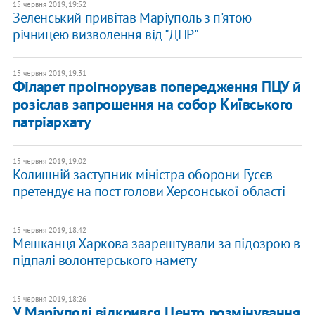
15 червня 2019, 19:52
Зеленський привітав Маріуполь з п'ятою
річницею визволення від "ДНР"
15 червня 2019, 19:31
Філарет проігнорував попередження ПЦУ й
розіслав запрошення на собор Київського
патріархату
15 червня 2019, 19:02
Колишній заступник міністра оборони Гусєв
претендує на пост голови Херсонської області
15 червня 2019, 18:42
Мешканця Харкова заарештували за підозрою в
підпалі волонтерського намету
15 червня 2019, 18:26
У Маріуполі відкрився Центр розмінування