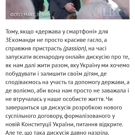
ФОТО: МАКС ЛЕВИН
Тому, якщо «держава у смартфоні» для
ЗЕкоманди не просто красиве гасло, а
справжня пристрасть
(passion)
, на часі
запускати всенародну онлайн дискусію про те,
як нам далі жити разом, яку Україну ми хочемо
побудувати і залишити своїм дітям, де
сподіваємось на участь та допомогу держави, а
де воліємо, аби вона нам просто не заважала і
не втручалась у наше особисте життя. Чи
завершиться ця дискусія розробкою нового
суспільного договору, формалізованого у
новій Конституції України, питання відкрите.
Але те, що така дискусія давно назріла,