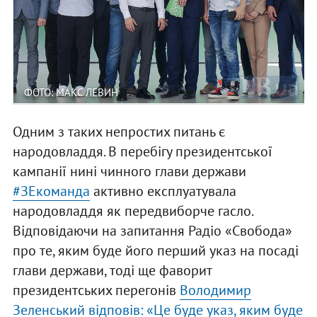
ФОТО: МАКС ЛЕВИН
Одним з таких непростих питань є
народовладдя. В перебігу президентської
кампанії нині чинного глави держави
#ЗЕкоманда
активно експлуатувала
народовладдя як передвиборче гасло.
Відповідаючи на запитання Радіо «Свобода»
про те, яким буде його перший указ на посаді
глави держави, тоді ще фаворит
президентських перегонів
Володимир
Зеленський відповів: «Це буде указ, яким буде