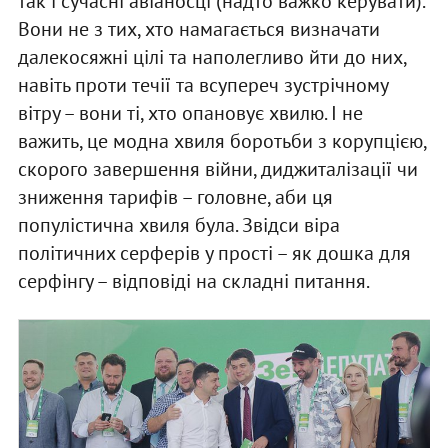
так і сучасні авіаносці (надто важко керувати).
Вони не з тих, хто намагається визначати
далекосяжні цілі та наполегливо йти до них,
навіть проти течії та всупереч зустрічному
вітру – вони ті, хто опановує хвилю. І не
важить, це модна хвиля боротьби з корупцією,
скорого завершення війни, диджиталізації чи
зниження тарифів – головне, аби ця
популістична хвиля була. Звідси віра
політичних серферів у прості – як дошка для
серфінгу – відповіді на складні питання.