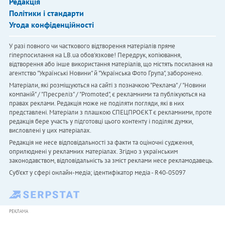
Редакція
Політики і стандарти
Угода конфіденційності
У разі повного чи часткового відтворення матеріалів пряме
гіперпосилання на LB.ua обов'язкове! Передрук, копіювання,
відтворення або інше використання матеріалів, що містять посилання на
агентство "Українськi Новини" й "Українська Фото Група", заборонено.
Матеріали, які розміщуються на сайті з позначкою "Реклама" / "Новини
компаній" / "Пресреліз" / "Promoted", є рекламними та публікуються на
правах реклами. Редакція може не поділяти погляди, які в них
представлені. Матеріали з плашкою СПЕЦПРОЄКТ є рекламними, проте
редакція бере участь у підготовці цього контенту і поділяє думки,
висловлені у цих матеріалах.
Редакція не несе відповідальності за факти та оціночні судження,
оприлюднені у рекламних матеріалах. Згідно з українським
законодавством, відповідальність за зміст реклами несе рекламодавець.
Cуб'єкт у сфері онлайн-медіа; ідентифікатор медіа - R40-05097
РЕКЛАМА