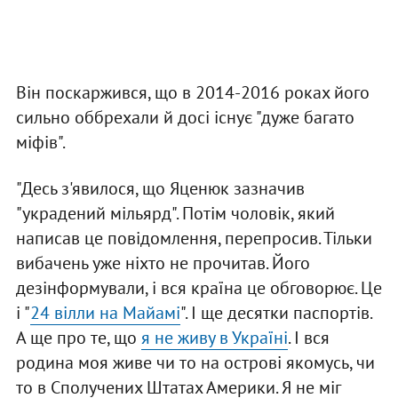
Він поскаржився, що в 2014-2016 роках його
сильно оббрехали й досі існує "дуже багато
міфів".
"Десь з'явилося, що Яценюк зазначив
"украдений мільярд". Потім чоловік, який
написав це повідомлення, перепросив. Тільки
вибачень уже ніхто не прочитав. Його
дезінформували, і вся країна це обговорює. Це
і "
24 вілли на Майамі
". І ще десятки паспортів.
А ще про те, що
я не живу в Україні
. І вся
родина моя живе чи то на острові якомусь, чи
то в Сполучених Штатах Америки. Я не міг