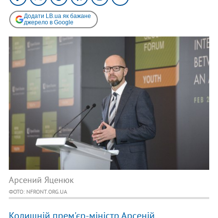
Додати LB.ua як бажане
джерело в Google
Арсений Яценюк
ФОТО: NFRONT.ORG.UA
Колишній прем'єр-міністр Арсеній