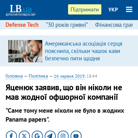
Підтримати
УКР
Defense Tech
“30 років гривні”
Фінансова грамо
Американська асоціація серця
я
пояснила, скільки чашок кави
безпечно пити щодня
Головна
—
Політика
—
16 червня 2019
, 18:44
Яценюк заявив, що він ніколи не
мав жодної офшорної компанії
"Саме тому мене ніколи не було в жодних
Panama papers".