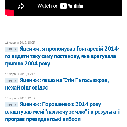
16 червня 2019, 18:05
Яценюк: я пропонував Гонтаревій 2014-
ВІДЕО
го видати таку саму постанову, яка врятувала
гривню 2004 року
15 червня 2019, 13:17
​Яценюк: якщо на "Стіні" хтось вкрав,
ВІДЕО
нехай відповідає
15 червня 2019, 12:53
Яценюк: Порошенко з 2014 року
ВІДЕО
влаштував мені "палаючу землю" і в результаті
програв президентські вибори