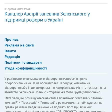
03 травня 2019, 19:44
​Канцлер Австрії запевнив Зеленського у
підтримці реформ в Україні
Про нас
Реклама на сайті
Івенти
Редакція
Політики і стандарти
Угода конфіденційності
У разі повного чи часткового відтворення матеріалів пряме
гіперпосилання на LB.ua обов'язкове! Передрук, копіювання,
відтворення або інше використання матеріалів, що містять посилання на
агентство "Українськi Новини" й "Українська Фото Група", заборонено.
Матеріали, які розміщуються на сайті з позначкою "Реклама" / "Новини
компаній" / "Пресреліз" / "Promoted", є рекламними та публікуються на
правах реклами. Редакція може не поділяти погляди, які в них
представлені. Матеріали з плашкою СПЕЦПРОЄКТ є рекламними, проте