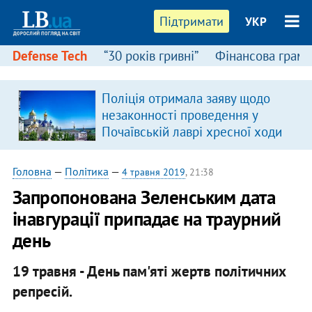
Підтримати
УКР
Defense Tech
“30 років гривні”
Фінансова грамо
:
Поліція отримала заяву щодо
незаконності проведення у
Почаївській лаврі хресної ходи
Головна
—
Політика
—
4 травня 2019
, 21:38
Запропонована Зеленським дата
інавгурації припадає на траурний
день
19 травня - День пам'яті жертв політичних
репресій.