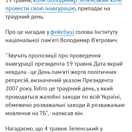
19 травня,
коли Володимир Зеленський хоче
провести свою інавгурацію
, припадає на
траурний день.
Про це нагадав у
фейсбуці
голова Інституту
національної пам'яті Володимир В'ятрович.
"Звучать пропозиції про проведення
інавгурації президента 19 травня. Дата вкрай
невдала - це День пам'яті жертв політичних
репресій, визначений указом Президента
2007 року. Тобто це траурний день, у який
проводяться жалобні заходи по всій Україні,
обмежено розважальні заходи й розважальне
мовлення на ТБ", - написав він.
Нагадаємо, що 4 травня Зеленський у