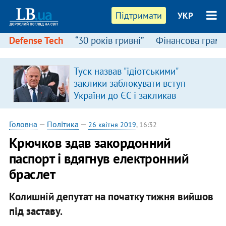
Підтримати
УКР
Defense Tech
“30 років гривні”
Фінансова грамо
Туск назвав "ідіотськими"
в
заклики заблокувати вступ
України до ЄС і закликав
припинити антиукраїнську
риторику
Головна
—
Політика
—
26 квітня 2019
, 16:32
Крючков здав закордонний
паспорт і вдягнув електронний
браслет
Колишній депутат на початку тижня вийшов
під заставу.