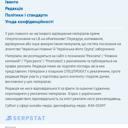
Івенти
Редакція
Політики і стандарти
Угода конфіденційності
У разі повного чи часткового відтворення матеріалів пряме
гіперпосилання на LB.ua обов'язкове! Передрук, копіювання,
відтворення або інше використання матеріалів, що містять посилання на
агентство "Українськi Новини" й "Українська Фото Група", заборонено.
Матеріали, які розміщуються на сайті з позначкою "Реклама" / "Новини
компаній" / "Пресреліз" / "Promoted", є рекламними та публікуються на
правах реклами. Редакція може не поділяти погляди, які в них
представлені. Матеріали з плашкою СПЕЦПРОЄКТ є рекламними, проте
редакція бере участь у підготовці цього контенту і поділяє думки,
висловлені у цих матеріалах.
Редакція не несе відповідальності за факти та оціночні судження,
оприлюднені у рекламних матеріалах. Згідно з українським
законодавством, відповідальність за зміст реклами несе рекламодавець.
Cуб'єкт у сфері онлайн-медіа; ідентифікатор медіа - R40-05097
РЕКЛАМА