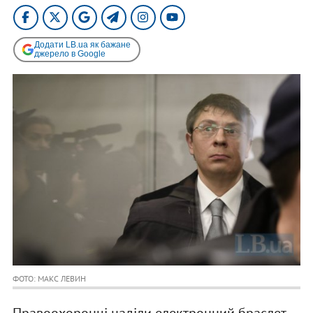
Додати LB.ua як бажане
джерело в Google
ФОТО: МАКС ЛЕВИН