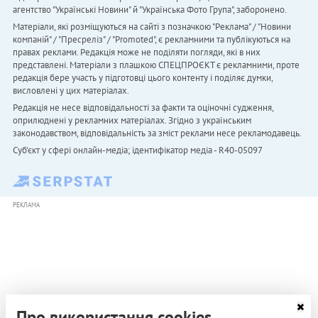
агентство "Українськi Новини" й "Українська Фото Група", заборонено.
Матеріали, які розміщуються на сайті з позначкою "Реклама" / "Новини
компаній" / "Пресреліз" / "Promoted", є рекламними та публікуються на
правах реклами. Редакція може не поділяти погляди, які в них
представлені. Матеріали з плашкою СПЕЦПРОЄКТ є рекламними, проте
редакція бере участь у підготовці цього контенту і поділяє думки,
висловлені у цих матеріалах.
Редакція не несе відповідальності за факти та оціночні судження,
оприлюднені у рекламних матеріалах. Згідно з українським
законодавством, відповідальність за зміст реклами несе рекламодавець.
Cуб'єкт у сфері онлайн-медіа; ідентифікатор медіа - R40-05097
РЕКЛАМА
Про використання cookies