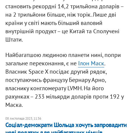
становить рекордні 14,2 трильйона доларів –
на 2 трильйони більше, ніж торік. Лише дві
країни у світі мають більший валовий
внутрішній продукт – це Китай та Сполучені
Штати.
Найбагатшою людиною планети нині, попри
загальне переконання, є не
Ілон Маск
.
Власник Space X посідає другий рядок,
поступаючись французу Бернару Арно,
власнику конгломерату LVMH. На його
рахунках – 233 мільярди доларів проти 192 у
Маска.
08 листопада 2023, 11:36
Соціал-демократи Шольца хочуть запровадити
нові податки для найбагатших німців