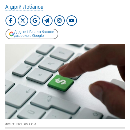
Андрій Лобанов
Додати LB.ua як бажане
джерело в Google
ФОТО: INKEDIN.COM