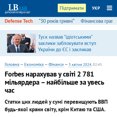
Підтримати
УКР
Defense Tech
“30 років гривні”
Фінансова грамо
:
Туск назвав "ідіотськими"
заклики заблокувати вступ
України до ЄС і закликав
припинити антиукраїнську
риторику
Головна
—
Економіка
—
Фінанси
—
3 квітня 2024
, 02:45
Forbes нарахував у світі 2 781
мільярдера – найбільше за увесь
час
Статки цих людей у сумі перевищують ВВП
будь-якої крани світу, крім Китаю та США.