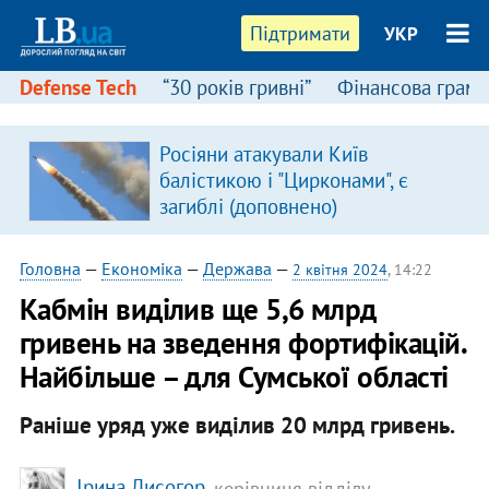
Підтримати
УКР
Defense Tech
“30 років гривні”
Фінансова грамо
Росіяни атакували Київ
балістикою і "Цирконами", є
загиблі (доповнено)
Головна
—
Економіка
—
Держава
—
2 квітня 2024
, 14:22
Кабмін виділив ще 5,6 млрд
гривень на зведення фортифікацій.
Найбільше – для Сумської області
Раніше уряд уже виділив 20 млрд гривень.
Ірина Лисогор
, керівниця відділу