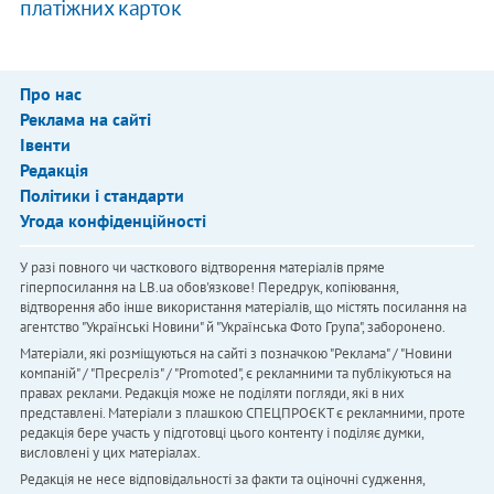
платіжних карток
Про нас
Реклама на сайті
Івенти
Редакція
Політики і стандарти
Угода конфіденційності
У разі повного чи часткового відтворення матеріалів пряме
гіперпосилання на LB.ua обов'язкове! Передрук, копіювання,
відтворення або інше використання матеріалів, що містять посилання на
агентство "Українськi Новини" й "Українська Фото Група", заборонено.
Матеріали, які розміщуються на сайті з позначкою "Реклама" / "Новини
компаній" / "Пресреліз" / "Promoted", є рекламними та публікуються на
правах реклами. Редакція може не поділяти погляди, які в них
представлені. Матеріали з плашкою СПЕЦПРОЄКТ є рекламними, проте
редакція бере участь у підготовці цього контенту і поділяє думки,
висловлені у цих матеріалах.
Редакція не несе відповідальності за факти та оціночні судження,