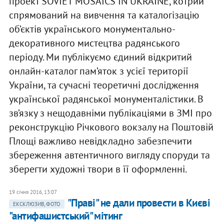
проект SOVIET MOSAICS IN UKRAINE, котрий
спрямований на вивчення та каталогізацію
об’єктів українського монументально-
декоративного мистецтва радянського
періоду. Ми публікуємо єдиний відкритий
онлайн-каталог пам’яток з усієї території
України, та сучасні теоретичні дослідження
української радянської монументалістики. В
зв’язку з нещодавніми публікаціями в ЗМІ про
реконструкцію Річкового вокзалу на Поштовій
Площі важливо невідкладно забезпечити
збереження автентичного вигляду споруди та
зберегти художні твори в її оформленні.
19 січня 2016, 13:07
"Праві" не дали провести в Києві
ЕКСКЛЮЗИВ, ФОТО
"антифашистський" мітинг