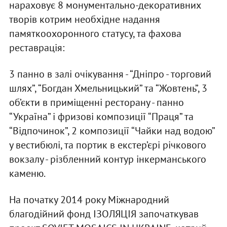
нараховує 8 монументально-декоративних
творів котрим необхідне надання
памяткоохоронного статусу, та фахова
реставрація:
3 панно в залі очікування - “Дніпро - торговий
шлях”, “Богдан Хмельницький” та “Жовтень”, 3
об’єкти в приміщенні ресторану - панно
“Україна” і фризові композиції “Праця” та
“Відпочинок”, 2 композиції “Чайки над водою”
у вестибюлі, та портик в екстер’єрі річкового
вокзалу - різбленний контур інкерманського
каменю.
На початку 2014 року Міжнародний
благодійний фонд ІЗОЛЯЦІЯ започаткував