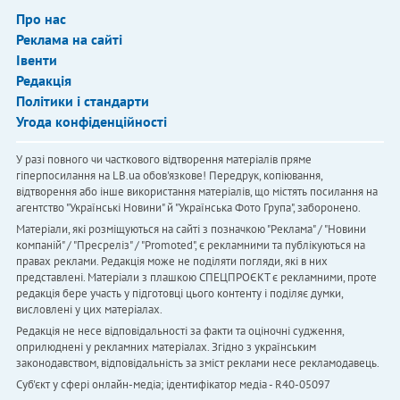
Про нас
Реклама на сайті
Івенти
Редакція
Політики і стандарти
Угода конфіденційності
У разі повного чи часткового відтворення матеріалів пряме
гіперпосилання на LB.ua обов'язкове! Передрук, копіювання,
відтворення або інше використання матеріалів, що містять посилання на
агентство "Українськi Новини" й "Українська Фото Група", заборонено.
Матеріали, які розміщуються на сайті з позначкою "Реклама" / "Новини
компаній" / "Пресреліз" / "Promoted", є рекламними та публікуються на
правах реклами. Редакція може не поділяти погляди, які в них
представлені. Матеріали з плашкою СПЕЦПРОЄКТ є рекламними, проте
редакція бере участь у підготовці цього контенту і поділяє думки,
висловлені у цих матеріалах.
Редакція не несе відповідальності за факти та оціночні судження,
оприлюднені у рекламних матеріалах. Згідно з українським
законодавством, відповідальність за зміст реклами несе рекламодавець.
Cуб'єкт у сфері онлайн-медіа; ідентифікатор медіа - R40-05097