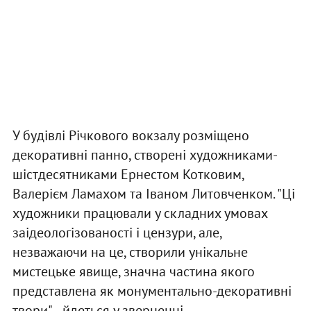
У будівлі Річкового вокзалу розміщено
декоративні панно, створені художниками-
шістдесятниками Ернестом Котковим,
Валерієм Ламахом та Іваном Литовченком. "Ці
художники працювали у складних умовах
заідеологізованості і цензури, але,
незважаючи на це, створили унікальне
мистецьке явище, значна частина якого
представлена як монументально-декоративні
твори", - йдеться у зверненні.