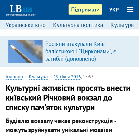
Підтримати
УКР
Українське кіно
Культурна політика
Культурні і
Росіяни атакували Київ
балістикою і "Цирконами", є
загиблі (доповнено)
Головна
—
Культура
—
19 січня 2016
, 15:53
Культурні активісти просять внести
київський Річковий вокзал до
списку пам'яток культури
Будівлю вокзалу чекає реконструкція -
можуть зруйнувати унікальні мозаїки