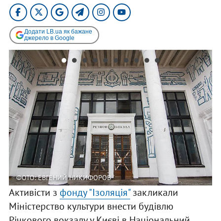
Додати LB.ua як бажане
джерело в Google
ФОТО: ЕВГЕНИЙ НИКИФОРОВ
Активісти з
фонду "Ізоляція"
закликали
Міністерство культури внести будівлю
Річкового вокзалу у Києві в Національний