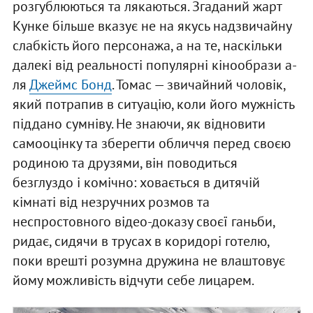
розгублюються та лякаються. Згаданий жарт
Кунке більше вказує не на якусь надзвичайну
слабкість його персонажа, а на те, наскільки
далекі від реальності популярні кінообрази а-
ля
Джеймс Бонд
. Томас — звичайний чоловік,
який потрапив в ситуацію, коли його мужність
піддано сумніву. Не знаючи, як відновити
самооцінку та зберегти обличчя перед своєю
родиною та друзями, він поводиться
безглуздо і комічно: ховається в дитячій
кімнаті від незручних розмов та
неспростовного відео-доказу своєї ганьби,
ридає, сидячи в трусах в коридорі готелю,
поки врешті розумна дружина не влаштовує
йому можливість відчути себе лицарем.