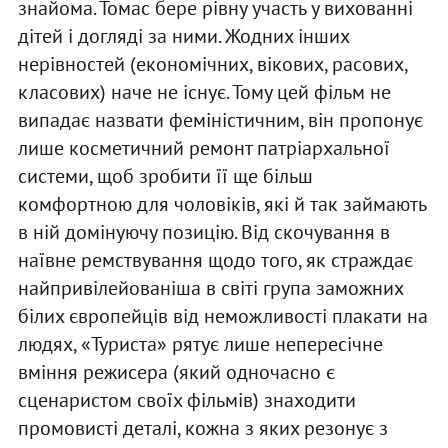
знайома. Томас бере рівну участь у вихованні
дітей і догляді за ними. Жодних інших
нерівностей (економічних, вікових, расових,
класових) наче не існує. Тому цей фільм не
випадає назвати феміністичним, він пропонує
лише косметичний ремонт патріархальної
системи, щоб зробити її ще більш
комфортною для чоловіків, які й так займають
в ній домінуючу позицію. Від скочування в
наївне ремствування щодо того, як страждає
найпривілейованіша в світі група заможних
білих європейців від неможливості плакати на
людях, «Туриста» рятує лише непересічне
вміння режисера (який одночасно є
сценаристом своїх фільмів) знаходити
промовисті деталі, кожна з яких резонує з