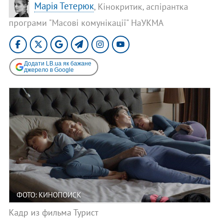
Марія Тетерюк
, Кінокритик, аспірантка
програми "Масові комунікації" НаУКМА
Додати LB.ua як бажане
джерело в Google
ФОТО: КИНОПОИСК
Кадр из фильма Турист