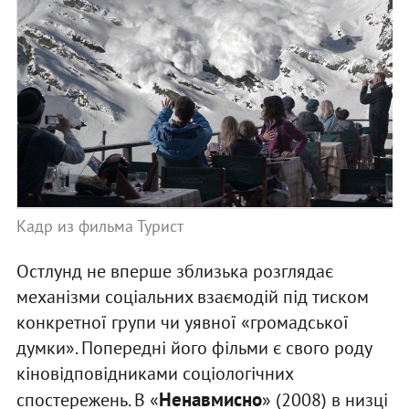
Кадр из фильма Турист
Остлунд не вперше зблизька розглядає
механізми соціальних взаємодій під тиском
конкретної групи чи уявної «громадської
думки». Попередні його фільми є свого роду
кіновідповідниками соціологічних
Ненавмисно
спостережень. В «
» (2008) в низці