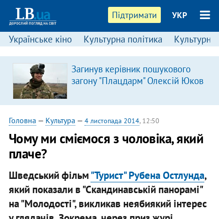
Підтримати
УКР
Українське кіно
Культурна політика
Культурні і
Загинув керівник пошукового
загону "Плацдарм" Олексій Юков
Головна
—
Культура
—
4 листопада 2014
, 12:50
Чому ми сміємося з чоловіка, який
плаче?
Шведський фільм
"Турист" Рубена Остлунда
,
який показали в "Скандинавській панорамі"
на "Молодості", викликав неябиякий інтерес
у глядачів. Зокрема, через приз журі