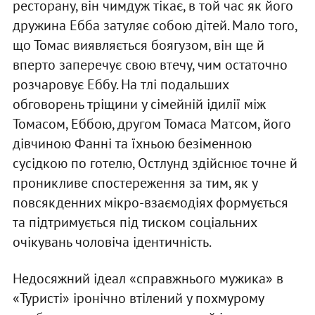
ресторану, він чимдуж тікає, в той час як його
дружина Ебба затуляє собою дітей. Мало того,
що Томас виявляється боягузом, він ще й
вперто заперечує свою втечу, чим остаточно
розчаровує Еббу. На тлі подальших
обговорень тріщини у сімейній ідилії між
Томасом, Еббою, другом Томаса Матсом, його
дівчиною Фанні та їхньою безіменною
сусідкою по готелю, Остлунд здійснює точне й
проникливе спостереження за тим, як у
повсякденних мікро-взаємодіях формується
та підтримується під тиском соціальних
очікувань чоловіча ідентичність.
Недосяжний ідеал «справжнього мужика» в
«Туристі» іронічно втілений у похмурому