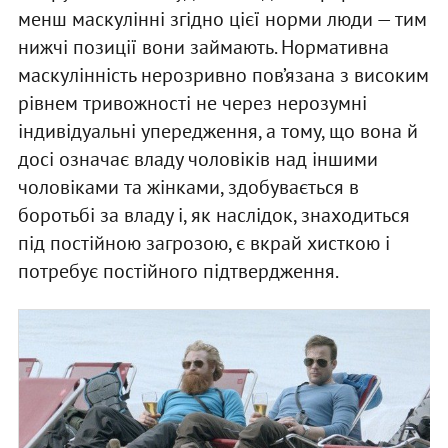
менш маскулінні згідно цієї норми люди — тим
нижчі позиції вони займають. Нормативна
маскулінність нерозривно пов’язана з високим
рівнем тривожності не через нерозумні
індивідуальні упередження, а тому, що вона й
досі означає владу чоловіків над іншими
чоловіками та жінками, здобувається в
боротьбі за владу і, як наслідок, знаходиться
під постійною загрозою, є вкрай хисткою і
потребує постійного підтвердження.