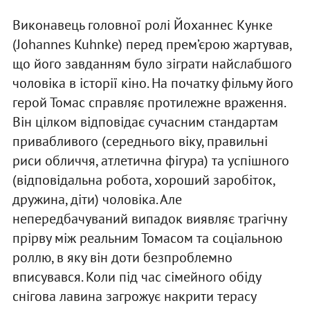
Виконавець головної ролі Йоханнес Кунке
(Johannes Kuhnke) перед прем’єрою жартував,
що його завданням було зіграти найслабшого
чоловіка в історії кіно. На початку фільму його
герой Томас справляє протилежне враження.
Він цілком відповідає сучасним стандартам
привабливого (середнього віку, правильні
риси обличчя, атлетична фігура) та успішного
(відповідальна робота, хороший заробіток,
дружина, діти) чоловіка. Але
непередбачуваний випадок виявляє трагічну
прірву між реальним Томасом та соціальною
роллю, в яку він доти безпроблемно
вписувався. Коли під час сімейного обіду
снігова лавина загрожує накрити терасу