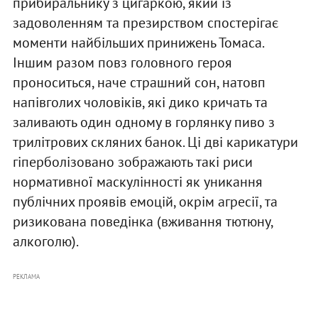
прибиральнику з цигаркою, який із
задоволенням та презирством спостерігає
моменти найбільших принижень Томаса.
Іншим разом повз головного героя
проноситься, наче страшний сон, натовп
напівголих чоловіків, які дико кричать та
заливають один одному в горлянку пиво з
трилітрових скляних банок. Ці дві карикатури
гіперболізовано зображають такі риси
нормативної маскулінності як уникання
публічних проявів емоцій, окрім агресії, та
ризикована поведінка (вживання тютюну,
алкоголю).
РЕКЛАМА