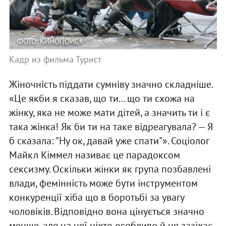
ФОТО: КИНОПОИСК
Кадр из фильма Турист
Жіночність піддати сумніву значно складніше.
«Це якби я сказав, що ти... що ти схожа на
жінку, яка не може мати дітей, а значить ти і є
така жінка! Як би ти на таке відреагувала? — Я
б сказала: "Ну ок, давай уже спати"». Соціолог
Майкл Кіммел називає це парадоксом
сексизму. Оскільки жінки як група позбавлені
влади, фемінність може бути інструментом
конкуренції хіба що в боротьбі за увагу
чоловіків. Відповідно вона цінується значно
менше, але на неї ніхто особливо й не зазіхає.