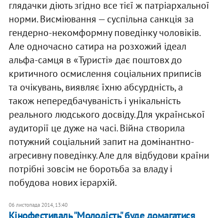
глядачки діють згідно все тієї ж патріархальної
норми. Висміювання — суспільна санкція за
гендерно-некомформну поведінку чоловіків.
Але одночасно сатира на розхожий ідеал
альфа-самця в «Туристі» дає поштовх до
критичного осмислення соціальних приписів
та очікувань, виявляє їхню абсурдність, а
також непередбачуваність і унікальність
реального людського досвіду. Для української
аудиторії це дуже на часі. Війна створила
потужний соціальний запит на домінантно-
агресивну поведінку. Але для відбудови країни
потрібні зовсім не боротьба за владу і
побудова нових ієрархій.
06 листопада 2014, 13:40
Кінофестиваль "Молодість" буде домагатися