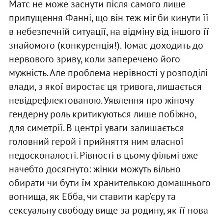
Матс не може заснути після самого лише
припущення Фанні, що він теж міг би кинути її
в небезпечній ситуації, на відміну від іншого її
знайомого (конкуренція!). Томас доходить до
нервового зриву, коли заперечено його
мужність. Але проблема нерівності у розподілі
влади, з якої виростає ця тривога, лишається
невідрефлектованою. Уявлення про жіночу
гендерну роль критикуються лише побіжно,
для симетрії. В центрі уваги залишається
головний герой і прийняття ним власної
недосконалості. Рівності в цьому фільмі вже
начебто досягнуто: жінки можуть вільно
обирати чи бути їм хранителькою домашнього
вогнища, як Ебба, чи ставити кар’єру та
сексуальну свободу вище за родину, як її нова