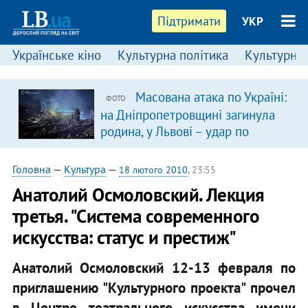
Підтримати
УКР
Українське кіно
Культурна політика
Культурні і
Масована атака по Україні:
ФОТО
на Дніпропетровщині загинула
родина, у Львові – удар по
багатоповерхівках
(доповнюється)
Головна
—
Культура
—
18 лютого 2010
, 23:55
Анатолий Осмоловский. Лекция
третья. "Система современного
искусства: статус и престиж"
Анатолий Осмоловский 12-13 февраля по
приглашению "Культурного проекта" прочел
в Центре театрального искусства имени