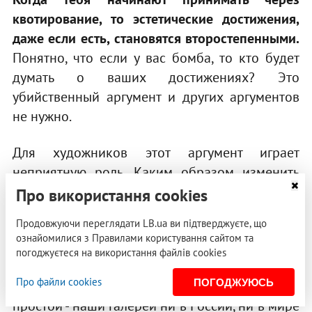
квотирование, то эстетические достижения,
даже если есть, становятся второстепенными.
Понятно, что если у вас бомба, то кто будет
думать о ваших достижениях? Это
убийственный аргумент и других аргументов
не нужно.
Для художников этот аргумент играет
неприятную роль. Каким образом изменить
эту систему?
Про використання cookies
Продовжуючи переглядати LB.ua ви підтверджуєте, що
Российская художественная система не может
ознайомилися з Правилами користування сайтом та
взять в толк – что у нас не так? Почему русских
погоджуєтеся на використання файлів cookies
художников не принимают? Они участвуют в
Про файли cookies
ПОГОДЖУЮСЬ
биеннале, а влияние на нуле. Ответ на вопрос
простой - наши галереи ни в России, ни в мире