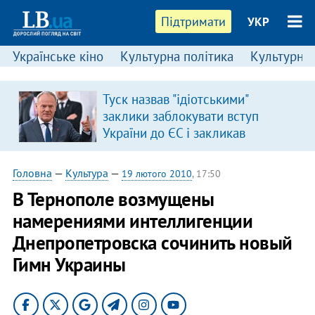
Підтримати
УКР
Українське кіно
Культурна політика
Культурні і
Туск назвав "ідіотськими"
заклики заблокувати вступ
України до ЄС і закликав
припинити антиукраїнську
риторику
Головна
—
Культура
—
19 лютого 2010
, 17:50
В Тернополе возмущены
намерениями интеллигенции
Днепропетровска сочинить новый
Гимн Украины