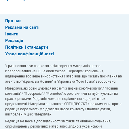
Про нас
Реклама на сайті
Івенти
Редакція
Політики і стандарти
Угода конфіденційності
У разі повного чи часткового відтворення матеріалів пряме
гіперпосилання на LB.ua обов'язкове! Передрук, копіювання,
відтворення або інше використання матеріалів, що містять посилання на
агентство "Українськi Новини" й "Українська Фото Група", заборонено.
Матеріали, які розміщуються на сайті з позначкою "Реклама" / "Новини
компаній" / "Пресреліз" / "Promoted", є рекламними та публікуються на
правах реклами. Редакція може не поділяти погляди, які в них
представлені. Матеріали з плашкою СПЕЦПРОЄКТ є рекламними, проте
редакція бере участь у підготовці цього контенту і поділяє думки,
висловлені у цих матеріалах.
Редакція не несе відповідальності за факти та оціночні судження,
оприлюднені у рекламних матеріалах. Згідно з українським