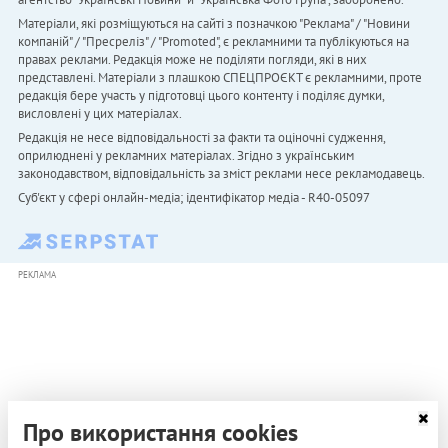
Матеріали, які розміщуються на сайті з позначкою "Реклама" / "Новини
компаній" / "Пресреліз" / "Promoted", є рекламними та публікуються на
правах реклами. Редакція може не поділяти погляди, які в них
представлені. Матеріали з плашкою СПЕЦПРОЄКТ є рекламними, проте
редакція бере участь у підготовці цього контенту і поділяє думки,
висловлені у цих матеріалах.
Редакція не несе відповідальності за факти та оціночні судження,
оприлюднені у рекламних матеріалах. Згідно з українським
законодавством, відповідальність за зміст реклами несе рекламодавець.
Cуб'єкт у сфері онлайн-медіа; ідентифікатор медіа - R40-05097
РЕКЛАМА
Про використання cookies