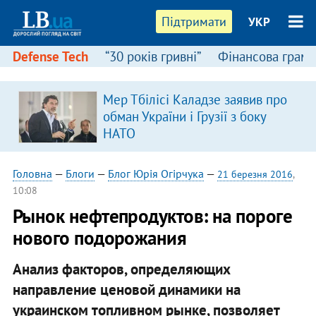
Підтримати
УКР
Defense Tech
“30 років гривні”
Фінансова грамо
Мер Тбілісі Каладзе заявив про
в
обман України і Грузії з боку
НАТО
Головна
—
Блоги
—
Блог Юрія Огірчука
—
21 березня 2016
,
10:08
Рынок нефтепродуктов: на пороге
нового подорожания
Анализ факторов, определяющих
направление ценовой динамики на
украинском топливном рынке, позволяет