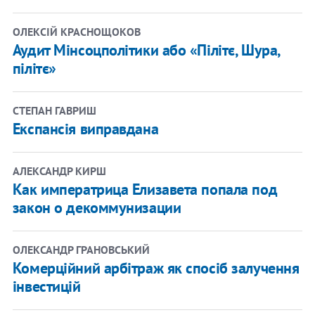
ОЛЕКСІЙ КРАСНОЩОКОВ
Аудит Мінсоцполітики або «Пілітє, Шура,
пілітє»
СТЕПАН ГАВРИШ
Експансія виправдана
АЛЕКСАНДР КИРШ
Как императрица Елизавета попала под
закон о декоммунизации
ОЛЕКСАНДР ГРАНОВСЬКИЙ
Комерційний арбітраж як спосіб залучення
інвестицій