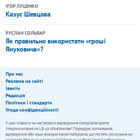
ІГОР ЛУЦЕНКО
Казус Шевцова
РУСЛАН СОЛЬВАР
Як правильно використати «гроші
Януковича»?
Про нас
Реклама на сайті
Івенти
Редакція
Політики і стандарти
Угода конфіденційності
У разі повного чи часткового відтворення матеріалів пряме
гіперпосилання на LB.ua обов'язкове! Передрук, копіювання,
відтворення або інше використання матеріалів, що містять посилання на
агентство "Українськi Новини" й "Українська Фото Група", заборонено.