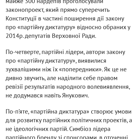
майже 300 нардепів проголосували
законопроект, який прямо суперечить
Конституції в частині поширення дії закону
про «партійну диктатуру» відносно обраних у
2014р. депутатів Верховної Ради.
По-четверте, партійні лідери, автори закону
про «партійну диктатуру», виявилися
зухвалішими ніж їх «попередники». Як це не
дивно звучить, але наділити себе правом
ревізії результатів народного волевиявлення,
не додумався навіть Янукович.
По-п’яте, «партійна диктатура» створює умови
для розвитку партійних політичних проектів, а
не ідеологічних партій. Симбіоз лідера
партійного бренду зі спонсорами, в оточенні