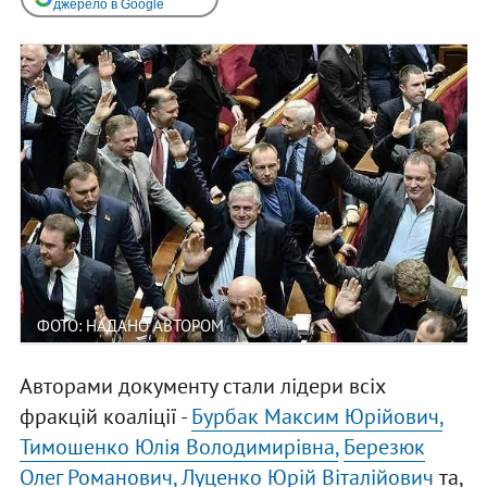
джерело в Google
ФОТО: НАДАНО АВТОРОМ
Авторами документу стали лідери всіх
фракцій коаліції -
Бурбак Максим Юрійович,
Тимошенко Юлія Володимирівна,
Березюк
Олег Романович,
Луценко Юрій Віталійович
та,