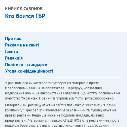
КИРИЛЛ САЗОНОВ
Кто боится ГБР
Про нас
Реклама на сайті
Івенти
Редакція
Політики і стандарти
Угода конфіденційності
У разі повного чи часткового відтворення матеріалів пряме
гіперпосилання на LB.ua обов'язкове! Передрук, копіювання,
відтворення або інше використання матеріалів, що містять посилання на
агентство "Українськi Новини" й "Українська Фото Група", заборонено.
Матеріали, які розміщуються на сайті з позначкою "Реклама" / "Новини
компаній" / "Пресреліз" / "Promoted", є рекламними та публікуються на
правах реклами. Редакція може не поділяти погляди, які в них
представлені. Матеріали з плашкою СПЕЦПРОЄКТ є рекламними, проте
редакція бере участь у підготовці цього контенту і поділяє думки,