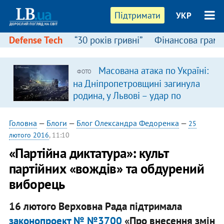
Підтримати
УКР
Defense Tech
“30 років гривні”
Фінансова грамо
Масована атака по Україні:
ФОТО
на Дніпропетровщині загинула
родина, у Львові – удар по
багатоповерхівках
(доповнюється)
Головна
—
Блоги
—
Блог Олександра Федоренка
—
25
лютого 2016
, 11:10
«Партійна диктатура»: культ
партійних «вождів» та обдурений
виборець
16 лютого Верховна Рада підтримала
законопроект № №3700
«Про внесення змін