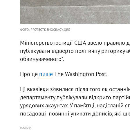
ФОТО: PROTECTDEMOCRACY.ORG
Міністерство юстиції США ввело правило дл
публікувати відверто політичну риторику а
обвинуваченого".
Про це
пише
The Washington Post.
Ці вказівки з’явилися після того як останн
департаменту публікували відкрито партійн
урядових акаунтах. У пам’ятці, надісланій 
посадовці повинні уникати дописів, які шк
РЕКЛАМА