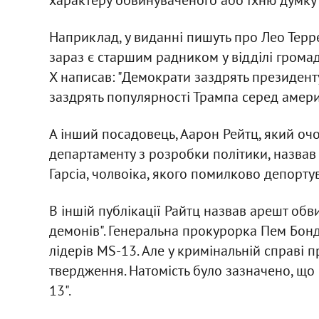
характеру обвинуваченого або їхню думку 
Наприклад, у виданні пишуть про Лео Терр
зараз є старшим радником у відділі грома
X написав: "Демократи заздрять президент
заздрять популярності Трампа серед амери
А інший посадовець, Аарон Рейтц, який очо
департаменту з розробки політики, назвав
Гарсіа, чолвоіка, якого помилково депорту
В іншій публікації Райтц назвав арешт об
демонів". Генеральна прокурорка Пем Бонд
лідерів MS-13. Але у кримінальній справі п
твердження. Натомість було зазначено, що 
13".