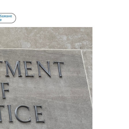
 бажане
e