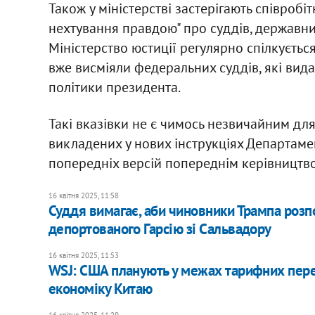
Також у міністерстві застерігають співроб
нехтування правдою" про суддів, державни
Міністерство юстиції регулярно спілкується
вже висміяли федеральних суддів, які ви
політики президента.
Такі вказівки не є чимось незвичайним для 
викладених у нових інструкціях Департамен
попередніх версій попереднім керівництв
16 квітня 2025, 11:58
Суддя вимагає, аби чиновники Трампа розп
депортованого Гарсію зі Сальвадору
16 квітня 2025, 11:53
WSJ: США планують у межах тарифних пере
економіку Китаю