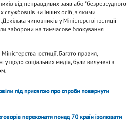
ітників від неправдивих заяв або "безрозсудного
х службовців чи інших осіб, з якими
. Декілька чиновників у Міністерстві юстиції
дали заборони на тимчасове блокування
Міністерства юстиції. Багато правил,
ту щодо соціальних медіа, були вилучені з
ом.
овіли під присягою про спроби повернути
говорів переконати понад 70 країн ізолювати