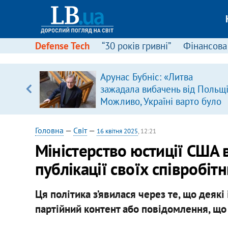
Defense Tech
“30 років гривні”
Фінансова
серця
Арунас Бубніс: «Литва
 кави
зажадала вибачень від Польщі
Можливо, Україні варто було
зробити так само»
Головна
—
Світ
—
16 квітня 2025
, 12:21
Міністерство юстиції США
публікації своїх співробіт
Ця політика з’явилася через те, що деякі
партійний контент або повідомлення, що