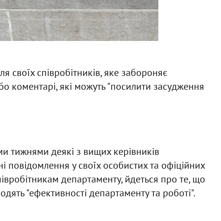
я своїх співробітників, яке забороняє
бо коментарі, які можуть "посилити засудження
іми тижнями деякі з вищих керівників
і повідомлення у своїх особистих та офіційних
співробітникам департаменту, йдеться про те, що
одять "ефективності департаменту та роботі".