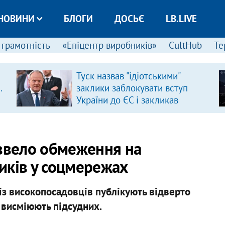
НОВИНИ
БЛОГИ
ДОСЬЄ
LB.LIVE
 грамотність
«Епіцентр виробників»
CultHub
Те
Туск назвав "ідіотськими"
.
заклики заблокувати вступ
України до ЄС і закликав
припинити антиукраїнську
риторику
 ввело обмеження на
ників у соцмережах
 із високопосадовців публікують відверто
 висміюють підсудних.