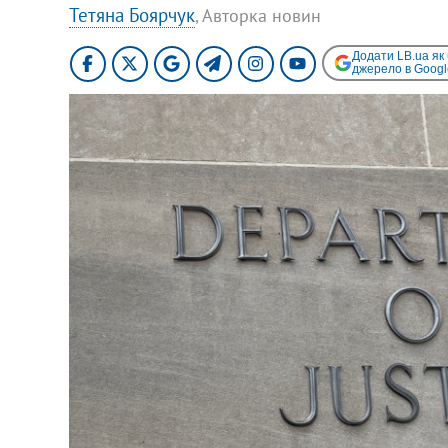
Тетяна Боярчук
, Авторка новин
Додати LB.ua як
джерело в Googl