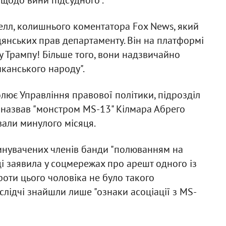
щодо вини підсудного".
елл, колишнього коментатора Fox News, який
дянських прав департаменту. Він на платформі
у Трампу! Більше того, вони надзвичайно
канського народу".
лює Управління правової політики, підрозділ
 назвав "монстром MS-13" Кілмара Абрего
вали минулого місяця.
винувачених членів банди "полюванням на
і заявила у соцмережах про арешт одного із
роти цього чоловіка не було такого
слідчі знайшли лише "ознаки асоціації з MS-