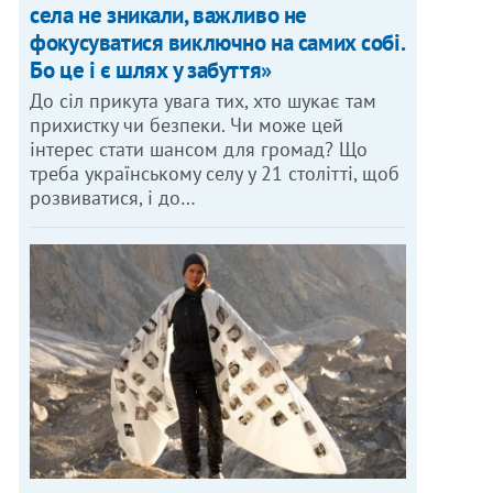
села не зникали, важливо не
фокусуватися виключно на самих собі.
Бо це і є шлях у забуття»
До сіл прикута увага тих, хто шукає там
прихистку чи безпеки. Чи може цей
інтерес стати шансом для громад? Що
треба українському селу у 21 столітті, щоб
розвиватися, і до…