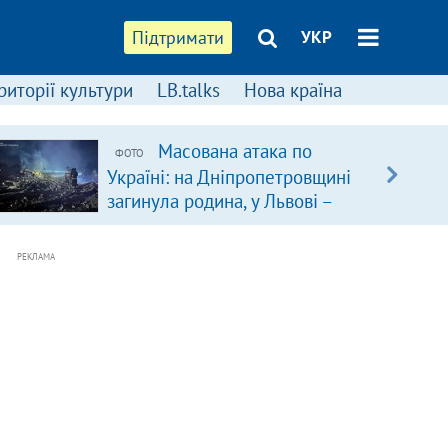
Підтримати
УКР
риторії культури
LB.talks
Нова країна
Масована атака по
ФОТО
Україні: на Дніпропетровщині
загинула родина, у Львові –
удар по багатоповерхівках
(доповнюється)
РЕКЛАМА