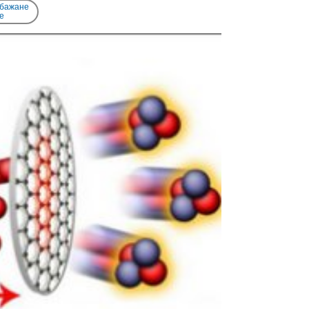
 бажане
e