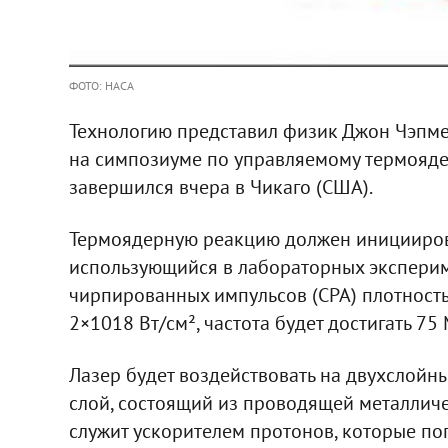
ФОТО: НАСА
Технологию представил физик Джон Чэпм
на симпозиуме по управляемому термояде
завершился вчера в Чикаго (США).
Термоядерную реакцию должен иницииров
использующийся в лабораторных эксперим
чирпированных импульсов (CPA) плотность
2×1018 Вт/см², частота будет достигать 75
Лазер будет воздействовать на двухслойн
слой, состоящий из проводящей металличе
служит ускорителем протонов, которые поп