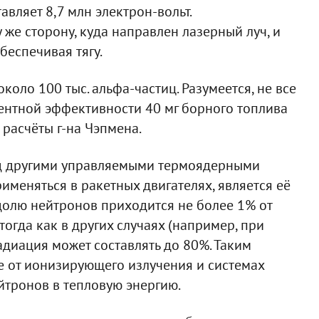
вляет 8,7 млн электрон-вольт.
 же сторону, куда направлен лазерный луч, и
беспечивая тягу.
ло 100 тыс. альфа-частиц. Разумеется, не все
центной эффективности 40 мг борного топлива
 расчёты г-на Чэпмена.
д другими управляемыми термоядерными
именяться в ракетных двигателях, является её
 долю нейтронов приходится не более 1% от
огда как в других случаях (например, при
адиация может составлять до 80%. Таким
е от ионизирующего излучения и системах
йтронов в тепловую энергию.