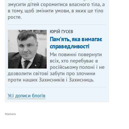
змусити дітей соромитися власного тіла, а
в тому, щоб змінити умови, в яких це тіло
росте.
ЮРІЙ ГУСЄВ
Пам'ять, яка вимагає
справедливості
Ми повинні повернути
всіх, хто перебуває в
російському полоні і не
дозволити світові забути про злочини
проти наших Захисників і Захисниць.
Усі дописи блогів
РЕКЛАМА