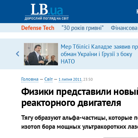
Defense Tech
“30 років гривні”
Фінансова
Мер Тбілісі Каладзе заявив п
 часів
обман України і Грузії з боку
НАТО
Головна
—
Світ
—
1 липня 2011
, 23:50
Физики представили новы
реакторного двигателя
Тягу образуют альфа-частицы, которые п
изотоп бора мощных ультракоротких лаз