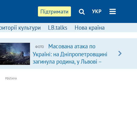
Підтримати
УКР
риторії культури
LB.talks
Нова країна
Масована атака по
ФОТО
Україні: на Дніпропетровщині
загинула родина, у Львові –
удар по багатоповерхівках
(доповнюється)
РЕКЛАМА