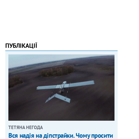
ПУБЛІКАЦІЇ
ТЕТЯНА НЕГОДА
Вся надія на діпстрайки. Чому просити