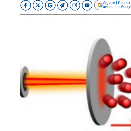
Додати LB.ua як
джерело в Googl