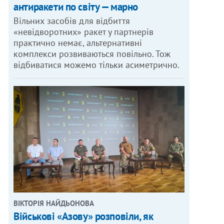
антиракети по світу — марно
Вільних засобів для відбиття
«невідворотних» ракет у партнерів
практично немає, альтернативні
комплекси розвиваються повільно. Тож
відбиватися можемо тільки асиметрично.
ВІКТОРІЯ НАЙДЬОНОВА
Військові «Азову» розповіли, як