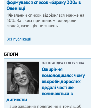
формувався список «бараку 200» в
Оленівці
Фінальний список відрізнявся майже на
50%. За яким принципом відбирали
людей, «азовці» не знають.
Всі публікації
БЛОГИ
ОЛЕКСАНДРА ТЕЛЕГУЗОВА
Ожиріння
помолодшало: чому
хвороби дорослих
дедалі частіше
починаються в
дитинстві
Наше завдання полягає не в тому, щоб