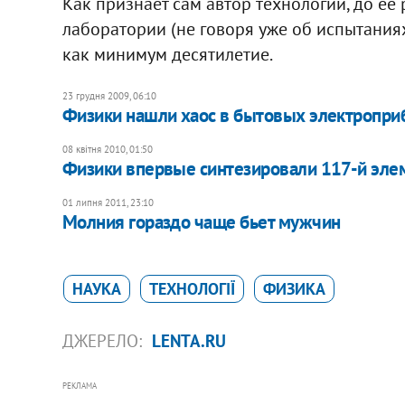
Как признаёт сам автор технологии, до её 
лаборатории (не говоря уже об испытаниях
как минимум десятилетие.
23 грудня 2009, 06:10
Физики нашли хаос в бытовых электропри
08 квітня 2010, 01:50
Физики впервые синтезировали 117-й эле
01 липня 2011, 23:10
Молния гораздо чаще бьет мужчин
НАУКА
ТЕХНОЛОГІЇ
ФИЗИКА
ДЖЕРЕЛО:
LENTA.RU
РЕКЛАМА