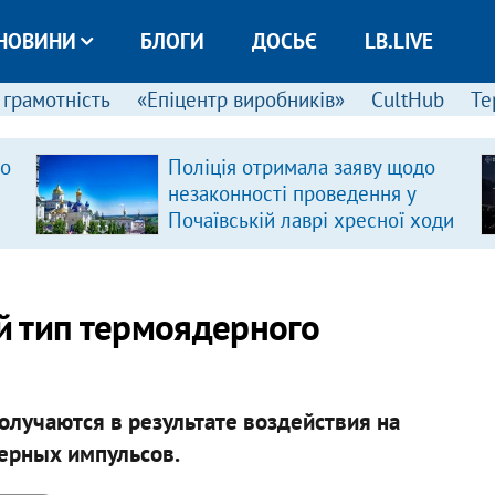
НОВИНИ
БЛОГИ
ДОСЬЄ
LB.LIVE
 грамотність
«Епіцентр виробників»
CultHub
Те
ро
Поліція отримала заяву щодо
незаконності проведення у
Почаївській лаврі хресної ходи
й тип термоядерного
олучаются в результате воздействия на
ерных импульсов.