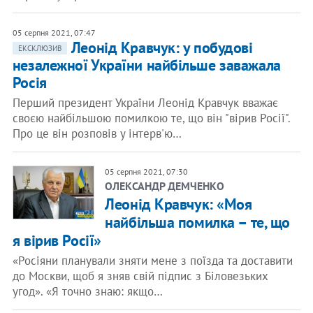
05 серпня 2021, 07:47
Леонід Кравчук: у побудові
ЕКСКЛЮЗИВ
незалежної України найбільше заважала
Росія
Перший президент України Леонід Кравчук вважає
своєю найбільшою помилкою те, що він "вірив Росії".
Про це він розповів у інтерв'ю…
05 серпня 2021, 07:30
ОЛЕКСАНДР ДЕМЧЕНКО
Леонід Кравчук: «Моя
найбільша помилка – те, що
я вірив Росії»
«Росіяни планували зняти мене з поїзда та доставити
до Москви, щоб я зняв свій підпис з Біловезьких
угод». «Я точно знаю: якщо…