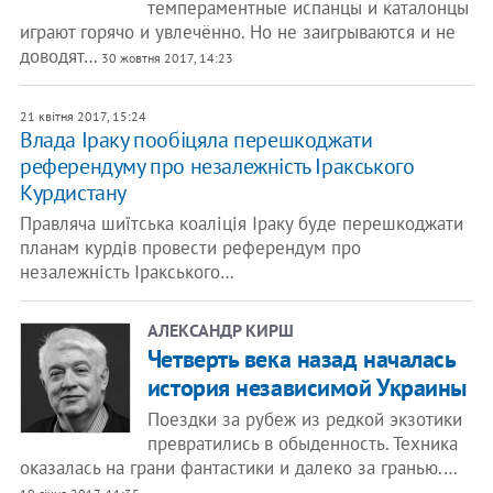
темпераментные испанцы и каталонцы
играют горячо и увлечённо. Но не заигрываются и не
доводят…
30 жовтня 2017, 14:23
21 квітня 2017, 15:24
Влада Іраку пообіцяла перешкоджати
референдуму про незалежність Іракського
Курдистану
Правляча шиїтська коаліція Іраку буде перешкоджати
планам курдів провести референдум про
незалежність Іракського…
АЛЕКСАНДР КИРШ
Четверть века назад началась
история независимой Украины
Поездки за рубеж из редкой экзотики
превратились в обыденность. Техника
оказалась на грани фантастики и далеко за гранью.…