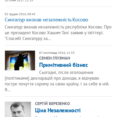
10 січня 2017, 11:35
02 грудня 2016, 00:45
Сингапур визнав незалежність Косово
Сингапур визнав незалежність республіки Косово. Про
це президент Косово Хашим Тачі заявив у твіттері.
"Спасибі Сингапуру за…
07 листопада 2016, 11:53
СЕМЕН ГЛУЗМАН
Примітивний бізнес
Сьогодні, після оголошення
[політиками] декларацій про доходи, я відчуваю
гостре почуття сорому за свою країну. І за себе в ній.
Я…
СЕРГІЙ БЕРЕЗЕНКО
Ціна Незалежності