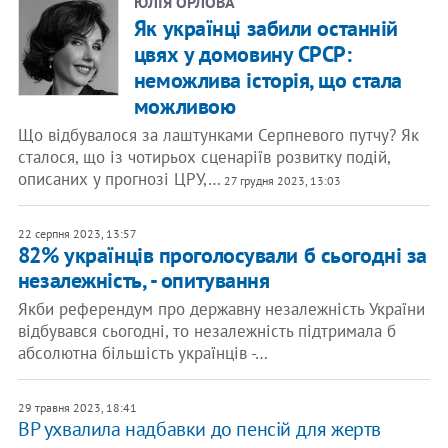
ЮЛІЯ ОРЛОВА
Як українці забили останній
цвях у домовину СРСР:
неможлива історія, що стала
можливою
Що відбувалося за лаштунками Серпневого путчу? Як
сталося, що із чотирьох сценаріїв розвитку подій,
описаних у прогнозі ЦРУ,…
27 грудня 2023, 13:03
22 серпня 2023, 13:57
82% українців проголосували б сьогодні за
незалежність, - опитування
Якби референдум про державну незалежність України
відбувався сьогодні, то незалежність підтримала б
абсолютна більшість українців -…
29 травня 2023, 18:41
ВР ухвалила надбавки до пенсій для жертв