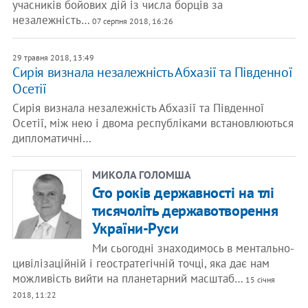
учасників бойових дій із числа борців за
незалежність…
07 серпня 2018, 16:26
29 травня 2018, 13:49
Сирія визнала незалежність Абхазії та Південної
Осетії
Сирія визнала незалежність Абхазії та Південної
Осетії, між нею і двома республіками встановлюються
дипломатичні…
МИКОЛА ГОЛОМША
Сто років державності на тлі
тисячоліть державотворення
України-Руси
Ми сьогодні знаходимось в ментально-
цивілізаційній і геостратегічній точці, яка дає нам
можливість вийти на планетарний масштаб…
15 січня
2018, 11:22