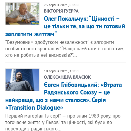
23 серпня 2021, 08:00
ВІКТОРІЯ ҐУЕРРА
Олег Покальчук: “Цінності –
це тільки те, за що ти готовий
заплатити життям”
“Безумовним здобутком незалежності є алгоритм
особистісного зростання”.“Нащо пам’ятати історію тим,
хто не робить з неї висновків?”…
10 серпня 2021, 10:00
ОЛЕКСАНДРА ВЛАСЮК
Євген Глібовицький: «Втрата
Радянського Союзу – це
найкраще, що з нами сталося». Серія
«Transition Dialogue»
Перший матеріал із серії — про злам 1989 року, про
тогочасне життя у Львові та цінності, які були до
переходу з радянського…