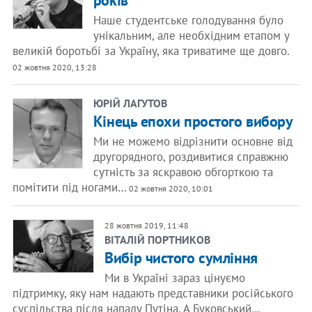
років
Наше студентське голодування було
унікальним, але необхідним етапом у
великій боротьбі за Україну, яка триватиме ще довго.
02 жовтня 2020, 13:28
ЮРІЙ ЛАГУТОВ
Кінець епохи простого вибору
Ми не можемо відрізнити основне від
другорядного, роздивитися справжню
сутність за яскравою обгорткою та
помітити під ногами…
02 жовтня 2020, 10:01
28 жовтня 2019, 11:48
ВІТАЛІЙ ПОРТНИКОВ
Вибір чистого сумління
Ми в Україні зараз цінуємо
підтримку, яку нам надають представники російського
суспільства після нападу Путіна. А Буковський…