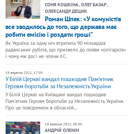
СОНЯ КОШКІНА , ОЛЕГ БАЗАР ,
ОЛЕКСАНДР ДЕЦИК
Роман Шпек: «У комуністів
все зводилось до того, що держава має
робити емісію і роздати гроші"
Як Україна за одну ніч втратила 90 мільярдів
радянських рублів, що призвело до появи «олігархів»
і чому ми досі не члени ЄС.
19 вересня 2021, 17:09
У Білій Церкві вандал пошкодив Пам'ятник
Героям боротьби за Незалежність України
У Білій Церкві на Київщині вандал пошкодив
Пам'ятник Героям боротьби за Незалежність України.
Про це повідомили в обласній…
16 вересня 2021, 08:00
АНДРІЙ ОЛЕНІН