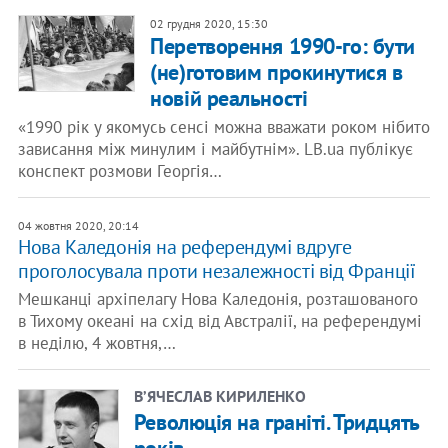
02 грудня 2020, 15:30
Перетворення 1990-го: бути
(не)готовим прокинутися в
новій реальності
«1990 рік у якомусь сенсі можна вважати роком нібито
зависання між минулим і майбутнім». LB.ua публікує
конспект розмови Георгія…
04 жовтня 2020, 20:14
Нова Каледонія на референдумі вдруге
проголосувала проти незалежності від Франції
Мешканці архіпелагу Нова Каледонія, розташованого
в Тихому океані на схід від Австралії, на референдумі
в неділю, 4 жовтня,…
В’ЯЧЕСЛАВ КИРИЛЕНКО
Революція на граніті. Тридцять