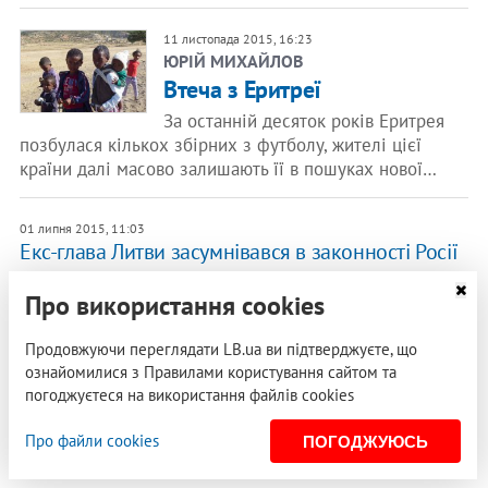
11 листопада 2015, 16:23
ЮРІЙ МИХАЙЛОВ
Втеча з Еритреї
За останній десяток років Еритрея
позбулася кількох збірних з футболу, жителі цієї
країни далі масово залишають її в пошуках нової…
01 липня 2015, 11:03
Екс-глава Литви засумнівався в законності Росії
як держави
Про використання cookies
Колишній голова Верховної Ради Литовської
Республіки Вітаутас Ландсбергіс заявив, що законність
Продовжуючи переглядати LB.ua ви підтверджуєте, що
існування Російської Федерації як…
ознайомилися з Правилами користування сайтом та
погоджуєтеся на використання файлів cookies
22 січня 2015, 15:54
Проголошення незалежності увійшло до трійки
Про файли cookies
ПОГОДЖУЮСЬ
найпозитивніших подій в історії України