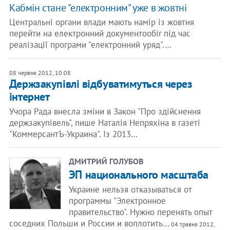
Кабмін стане "електронним" уже в жовтні
Центральні органи влади мають намір із жовтня
перейти на електронний документообіг під час
реалізації програми "електронний уряд".…
08 червня 2012, 10:08
Держзакупівлі відбуватимуться через
інтернет
Учора Рада внесла зміни в Закон "Про здійснення
держзакупівель", пише Наталія Непряхіна в газеті
"КоммерсантЪ-Украина". Із 2013…
ДМИТРИЙ ГОЛУБОВ
ЭП национального масштаба
Украине нельзя отказываться от
программы "Электронное
правительство". Нужно перенять опыт
соседних Польши и России и воплотить…
04 травня 2012,