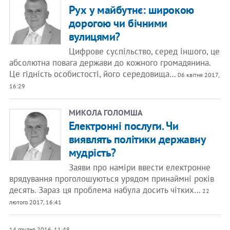
Рух у майбутнє: широкою
дорогою чи бічними
вулицями?
Цифрове суспільство, серед іншого, це
абсолютна повага держави до кожного громадянина.
Це гідність особистості, його середовища…
06 квітня 2017,
16:29
МИКОЛА ГОЛОМША
Електронні послуги. Чи
виявлять політики державну
мудрість?
Заяви про наміри ввести електронне
врядування проголошуються урядом принаймні років
десять. Зараз ця проблема набула досить чітких…
22
лютого 2017, 16:41
14 грудня 2016, 11:48