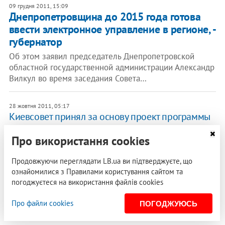
09 грудня 2011, 15:09
Днепропетровщина до 2015 года готова
ввести электронное управление в регионе, -
губернатор
Об этом заявил председатель Днепропетровской
областной государственной администрации Александр
Вилкул во время заседания Совета…
28 жовтня 2011, 05:17
​Киевсовет принял за основу проект программы
развития электронного управления на 2012-
Про використання cookies
2014 гг
Как сообщили в пресс-службе КГГА, система
Продовжуючи переглядати LB.ua ви підтверджуєте, що
электронного правительства, позволит упростить
ознайомилися з Правилами користування сайтом та
коммуникацию между гражданами и…
погоджуєтеся на використання файлів cookies
Про файли cookies
ПОГОДЖУЮСЬ
РЕКЛАМА