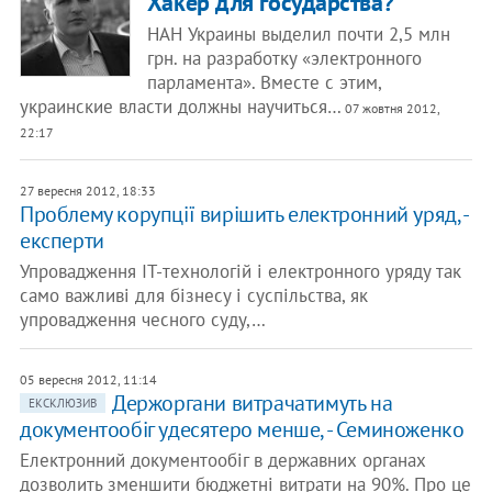
Хакер для государства?
НАН Украины выделил почти 2,5 млн
грн. на разработку «электронного
парламента». Вместе с этим,
украинские власти должны научиться…
07 жовтня 2012,
22:17
27 вересня 2012, 18:33
Проблему корупції вирішить електронний уряд, -
експерти
Упровадження IT-технологій і електронного уряду так
само важливі для бізнесу і суспільства, як
упровадження чесного суду,…
05 вересня 2012, 11:14
Держоргани витрачатимуть на
ЕКСКЛЮЗИВ
документообіг удесятеро менше, - Семиноженко
Електронний документообіг в державних органах
дозволить зменшити бюджетні витрати на 90%. Про це