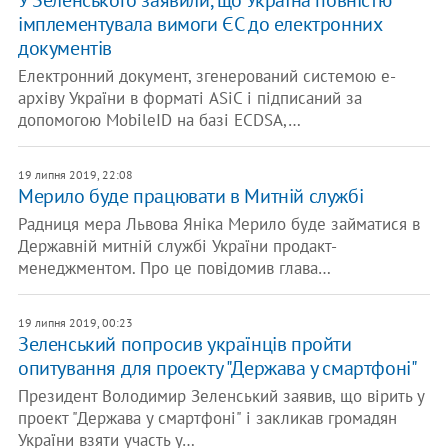
У Зеленського заявили, що Україна повністю
імплементувала вимоги ЄС до електронних
документів
Електронний документ, згенерований системою е-
архіву України в форматі ASiC і підписаний за
допомогою MobileID на базі ECDSA,…
19 липня 2019, 22:08
Мерило буде працювати в Митній службі
Радниця мера Львова Яніка Мерило буде займатися в
Державній митній службі України продакт-
менеджментом. Про це повідомив глава…
19 липня 2019, 00:23
Зеленський попросив українців пройти
опитування для проекту "Держава у смартфоні"
Президент Володимир Зеленський заявив, що вірить у
проект "Держава у смартфоні" і закликав громадян
України взяти участь у…