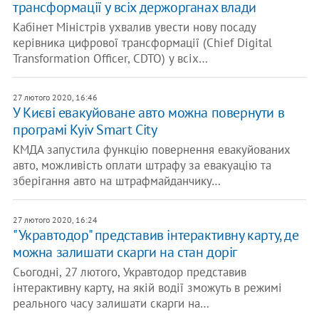
трансформації у всіх держорганах влади
Кабінет Міністрів ухвалив увести нову посаду
керівника цифрової трансформації (Chief Digital
Transformation Officer, CDTO) у всіх…
27 лютого 2020, 16:46
У Києві евакуйоване авто можна повернути в
програмі Kyiv Smart City
КМДА запустила функцію повернення евакуйованих
авто, можливість оплати штрафу за евакуацію та
зберігання авто на штрафмайданчику…
27 лютого 2020, 16:24
"Укравтодор" представив інтерактивну карту, де
можна залишати скарги на стан доріг
Сьогодні, 27 лютого, Укравтодор представив
інтерактивну карту, на якій водії зможуть в режимі
реального часу залишати скарги на…